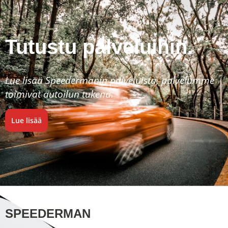
Tutustu palveluihin.
Lue lisää Speedermanin palveluista, palvelumme
toimivat autoilun tukena.
Lue lisää
SPEEDERMAN