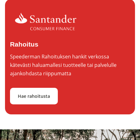
Rahoitus
Speederman Rahoituksen hankit verkossa
kätevästi haluamallesi tuotteelle tai palvelulle
ajankohdasta riippumatta
Hae rahoitusta