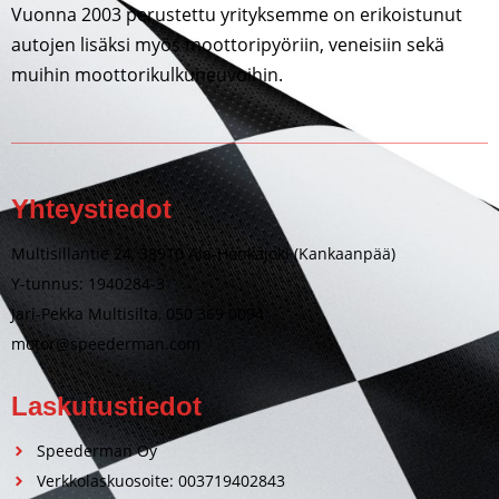
Vuonna 2003 perustettu yrityksemme on erikoistunut
autojen lisäksi myös moottoripyöriin, veneisiin sekä
muihin moottorikulkuneuvoihin.
Yhteystiedot
Multisillantie 24, 38910 Ala-Honkajoki (Kankaanpää)
Y-tunnus: 1940284-3
Jari-Pekka Multisilta, 050 369 0094
motor@speederman.com
Laskutustiedot
Speederman Oy
Verkkolaskuosoite: 003719402843