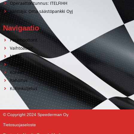
Operaattoritunnus: ITELFIHH
Välittäjä: Oma säästöpankki Oyj
Navigaatio
Perämoottorit
Vaihtoautot
Motot
Veneet
Koneet
Rahoitus
Kotiinkuljetus
© Copyright 2024 Speederman Oy
Tietosuojaseloste