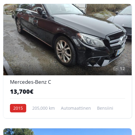
12
Mercedes-Benz C
13,700€
2015
205,000 km
Automaattinen
Bensiini