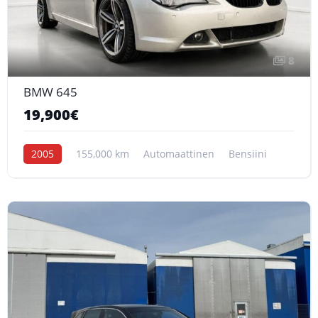
8
BMW 645
19,900€
2005
155,000 km
Automaattinen
Bensiini