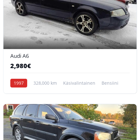
6
Audi A6
2,980€
1997
328,000 km
Käsivalintainen
Bensiini