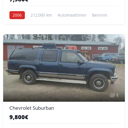
2006
212,000 km
Automaattinen
Bensiini
1
Chevrolet Suburban
9,800€