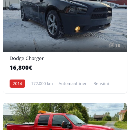
10
Dodge Charger
16,800€
2014
172,000 km
Automaattinen
Bensiini