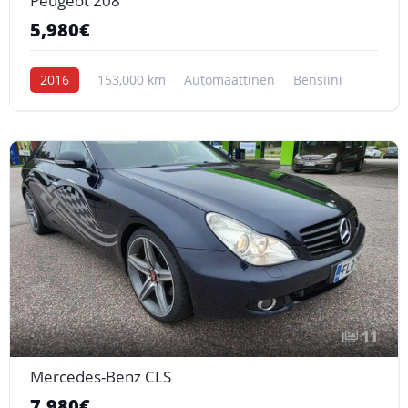
Peugeot 208
5,980€
2016
153,000 km
Automaattinen
Bensiini
11
Mercedes-Benz CLS
7,980€