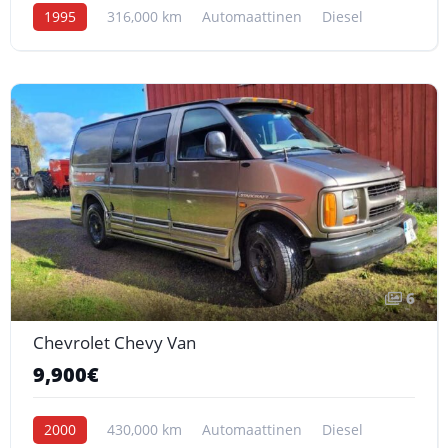
1995
316,000 km
Automaattinen
Diesel
6
Chevrolet Chevy Van
9,900€
2000
430,000 km
Automaattinen
Diesel