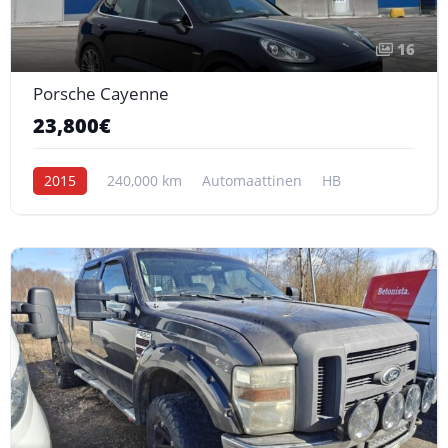
16
Porsche Cayenne
23,800€
2015
240,000 km
Automaattinen
HB