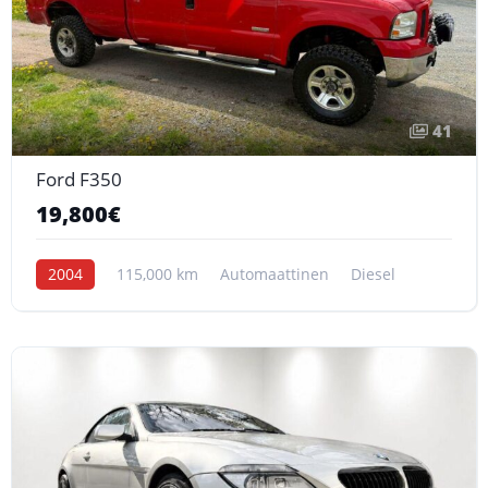
41
Ford F350
19,800€
2004
115,000 km
Automaattinen
Diesel