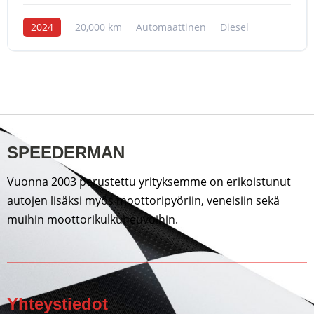
2024
20,000 km
Automaattinen
Diesel
SPEEDERMAN
Vuonna 2003 perustettu yrityksemme on erikoistunut
autojen lisäksi myös moottoripyöriin, veneisiin sekä
muihin moottorikulkuneuvoihin.
Yhteystiedot