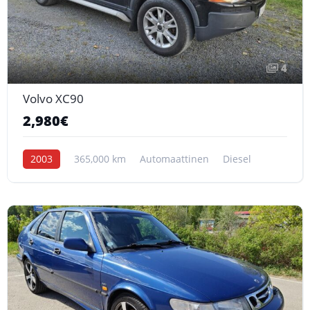
4
Volvo XC90
2,980€
2003
365,000 km
Automaattinen
Diesel