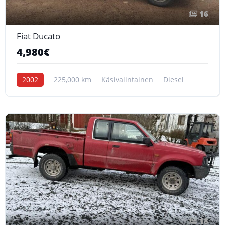
16
Fiat Ducato
4,980€
2002
225,000 km
Käsivalintainen
Diesel
18