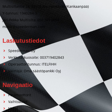
Multisillantie 24, 38910 Ala-Honkajoki (Kankaanpää)
Y-tunnus: 1940284-3
Jari-Pekka Multisilta, 050 369 0094
motor@speederman.com
Laskutustiedot
Speederman Oy
Verkkolaskuosoite: 003719402843
Operaattoritunnus: ITELFIHH
Välittäjä: Oma säästöpankki Oyj
Navigaatio
Perämoottorit
Vaihtoautot
Motot