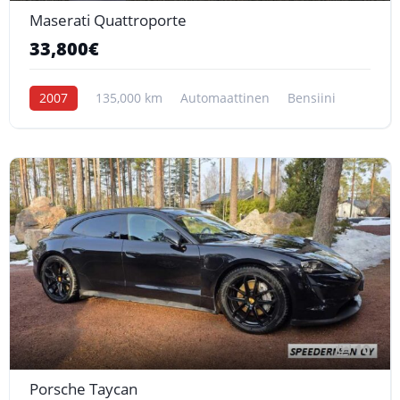
Maserati Quattroporte
33,800€
2007
135,000 km
Automaattinen
Bensiini
10
Porsche Taycan