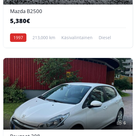
Mazda B2500
5,380€
1997
213,000 km
Käsivalintainen
Diesel
6