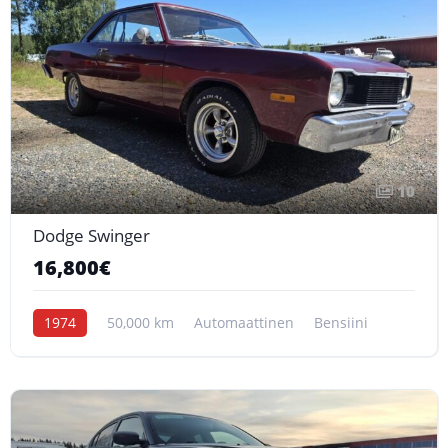
10
Dodge Swinger
16,800€
1974
50,000 km
Automaattinen
Bensiini