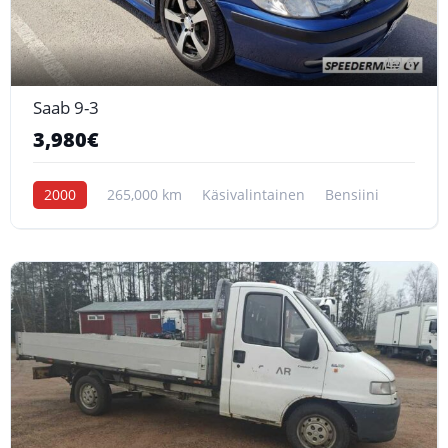
6
Saab 9-3
3,980€
2000
265,000 km
Käsivalintainen
Bensiini