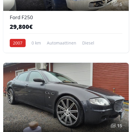
5
Ford F250
29,800€
2007
0 km
Automaattinen
Diesel
15