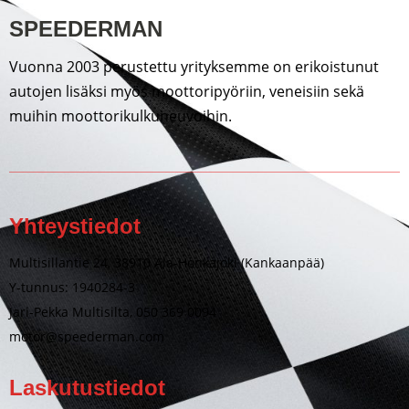
SPEEDERMAN
Vuonna 2003 perustettu yrityksemme on erikoistunut
autojen lisäksi myös moottoripyöriin, veneisiin sekä
muihin moottorikulkuneuvoihin.
Yhteystiedot
Multisillantie 24, 38910 Ala-Honkajoki (Kankaanpää)
Y-tunnus: 1940284-3
Jari-Pekka Multisilta, 050 369 0094
motor@speederman.com
Laskutustiedot