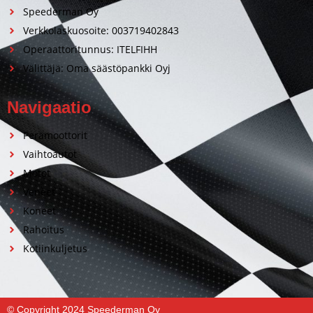
Speederman Oy
Verkkolaskuosoite: 003719402843
Operaattoritunnus: ITELFIHH
Välittäjä: Oma säästöpankki Oyj
Navigaatio
Perämoottorit
Vaihtoautot
Motot
Veneet
Koneet
Rahoitus
Kotiinkuljetus
© Copyright 2024 Speederman Oy