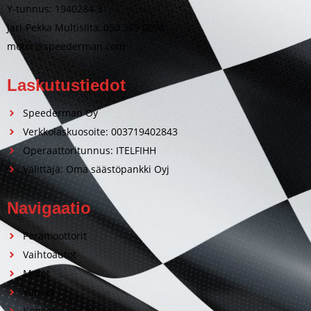
Y-tunnus: 1940284-3
Jari-Pekka Multisilta, 050 369 0094
motor@speederman.com
Laskutustiedot
Speederman Oy
Verkkolaskuosoite: 003719402843
Operaattoritunnus: ITELFIHH
Välittäjä: Oma säästöpankki Oyj
Navigaatio
Perämoottorit
Vaihtoautot
Motot
Veneet
Koneet