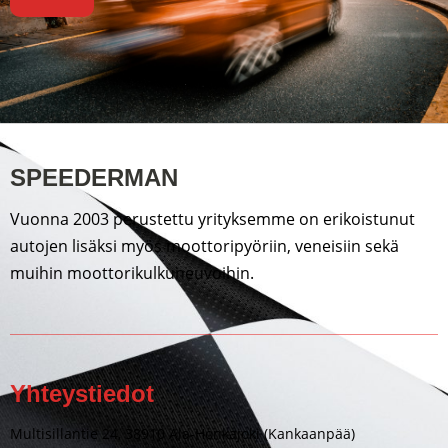
SPEEDERMAN
Vuonna 2003 perustettu yrityksemme on erikoistunut
autojen lisäksi myös moottoripyöriin, veneisiin sekä
muihin moottorikulkuneuvoihin.
Yhteystiedot
Multisillantie 24, 38910 Ala-Honkajoki (Kankaanpää)