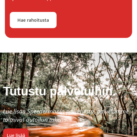
Hae rahoitusta
Tutustu palveluihin.
Lue lisää Speedermanin palveluista, palvelumme
toimivat autoilun tukena.
Lue lisää