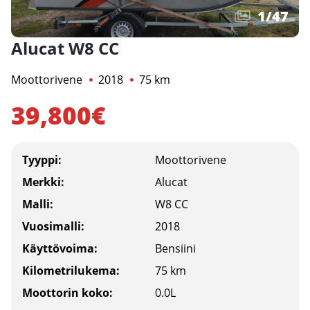
1
/
47
Alucat W8 CC
Moottorivene
2018
75 km
39,800€
Tyyppi:
Moottorivene
Merkki:
Alucat
Malli:
W8 CC
Vuosimalli:
2018
Käyttövoima:
Bensiini
Kilometrilukema:
75 km
Moottorin koko:
0.0L