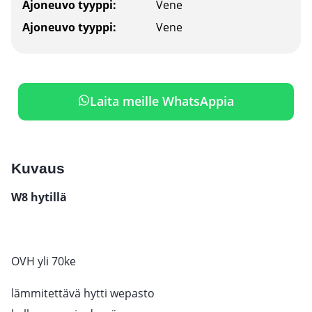
Ajoneuvo tyyppi:
Vene
Ajoneuvo tyyppi:
Vene
Laita meille WhatsAppia
Kuvaus
W8 hytillä
OVH yli 70ke
lämmitettävä hytti wepasto