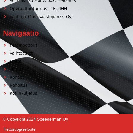
Verkkolaskuosoite: 003719402843
Operaattoritunnus: ITELFIHH
Välittäjä: Oma säästöpankki Oyj
Navigaatio
Perämoottorit
Vaihtoautot
Motot
Veneet
Koneet
Rahoitus
Kotiinkuljetus
© Copyright 2024 Speederman Oy
Tietosuojaseloste