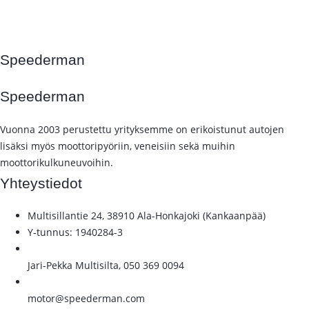
SPEEDERMAN
Speederman
Speederman
Vuonna 2003 perustettu yrityksemme on erikoistunut autojen
lisäksi myös moottoripyöriin, veneisiin sekä muihin
moottorikulkuneuvoihin.
Yhteystiedot
Multisillantie 24, 38910 Ala-Honkajoki (Kankaanpää)
Y-tunnus: 1940284-3
Jari-Pekka Multisilta, 050 369 0094
motor@speederman.com