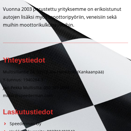
Vuonna 2003 perustettu yrityksemme on erikoistunut
autojen lisäksi myös moottoripyöriin, veneisiin sekä
muihin moottorikulkuneuvoihin.
Yhteystiedot
Multisillantie 24, 38910 Ala-Honkajoki (Kankaanpää)
Y-tunnus: 1940284-3
Jari-Pekka Multisilta, 050 369 0094
motor@speederman.com
Laskutustiedot
Speederman Oy