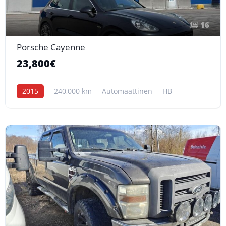
16
Porsche Cayenne
23,800€
2015
240,000 km
Automaattinen
HB