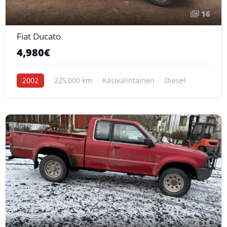
16
Fiat Ducato
4,980€
2002
225,000 km
Käsivalintainen
Diesel
18