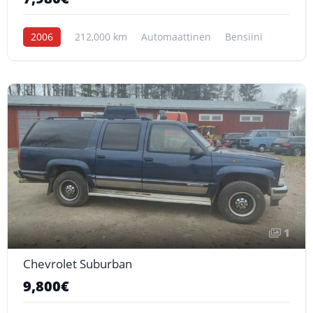
2006
212,000 km
Automaattinen
Bensiini
1
Chevrolet Suburban
9,800€