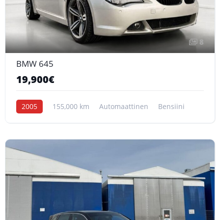
8
BMW 645
19,900€
2005
155,000 km
Automaattinen
Bensiini