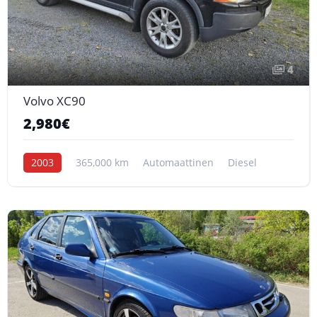
4
Volvo XC90
2,980€
2003
365,000 km
Automaattinen
Diesel