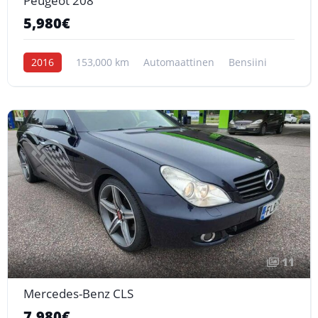
Peugeot 208
5,980€
2016
153,000 km
Automaattinen
Bensiini
11
Mercedes-Benz CLS
7,980€