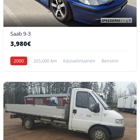
6
Saab 9-3
3,980€
2000
265,000 km
Käsivalintainen
Bensiini