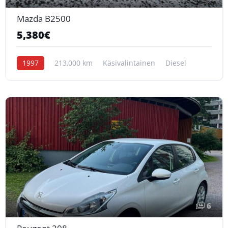
Mazda B2500
5,380€
1997
213,000 km
Käsivalintainen
Diesel
6