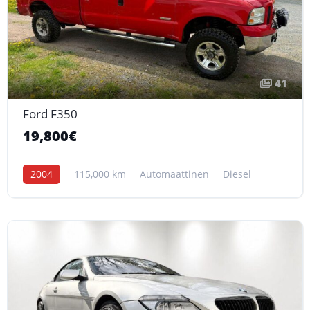
41
Ford F350
19,800€
2004
115,000 km
Automaattinen
Diesel