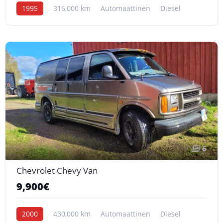
1995
316,000 km
Automaattinen
Diesel
6
Chevrolet Chevy Van
9,900€
2000
430,000 km
Automaattinen
Diesel