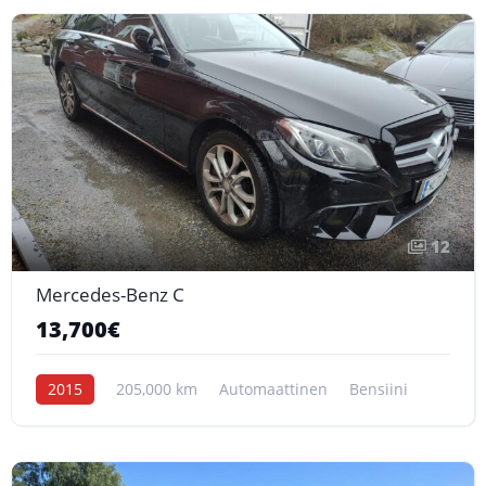
12
Mercedes-Benz C
13,700€
2015
205,000 km
Automaattinen
Bensiini