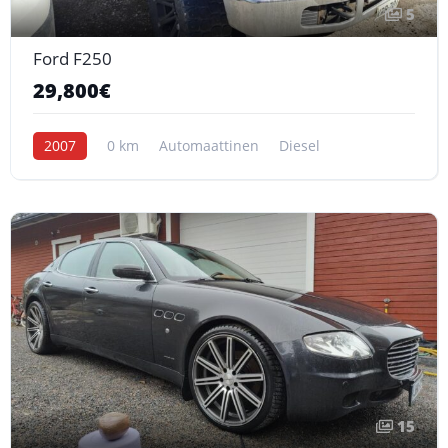
5
Ford F250
29,800€
2007
0 km
Automaattinen
Diesel
15