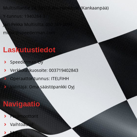
Multisillantie 24, 38910 Ala-Honkajoki (Kankaanpää)
Y-tunnus: 1940284-3
Jari-Pekka Multisilta, 050 369 0094
motor@speederman.com
Laskutustiedot
Speederman Oy
Verkkolaskuosoite: 003719402843
Operaattoritunnus: ITELFIHH
Välittäjä: Oma säästöpankki Oyj
Navigaatio
Perämoottorit
Vaihtoautot
Motot