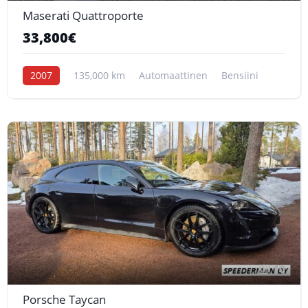
Maserati Quattroporte
33,800€
2007
135,000 km
Automaattinen
Bensiini
10
Porsche Taycan