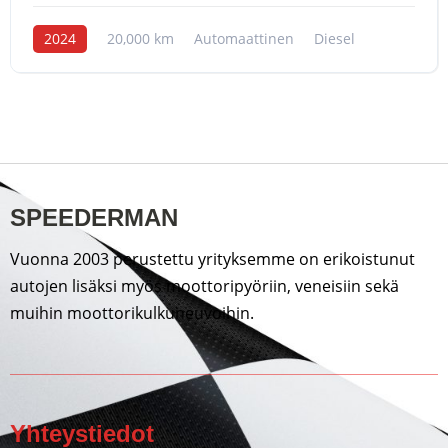
2024
20,000 km
Automaattinen
Diesel
SPEEDERMAN
Vuonna 2003 perustettu yrityksemme on erikoistunut
autojen lisäksi myös moottoripyöriin, veneisiin sekä
muihin moottorikulkuneuvoihin.
Yhteystiedot