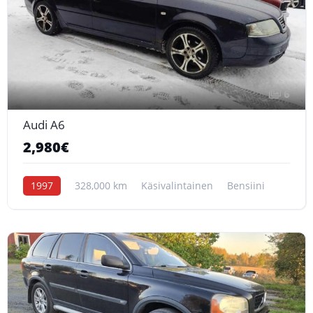
6
Audi A6
2,980€
1997
328,000 km
Käsivalintainen
Bensiini