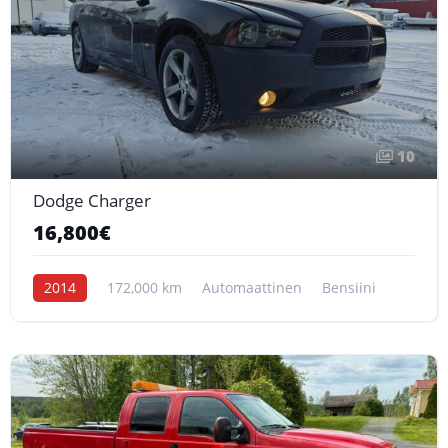
10
Dodge Charger
16,800€
2014
172,000 km
Automaattinen
Bensiini