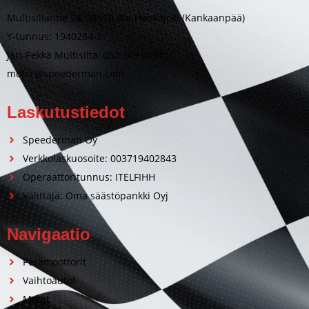
Multisillantie 24, 38910 Ala-Honkajoki (Kankaanpää)
Y-tunnus: 1940284-3
Jari-Pekka Multisilta, 050 369 0094
motor@speederman.com
Laskutustiedot
Speederman Oy
Verkkolaskuosoite: 003719402843
Operaattoritunnus: ITELFIHH
Välittäjä: Oma säästöpankki Oyj
Navigaatio
Perämoottorit
Vaihtoautot
Motot