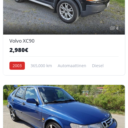
4
Volvo XC90
2,980€
2003
365,000 km
Automaattinen
Diesel