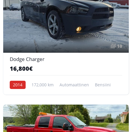
10
Dodge Charger
16,800€
2014
172,000 km
Automaattinen
Bensiini