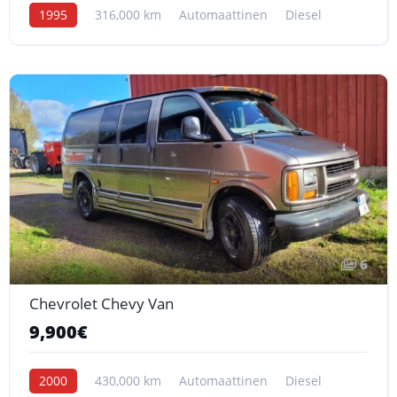
1995
316,000 km
Automaattinen
Diesel
6
Chevrolet Chevy Van
9,900€
2000
430,000 km
Automaattinen
Diesel