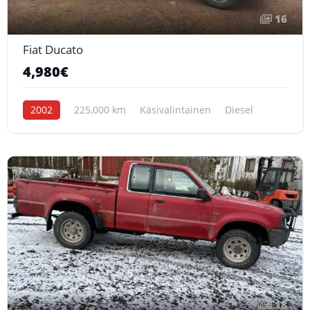
16
Fiat Ducato
4,980€
2002
225,000 km
Käsivalintainen
Diesel
18