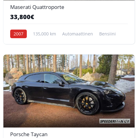
Maserati Quattroporte
33,800€
2007
135,000 km
Automaattinen
Bensiini
10
Porsche Taycan