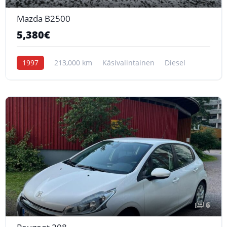
Mazda B2500
5,380€
1997
213,000 km
Käsivalintainen
Diesel
6