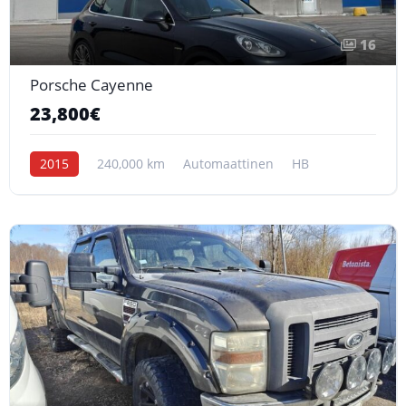
16
Porsche Cayenne
23,800€
2015
240,000 km
Automaattinen
HB