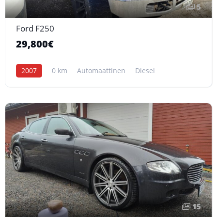
5
Ford F250
29,800€
2007
0 km
Automaattinen
Diesel
15