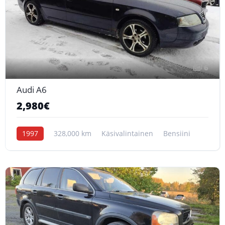
6
Audi A6
2,980€
1997
328,000 km
Käsivalintainen
Bensiini