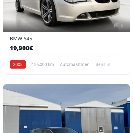
8
BMW 645
19,900€
2005
155,000 km
Automaattinen
Bensiini