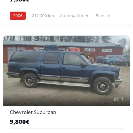
2006
212,000 km
Automaattinen
Bensiini
1
Chevrolet Suburban
9,800€