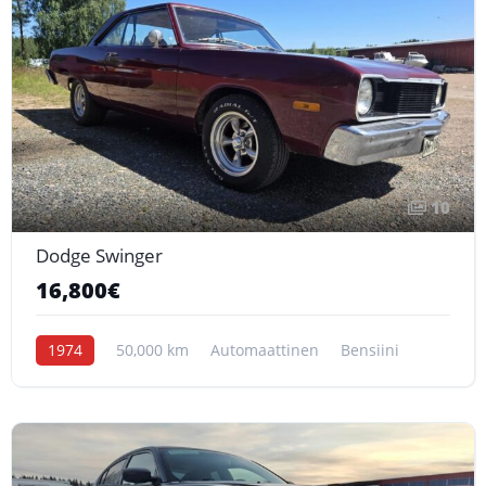
10
Dodge Swinger
16,800€
1974
50,000 km
Automaattinen
Bensiini