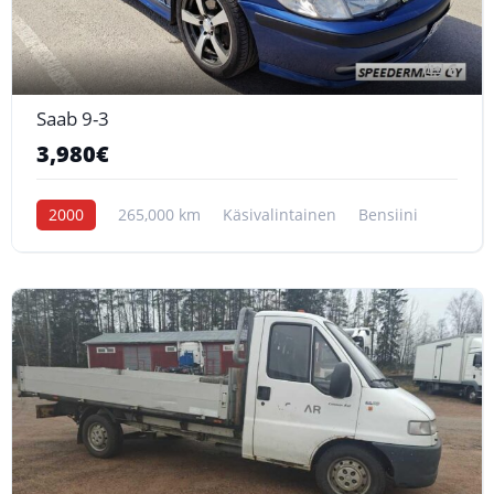
6
Saab 9-3
3,980€
2000
265,000 km
Käsivalintainen
Bensiini