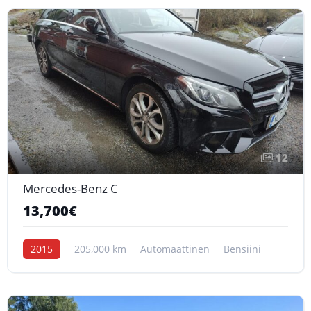
12
Mercedes-Benz C
13,700€
2015
205,000 km
Automaattinen
Bensiini