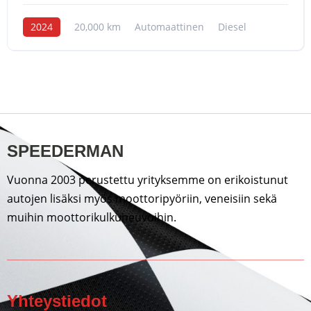
2024
20,000 km
Automaattinen
Diesel
SPEEDERMAN
Vuonna 2003 perustettu yrityksemme on erikoistunut
autojen lisäksi myös moottoripyöriin, veneisiin sekä
muihin moottorikulkuneuvoihin.
Yhteystiedot