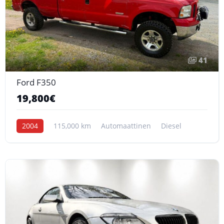
41
Ford F350
19,800€
2004
115,000 km
Automaattinen
Diesel