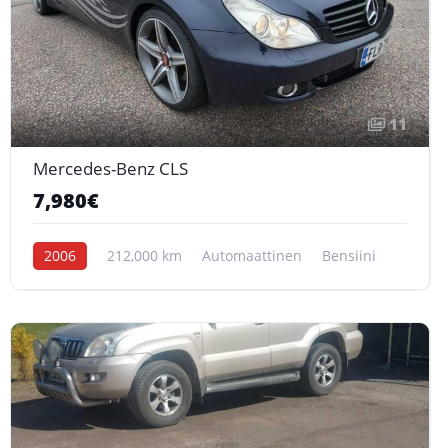
11
Mercedes-Benz CLS
7,980€
2006
212,000 km
Automaattinen
Bensiini