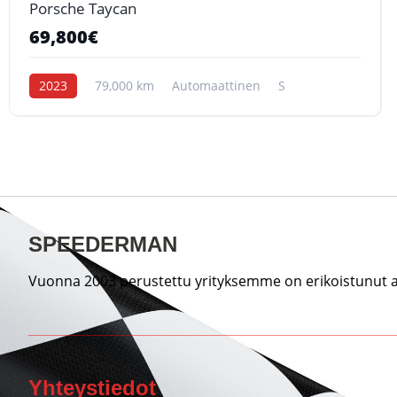
Porsche Taycan
69,800€
2023
79,000 km
Automaattinen
S
SPEEDERMAN
Vuonna 2003 perustettu yrityksemme on erikoistunut au
Yhteystiedot