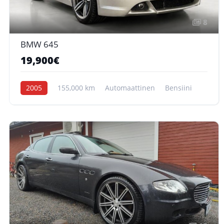
8
BMW 645
19,900€
2005
155,000 km
Automaattinen
Bensiini