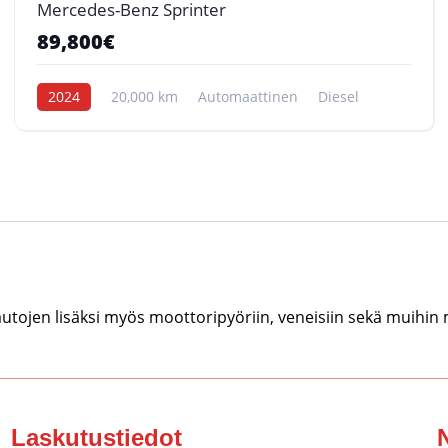
Mercedes-Benz Sprinter
89,800€
2024
20,000 km
Automaattinen
Diesel
tojen lisäksi myös moottoripyöriin, veneisiin sekä muihin
Laskutustiedot