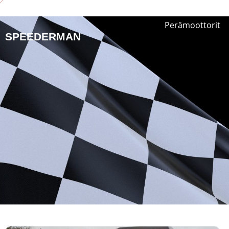
Perämoottorit
SPEEDERMAN