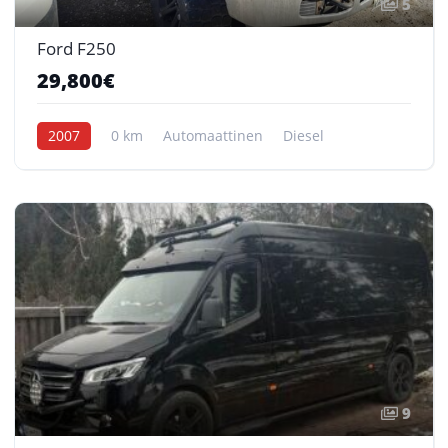
5
Ford F250
29,800€
2007
0 km
Automaattinen
Diesel
9