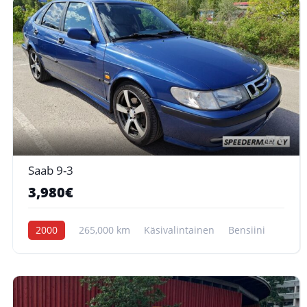
6
Saab 9-3
3,980€
2000
265,000 km
Käsivalintainen
Bensiini