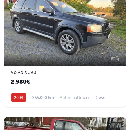
4
Volvo XC90
2,980€
2003
365,000 km
Automaattinen
Diesel