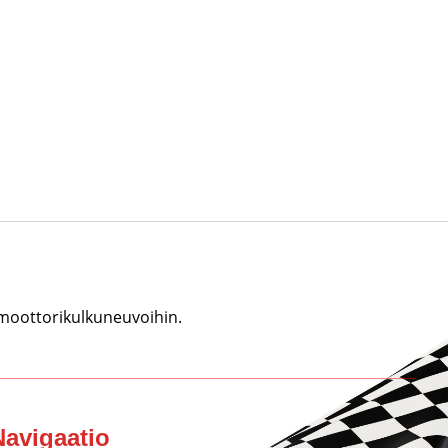
 moottorikulkuneuvoihin.
Navigaatio