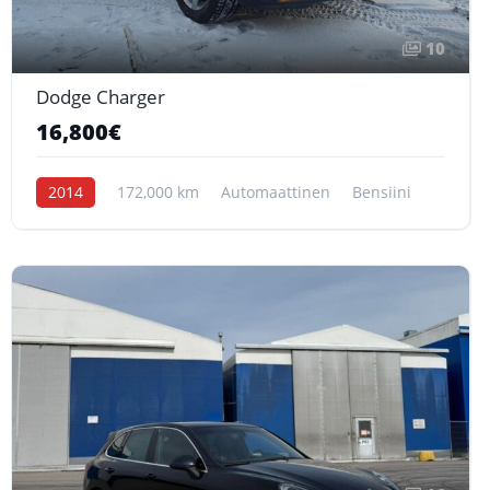
10
Dodge Charger
16,800€
2014
172,000 km
Automaattinen
Bensiini