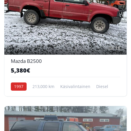
18
Mazda B2500
5,380€
1997
213,000 km
Käsivalintainen
Diesel