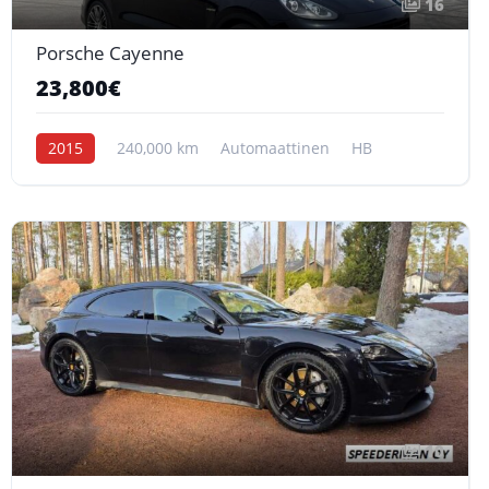
16
Porsche Cayenne
23,800€
2015
240,000 km
Automaattinen
HB
10