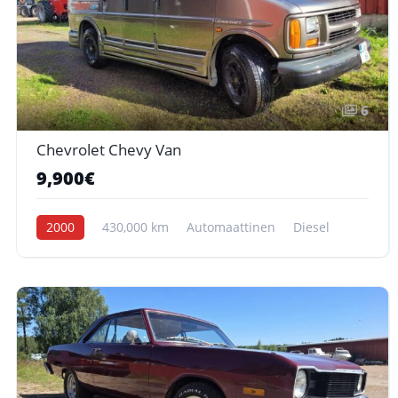
6
Chevrolet Chevy Van
9,900€
2000
430,000 km
Automaattinen
Diesel