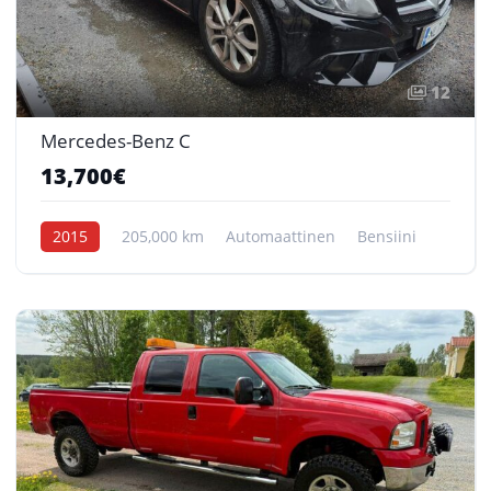
12
Mercedes-Benz C
13,700€
2015
205,000 km
Automaattinen
Bensiini