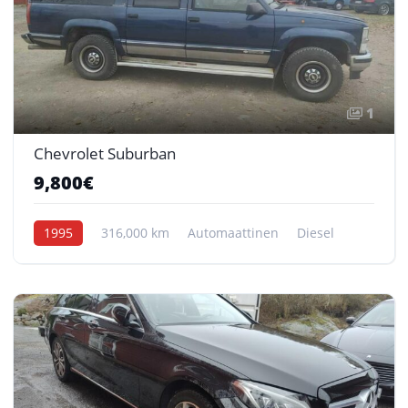
1
Chevrolet Suburban
9,800€
1995
316,000 km
Automaattinen
Diesel