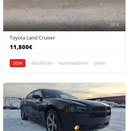
8
Toyota Land Cruiser
11,800€
2006
450,000 km
Automaattinen
Diesel