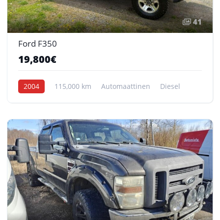
41
Ford F350
19,800€
2004
115,000 km
Automaattinen
Diesel