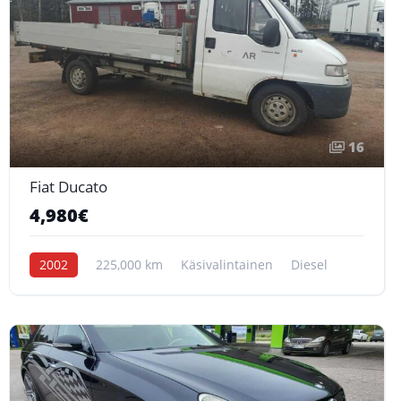
16
Fiat Ducato
4,980€
2002
225,000 km
Käsivalintainen
Diesel