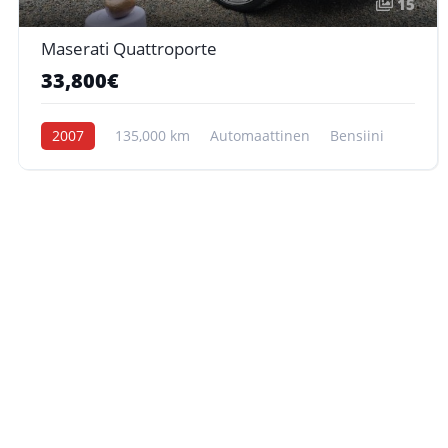
15
Maserati Quattroporte
33,800€
2007
135,000 km
Automaattinen
Bensiini