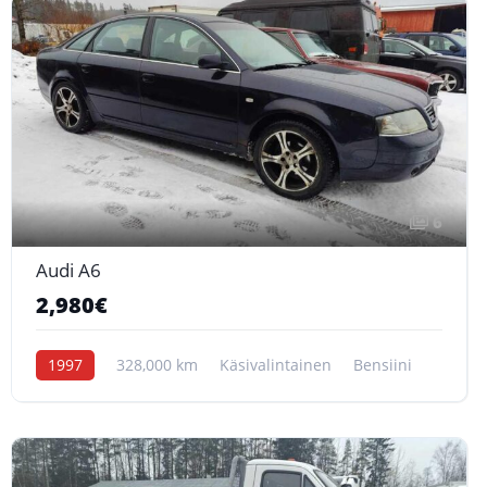
6
Audi A6
2,980€
1997
328,000 km
Käsivalintainen
Bensiini