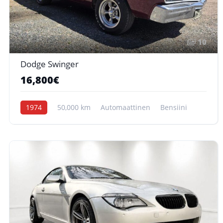
10
Dodge Swinger
16,800€
1974
50,000 km
Automaattinen
Bensiini