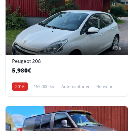
6
Peugeot 208
5,980€
2016
153,000 km
Automaattinen
Bensiini