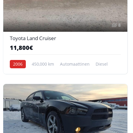
8
Toyota Land Cruiser
11,800€
2006
450,000 km
Automaattinen
Diesel