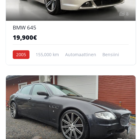
8
BMW 645
19,900€
2005
155,000 km
Automaattinen
Bensiini