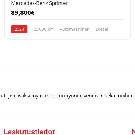
Mercedes-Benz Sprinter
89,800€
2024
20,000 km
Automaattinen
Diesel
tojen lisäksi myös moottoripyöriin, veneisiin sekä muihin
Laskutustiedot