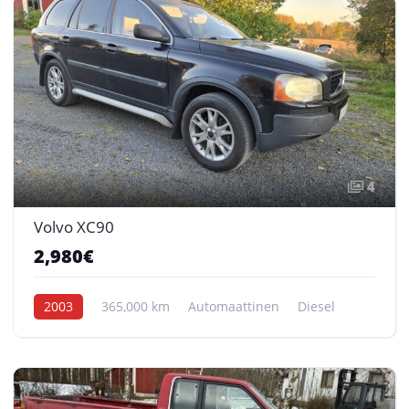
4
Volvo XC90
2,980€
2003
365,000 km
Automaattinen
Diesel