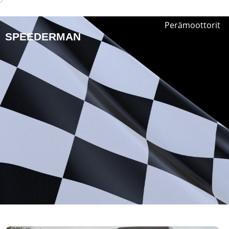
Perämoottorit
SPEEDERMAN