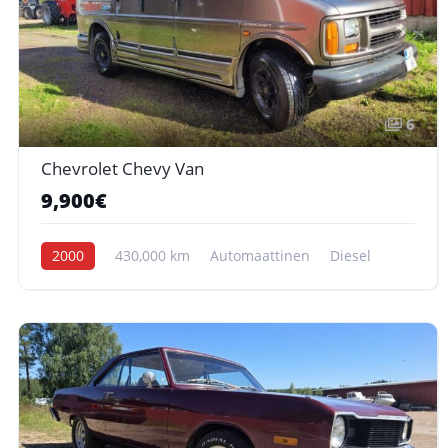
6
Chevrolet Chevy Van
9,900€
2000
430,000 km
Automaattinen
Diesel