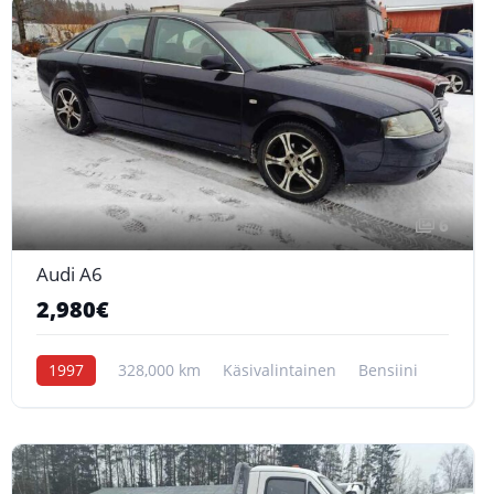
6
Audi A6
2,980€
1997
328,000 km
Käsivalintainen
Bensiini