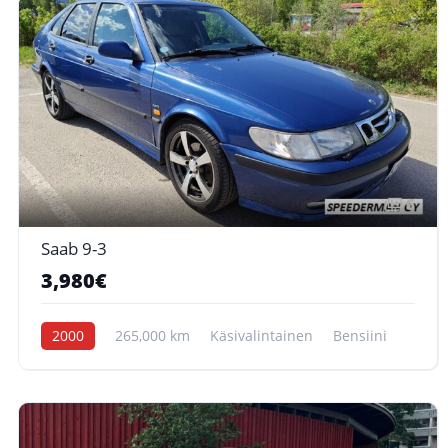
6
Saab 9-3
3,980€
2000
265,000 km
Käsivalintainen
Bensiini