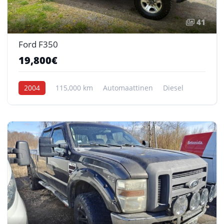
41
Ford F350
19,800€
2004
115,000 km
Automaattinen
Diesel