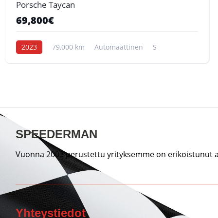
Porsche Taycan
69,800€
2023
79,000 km
Automaattinen
S
SPEEDERMAN
Vuonna 2003 perustettu yrityksemme on erikoistunut au
Yhteystiedot