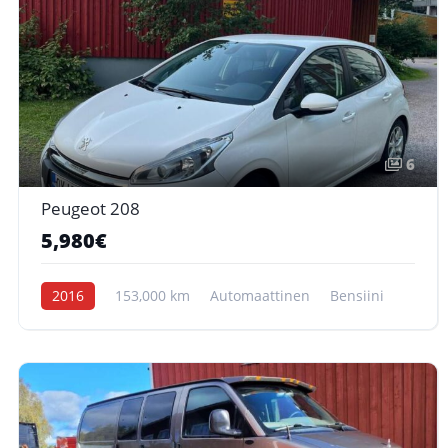
6
Peugeot 208
5,980€
2016
153,000 km
Automaattinen
Bensiini