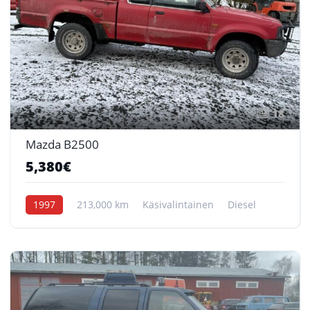
18
Mazda B2500
5,380€
1997
213,000 km
Käsivalintainen
Diesel