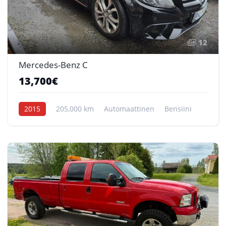
12
Mercedes-Benz C
13,700€
2015
205,000 km
Automaattinen
Bensiini