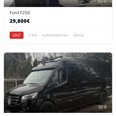
5
Ford F250
29,800€
2007
0 km
Automaattinen
Diesel
9