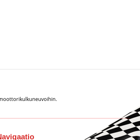
 moottorikulkuneuvoihin.
Navigaatio