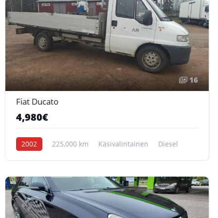
16
Fiat Ducato
4,980€
2002
225,000 km
Käsivalintainen
Diesel