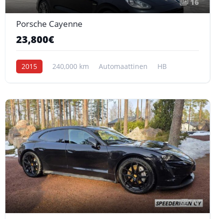
16
Porsche Cayenne
23,800€
2015
240,000 km
Automaattinen
HB
10