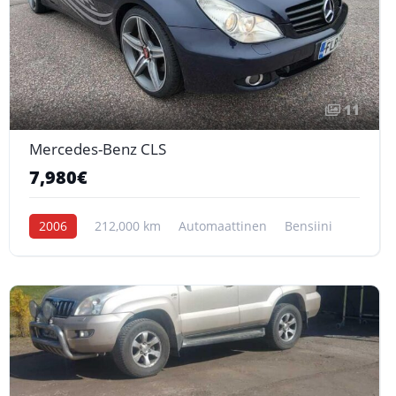
11
Mercedes-Benz CLS
7,980€
2006
212,000 km
Automaattinen
Bensiini