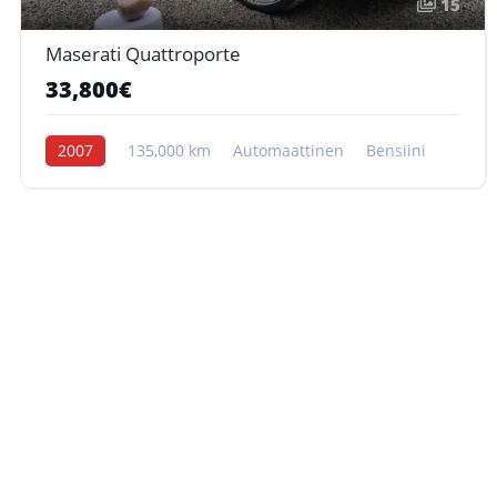
15
Maserati Quattroporte
33,800€
2007
135,000 km
Automaattinen
Bensiini