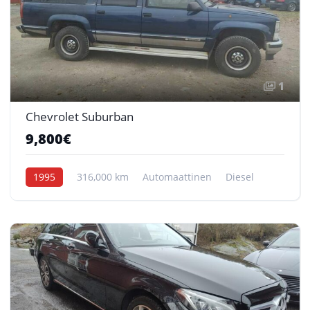
1
Chevrolet Suburban
9,800€
1995
316,000 km
Automaattinen
Diesel