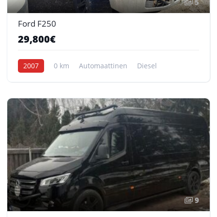
5
Ford F250
29,800€
2007
0 km
Automaattinen
Diesel
9