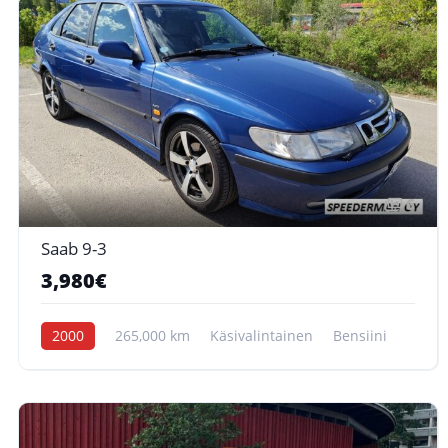
6
Saab 9-3
3,980€
2000
265,000 km
Käsivalintainen
Bensiini