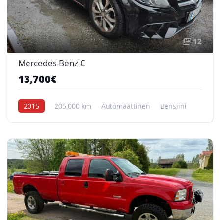
12
Mercedes-Benz C
13,700€
2015
205,000 km
Automaattinen
Bensiini