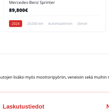
Mercedes-Benz Sprinter
89,800€
2024
20,000 km
Automaattinen
Diesel
tojen lisäksi myös moottoripyöriin, veneisiin sekä muihin
Laskutustiedot