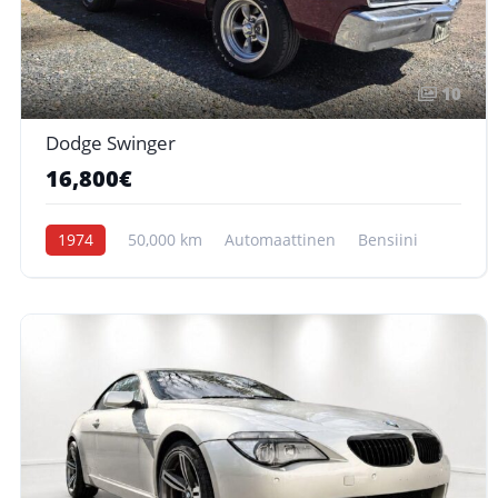
10
Dodge Swinger
16,800€
1974
50,000 km
Automaattinen
Bensiini