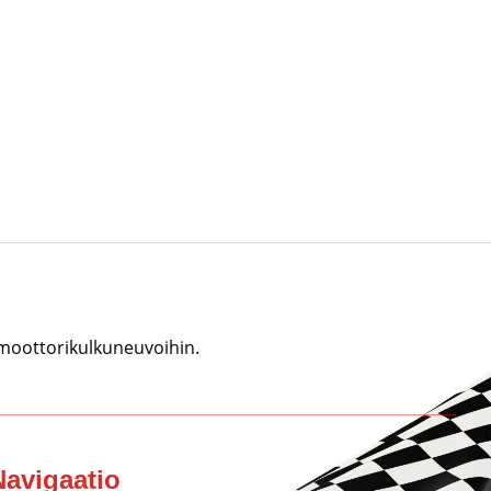
 moottorikulkuneuvoihin.
Navigaatio