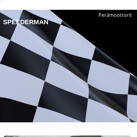
Perämoottorit
SPEEDERMAN