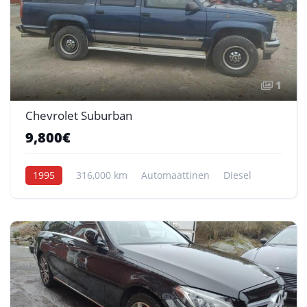
1
Chevrolet Suburban
9,800€
1995
316,000 km
Automaattinen
Diesel