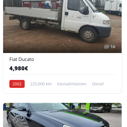
16
Fiat Ducato
4,980€
2002
225,000 km
Käsivalintainen
Diesel