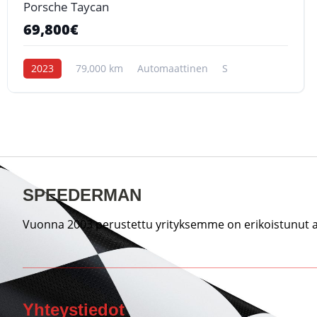
Porsche Taycan
69,800€
2023
79,000 km
Automaattinen
S
SPEEDERMAN
Vuonna 2003 perustettu yrityksemme on erikoistunut au
Yhteystiedot