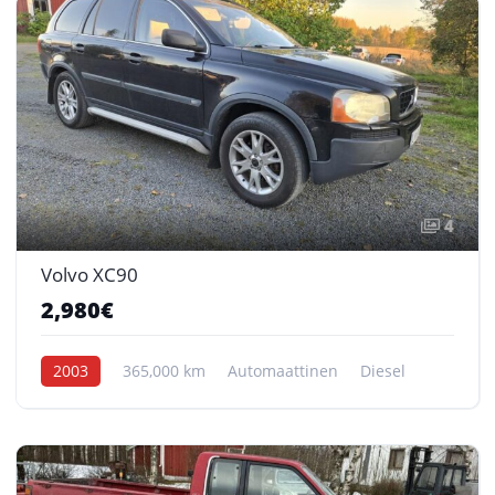
4
Volvo XC90
2,980€
2003
365,000 km
Automaattinen
Diesel