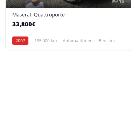
15
Maserati Quattroporte
33,800€
2007
135,000 km
Automaattinen
Bensiini