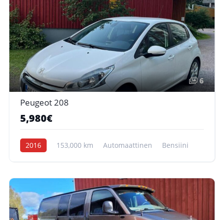
6
Peugeot 208
5,980€
2016
153,000 km
Automaattinen
Bensiini