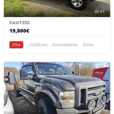
41
Ford F350
19,800€
2004
115,000 km
Automaattinen
Diesel