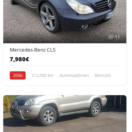
11
Mercedes-Benz CLS
7,980€
2006
212,000 km
Automaattinen
Bensiini