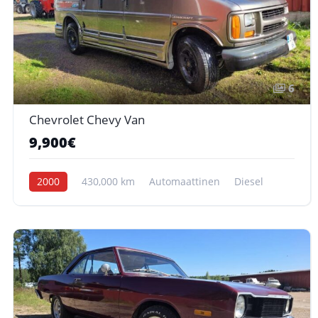
6
Chevrolet Chevy Van
9,900€
2000
430,000 km
Automaattinen
Diesel