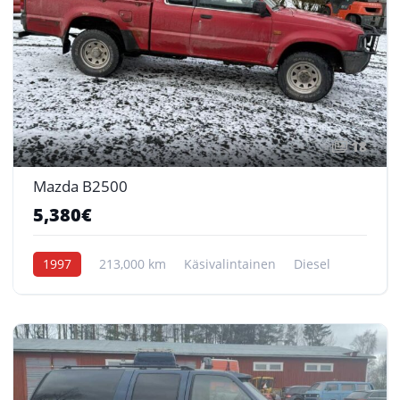
18
Mazda B2500
5,380€
1997
213,000 km
Käsivalintainen
Diesel