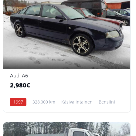
6
Audi A6
2,980€
1997
328,000 km
Käsivalintainen
Bensiini