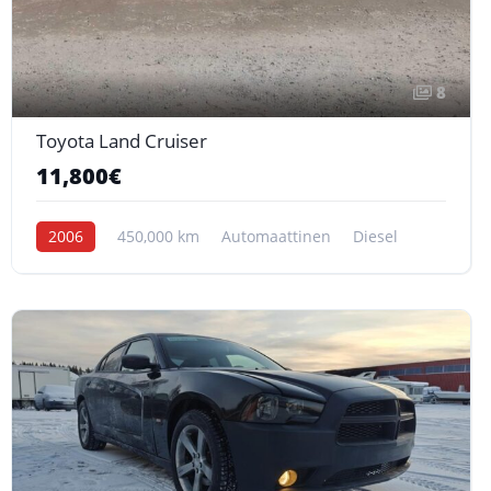
8
Toyota Land Cruiser
11,800€
2006
450,000 km
Automaattinen
Diesel