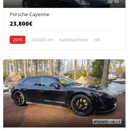
16
Porsche Cayenne
23,800€
2015
240,000 km
Automaattinen
HB
10