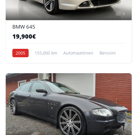
8
BMW 645
19,900€
2005
155,000 km
Automaattinen
Bensiini