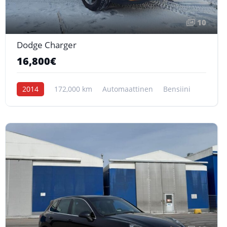
10
Dodge Charger
16,800€
2014
172,000 km
Automaattinen
Bensiini