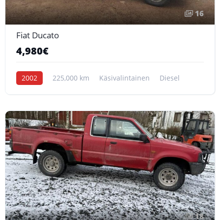
16
Fiat Ducato
4,980€
2002
225,000 km
Käsivalintainen
Diesel
18