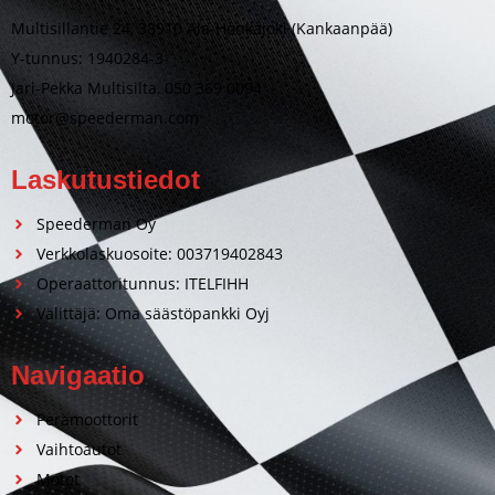
Multisillantie 24, 38910 Ala-Honkajoki (Kankaanpää)
Y-tunnus: 1940284-3
Jari-Pekka Multisilta, 050 369 0094
motor@speederman.com
Laskutustiedot
Speederman Oy
Verkkolaskuosoite: 003719402843
Operaattoritunnus: ITELFIHH
Välittäjä: Oma säästöpankki Oyj
Navigaatio
Perämoottorit
Vaihtoautot
Motot