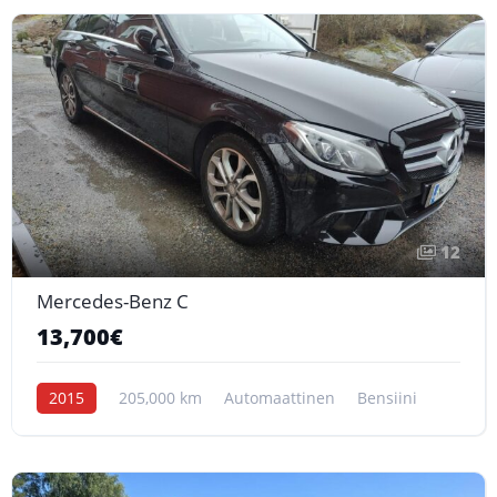
12
Mercedes-Benz C
13,700€
2015
205,000 km
Automaattinen
Bensiini