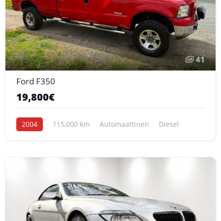
41
Ford F350
19,800€
2004
115,000 km
Automaattinen
Diesel