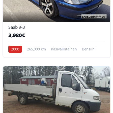
6
Saab 9-3
3,980€
2000
265,000 km
Käsivalintainen
Bensiini