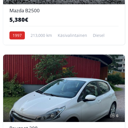
Mazda B2500
5,380€
1997
213,000 km
Käsivalintainen
Diesel
6