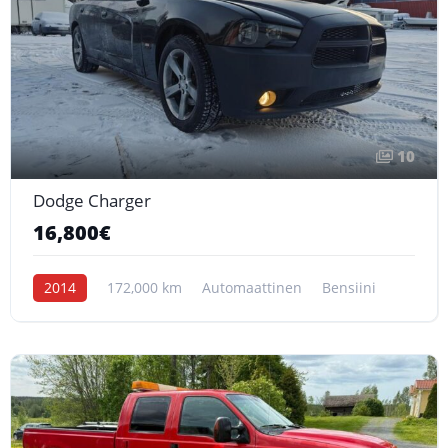
10
Dodge Charger
16,800€
2014
172,000 km
Automaattinen
Bensiini