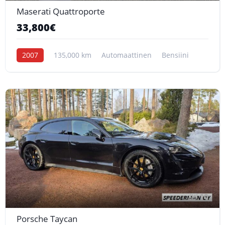
Maserati Quattroporte
33,800€
2007
135,000 km
Automaattinen
Bensiini
10
Porsche Taycan