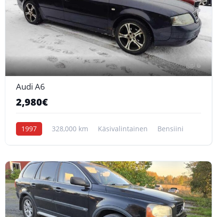
6
Audi A6
2,980€
1997
328,000 km
Käsivalintainen
Bensiini