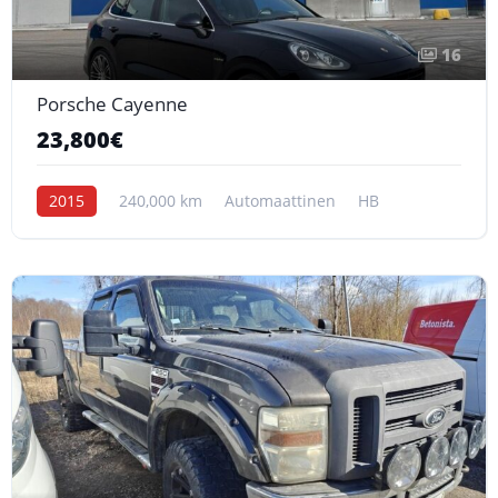
16
Porsche Cayenne
23,800€
2015
240,000 km
Automaattinen
HB