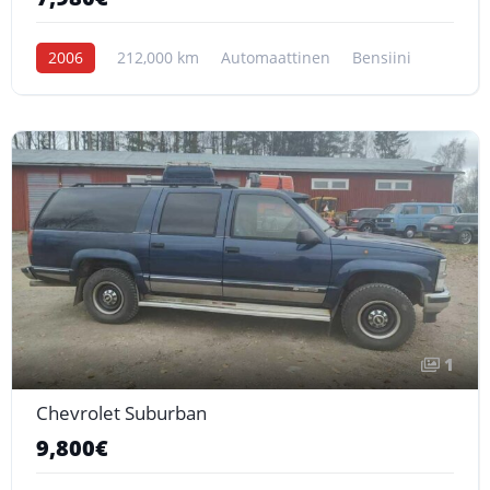
2006
212,000 km
Automaattinen
Bensiini
1
Chevrolet Suburban
9,800€