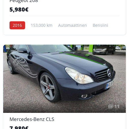
Peugeot 208
5,980€
2016
153,000 km
Automaattinen
Bensiini
11
Mercedes-Benz CLS
7,980€