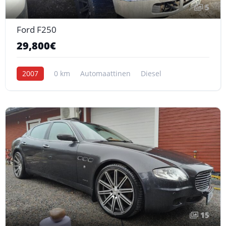
5
Ford F250
29,800€
2007
0 km
Automaattinen
Diesel
15