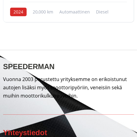
2024
20,000 km
Automaattinen
Diesel
SPEEDERMAN
Vuonna 2003 perustettu yrityksemme on erikoistunut
autojen lisäksi myös moottoripyöriin, veneisiin sekä
muihin moottorikulkuneuvoihin.
Yhteystiedot