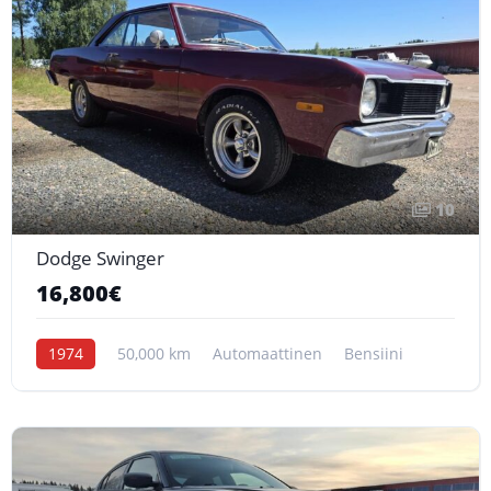
10
Dodge Swinger
16,800€
1974
50,000 km
Automaattinen
Bensiini