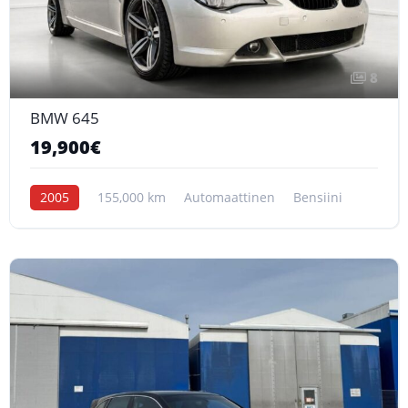
8
BMW 645
19,900€
2005
155,000 km
Automaattinen
Bensiini