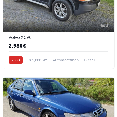
4
Volvo XC90
2,980€
2003
365,000 km
Automaattinen
Diesel