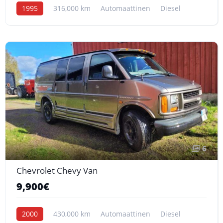
1995
316,000 km
Automaattinen
Diesel
6
Chevrolet Chevy Van
9,900€
2000
430,000 km
Automaattinen
Diesel