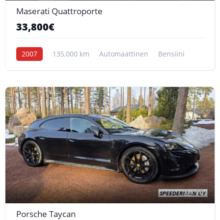
Maserati Quattroporte
33,800€
2007
135,000 km
Automaattinen
Bensiini
10
Porsche Taycan