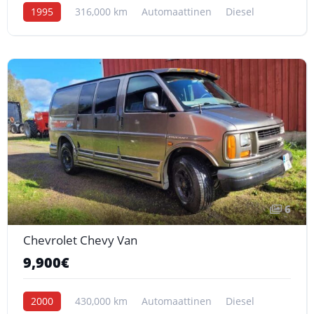
1995
316,000 km
Automaattinen
Diesel
6
Chevrolet Chevy Van
9,900€
2000
430,000 km
Automaattinen
Diesel