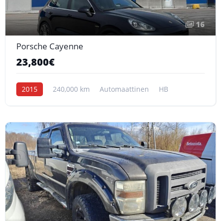
16
Porsche Cayenne
23,800€
2015
240,000 km
Automaattinen
HB