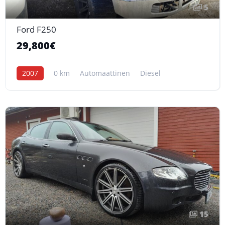
5
Ford F250
29,800€
2007
0 km
Automaattinen
Diesel
15