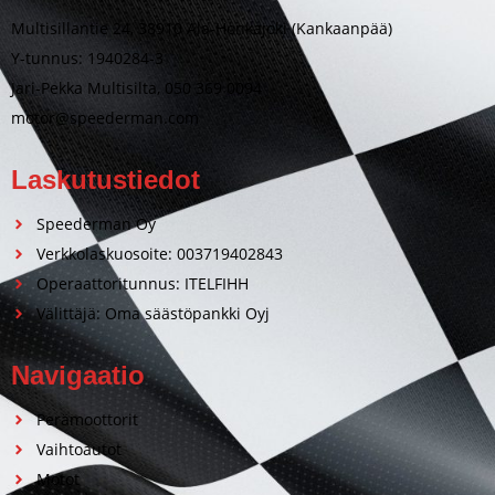
Multisillantie 24, 38910 Ala-Honkajoki (Kankaanpää)
Y-tunnus: 1940284-3
Jari-Pekka Multisilta, 050 369 0094
motor@speederman.com
Laskutustiedot
Speederman Oy
Verkkolaskuosoite: 003719402843
Operaattoritunnus: ITELFIHH
Välittäjä: Oma säästöpankki Oyj
Navigaatio
Perämoottorit
Vaihtoautot
Motot