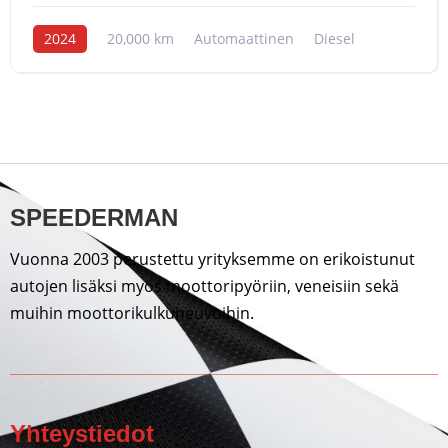
2024
20,000 km
Automaattinen
Diesel
SPEEDERMAN
Vuonna 2003 perustettu yrityksemme on erikoistunut
autojen lisäksi myös moottoripyöriin, veneisiin sekä
muihin moottorikulkuneuvoihin.
Yhteystiedot