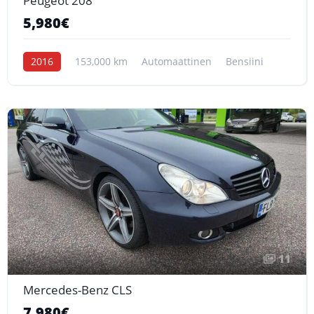
Peugeot 208
5,980€
2016
153,000 km
Automaattinen
Bensiini
11
Mercedes-Benz CLS
7,980€