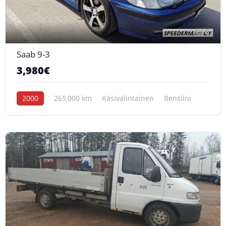
6
Saab 9-3
3,980€
2000
265,000 km
Käsivalintainen
Bensiini