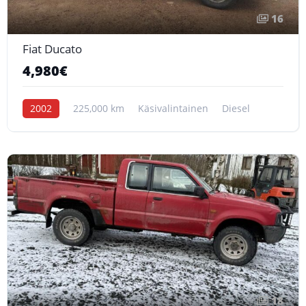
16
Fiat Ducato
4,980€
2002
225,000 km
Käsivalintainen
Diesel
18