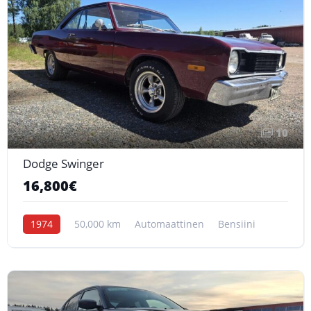
10
Dodge Swinger
16,800€
1974
50,000 km
Automaattinen
Bensiini