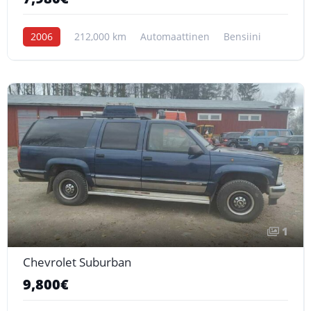
2006
212,000 km
Automaattinen
Bensiini
1
Chevrolet Suburban
9,800€