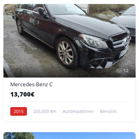
12
Mercedes-Benz C
13,700€
2015
205,000 km
Automaattinen
Bensiini