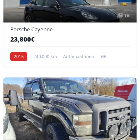
16
Porsche Cayenne
23,800€
2015
240,000 km
Automaattinen
HB