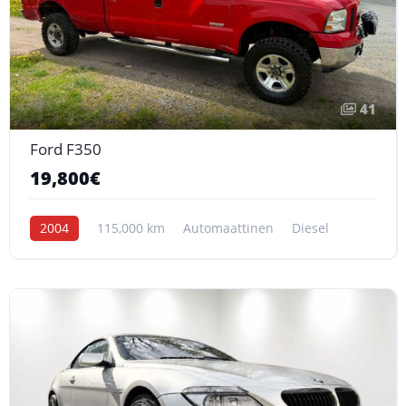
41
Ford F350
19,800€
2004
115,000 km
Automaattinen
Diesel