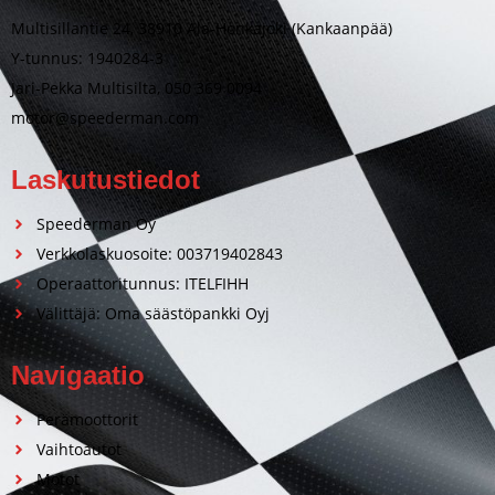
Multisillantie 24, 38910 Ala-Honkajoki (Kankaanpää)
Y-tunnus: 1940284-3
Jari-Pekka Multisilta, 050 369 0094
motor@speederman.com
Laskutustiedot
Speederman Oy
Verkkolaskuosoite: 003719402843
Operaattoritunnus: ITELFIHH
Välittäjä: Oma säästöpankki Oyj
Navigaatio
Perämoottorit
Vaihtoautot
Motot