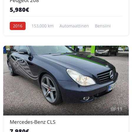
Peugeot 208
5,980€
2016
153,000 km
Automaattinen
Bensiini
11
Mercedes-Benz CLS
7,980€