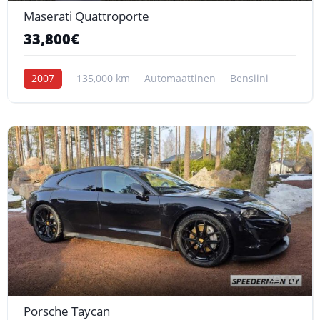
Maserati Quattroporte
33,800€
2007
135,000 km
Automaattinen
Bensiini
10
Porsche Taycan