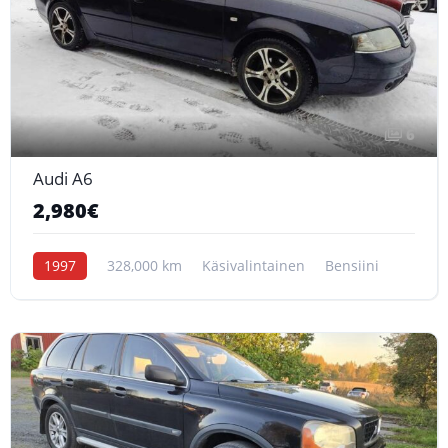
6
Audi A6
2,980€
1997
328,000 km
Käsivalintainen
Bensiini