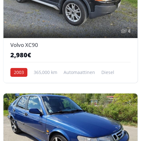
4
Volvo XC90
2,980€
2003
365,000 km
Automaattinen
Diesel