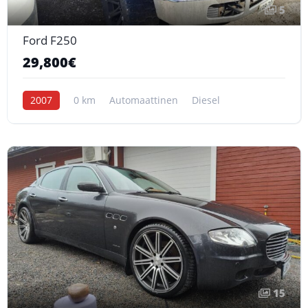
5
Ford F250
29,800€
2007
0 km
Automaattinen
Diesel
15