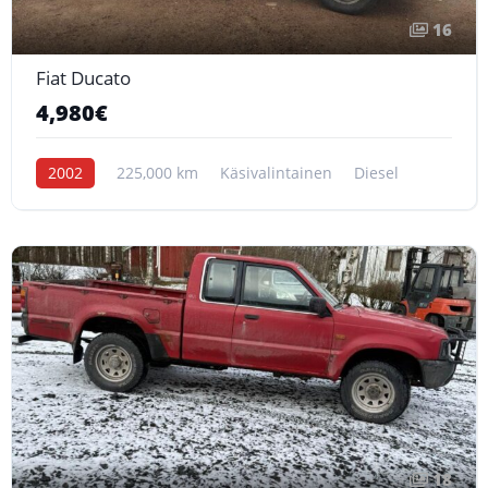
16
Fiat Ducato
4,980€
2002
225,000 km
Käsivalintainen
Diesel
18