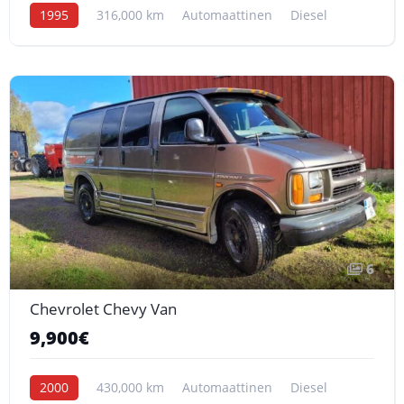
1995
316,000 km
Automaattinen
Diesel
6
Chevrolet Chevy Van
9,900€
2000
430,000 km
Automaattinen
Diesel