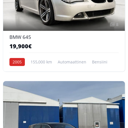
8
BMW 645
19,900€
2005
155,000 km
Automaattinen
Bensiini