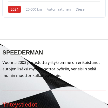
2024
20,000 km
Automaattinen
Diesel
SPEEDERMAN
Vuonna 2003 perustettu yrityksemme on erikoistunut
autojen lisäksi myös moottoripyöriin, veneisiin sekä
muihin moottorikulkuneuvoihin.
Yhteystiedot