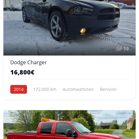
10
Dodge Charger
16,800€
2014
172,000 km
Automaattinen
Bensiini