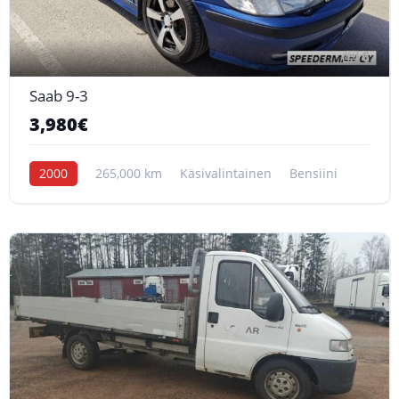
6
Saab 9-3
3,980€
2000
265,000 km
Käsivalintainen
Bensiini