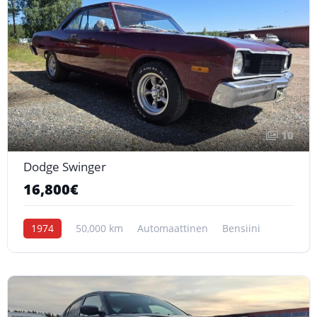
10
Dodge Swinger
16,800€
1974
50,000 km
Automaattinen
Bensiini