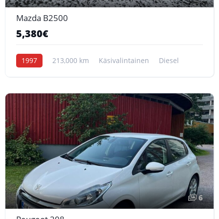
Mazda B2500
5,380€
1997
213,000 km
Käsivalintainen
Diesel
6