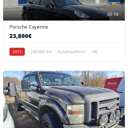
16
Porsche Cayenne
23,800€
2015
240,000 km
Automaattinen
HB