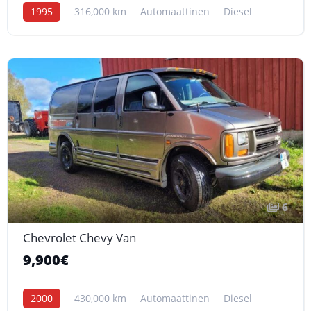
1995
316,000 km
Automaattinen
Diesel
6
Chevrolet Chevy Van
9,900€
2000
430,000 km
Automaattinen
Diesel