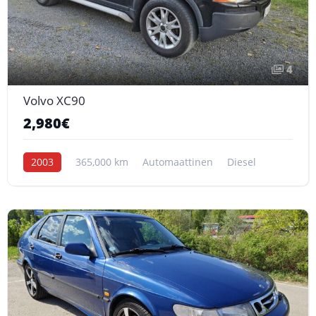
4
Volvo XC90
2,980€
2003
365,000 km
Automaattinen
Diesel