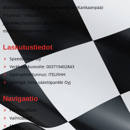
Multisillantie 24, 38910 Ala-Honkajoki (Kankaanpää)
Y-tunnus: 1940284-3
Jari-Pekka Multisilta, 050 369 0094
motor@speederman.com
Laskutustiedot
Speederman Oy
Verkkolaskuosoite: 003719402843
Operaattoritunnus: ITELFIHH
Välittäjä: Oma säästöpankki Oyj
Navigaatio
Perämoottorit
Vaihtoautot
Motot