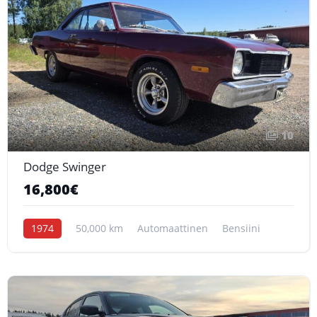
10
Dodge Swinger
16,800€
1974
50,000 km
Automaattinen
Bensiini