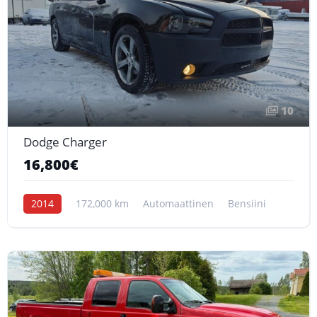
10
Dodge Charger
16,800€
2014
172,000 km
Automaattinen
Bensiini