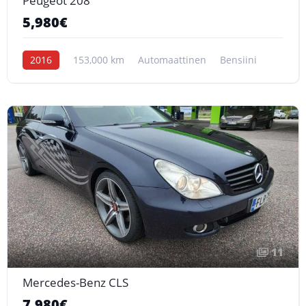
Peugeot 208
5,980€
2016
153,000 km
Automaattinen
Bensiini
11
Mercedes-Benz CLS
7,980€