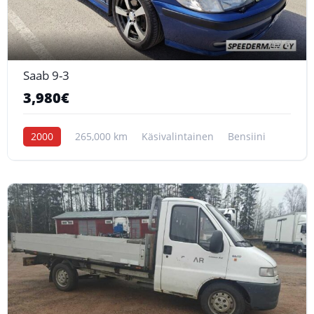
6
Saab 9-3
3,980€
2000
265,000 km
Käsivalintainen
Bensiini