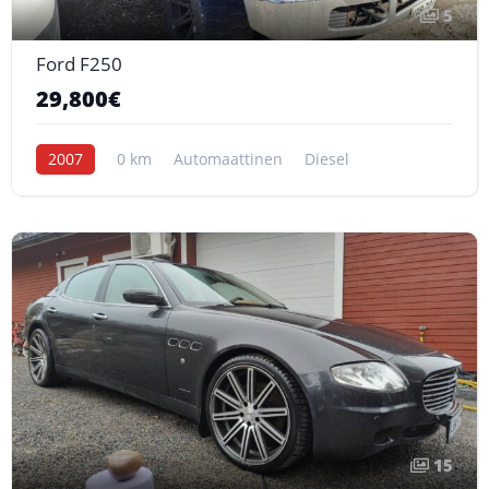
5
Ford F250
29,800€
2007
0 km
Automaattinen
Diesel
15