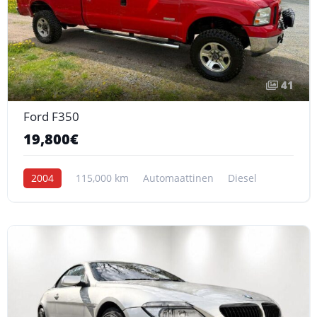
41
Ford F350
19,800€
2004
115,000 km
Automaattinen
Diesel