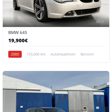
8
BMW 645
19,900€
2005
155,000 km
Automaattinen
Bensiini