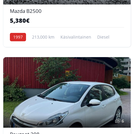
Mazda B2500
5,380€
1997
213,000 km
Käsivalintainen
Diesel
6