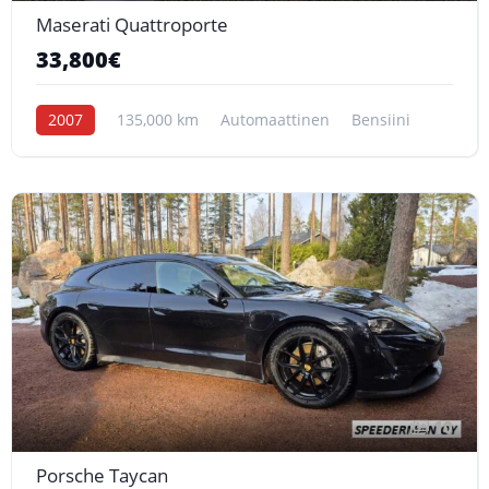
Maserati Quattroporte
33,800€
2007
135,000 km
Automaattinen
Bensiini
10
Porsche Taycan