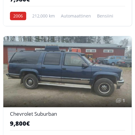
2006
212,000 km
Automaattinen
Bensiini
1
Chevrolet Suburban
9,800€