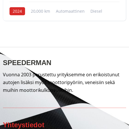
2024
20,000 km
Automaattinen
Diesel
SPEEDERMAN
Vuonna 2003 perustettu yrityksemme on erikoistunut
autojen lisäksi myös moottoripyöriin, veneisiin sekä
muihin moottorikulkuneuvoihin.
Yhteystiedot