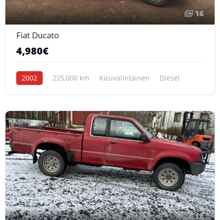
16
Fiat Ducato
4,980€
2002
225,000 km
Käsivalintainen
Diesel
18