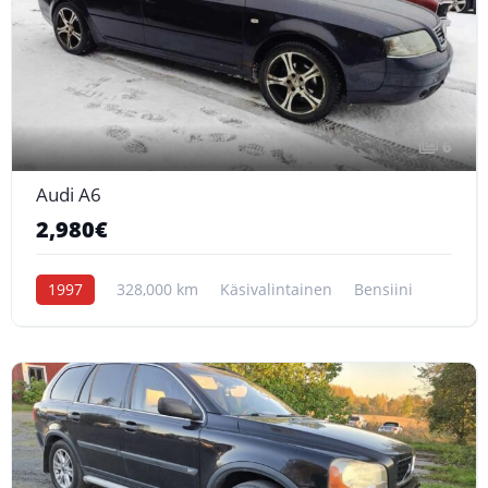
6
Audi A6
2,980€
1997
328,000 km
Käsivalintainen
Bensiini