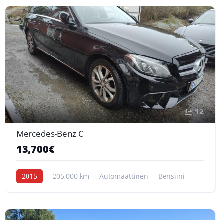
12
Mercedes-Benz C
13,700€
2015
205,000 km
Automaattinen
Bensiini