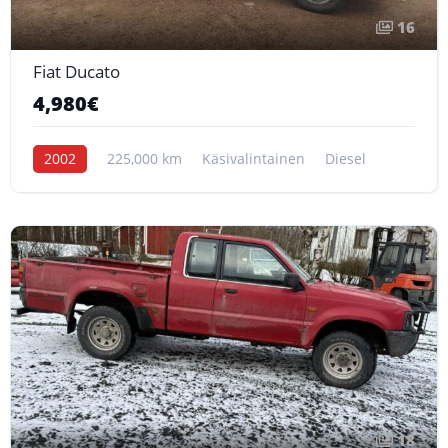
16
Fiat Ducato
4,980€
2002
225,000 km
Käsivalintainen
Diesel
18