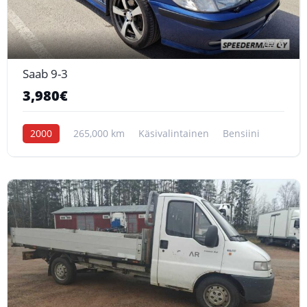
6
Saab 9-3
3,980€
2000
265,000 km
Käsivalintainen
Bensiini