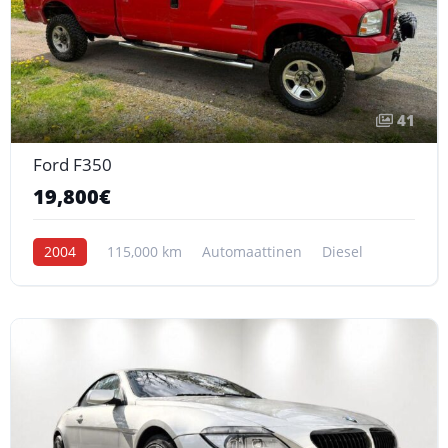
41
Ford F350
19,800€
2004
115,000 km
Automaattinen
Diesel