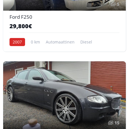
5
Ford F250
29,800€
2007
0 km
Automaattinen
Diesel
15