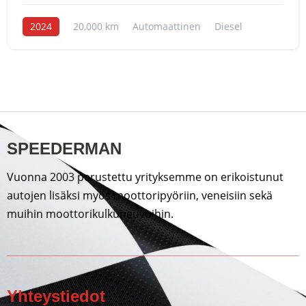
2024
20,000 km
Automaattinen
Diesel
SPEEDERMAN
Vuonna 2003 perustettu yrityksemme on erikoistunut
autojen lisäksi myös moottoripyöriin, veneisiin sekä
muihin moottorikulkuneuvoihin.
Yhteystiedot