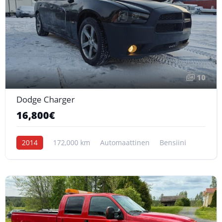
10
Dodge Charger
16,800€
2014
172,000 km
Automaattinen
Bensiini