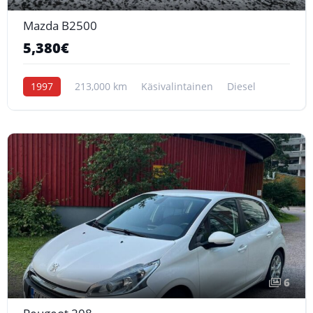
Mazda B2500
5,380€
1997
213,000 km
Käsivalintainen
Diesel
6