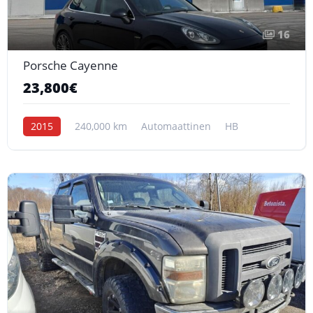
16
Porsche Cayenne
23,800€
2015
240,000 km
Automaattinen
HB