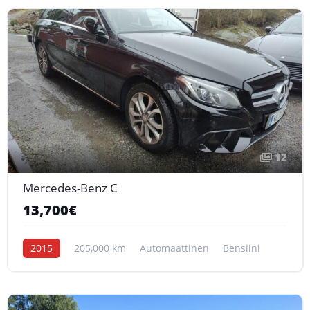
12
Mercedes-Benz C
13,700€
2015
205,000 km
Automaattinen
Bensiini