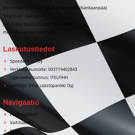
Multisillantie 24, 38910 Ala-Honkajoki (Kankaanpää)
Y-tunnus: 1940284-3
Jari-Pekka Multisilta, 050 369 0094
motor@speederman.com
Laskutustiedot
Speederman Oy
Verkkolaskuosoite: 003719402843
Operaattoritunnus: ITELFIHH
Välittäjä: Oma säästöpankki Oyj
Navigaatio
Perämoottorit
Vaihtoautot
Motot