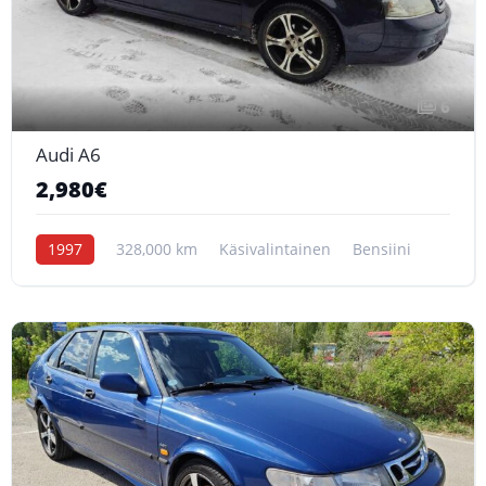
6
Audi A6
2,980€
1997
328,000 km
Käsivalintainen
Bensiini