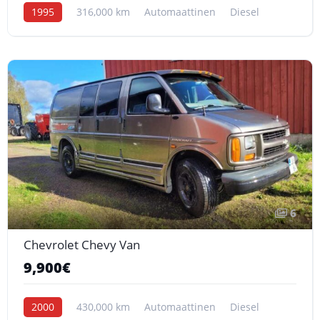
1995
316,000 km
Automaattinen
Diesel
6
Chevrolet Chevy Van
9,900€
2000
430,000 km
Automaattinen
Diesel