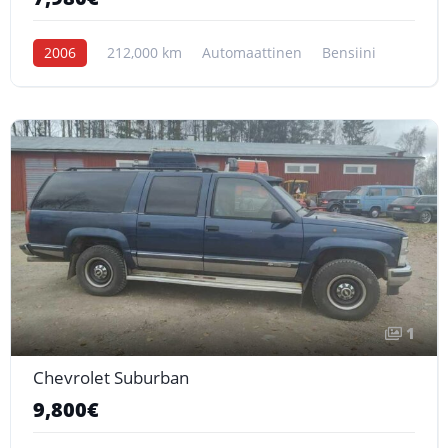
2006
212,000 km
Automaattinen
Bensiini
1
Chevrolet Suburban
9,800€