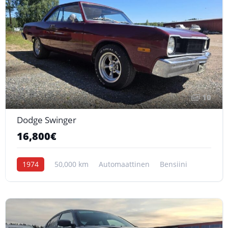
10
Dodge Swinger
16,800€
1974
50,000 km
Automaattinen
Bensiini