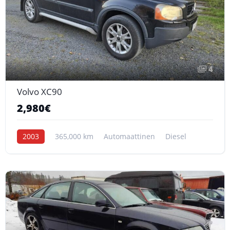
4
Volvo XC90
2,980€
2003
365,000 km
Automaattinen
Diesel