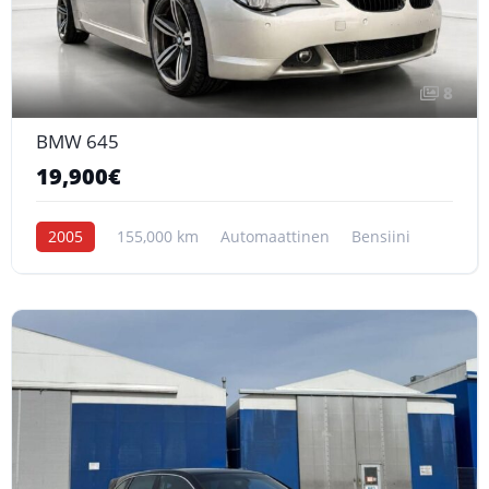
8
BMW 645
19,900€
2005
155,000 km
Automaattinen
Bensiini