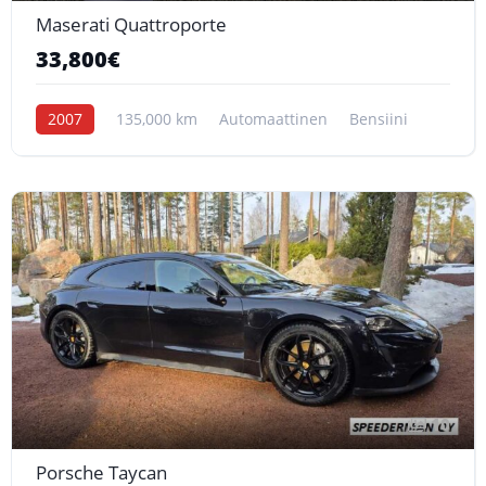
Maserati Quattroporte
33,800€
2007
135,000 km
Automaattinen
Bensiini
10
Porsche Taycan