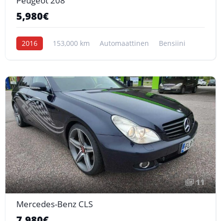
Peugeot 208
5,980€
2016
153,000 km
Automaattinen
Bensiini
11
Mercedes-Benz CLS
7,980€