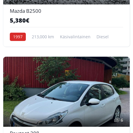
Mazda B2500
5,380€
1997
213,000 km
Käsivalintainen
Diesel
6