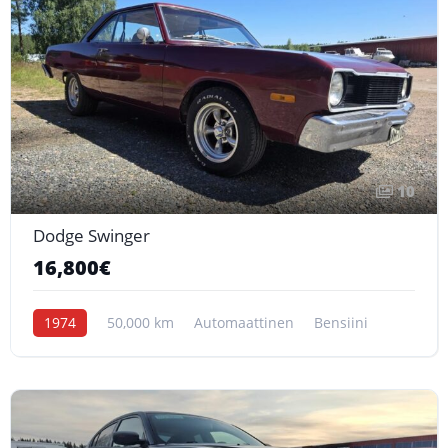
10
Dodge Swinger
16,800€
1974
50,000 km
Automaattinen
Bensiini