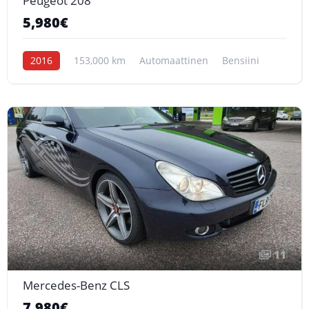
Peugeot 208
5,980€
2016
153,000 km
Automaattinen
Bensiini
11
Mercedes-Benz CLS
7,980€