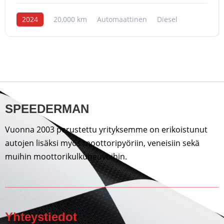
2024
20,000 km
Automaattinen
Diesel
SPEEDERMAN
Vuonna 2003 perustettu yrityksemme on erikoistunut
autojen lisäksi myös moottoripyöriin, veneisiin sekä
muihin moottorikulkuneuvoihin.
Yhteystiedot