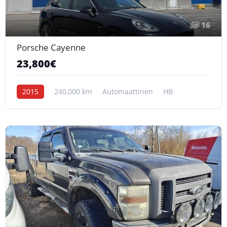
16
Porsche Cayenne
23,800€
2015
240,000 km
Automaattinen
HB