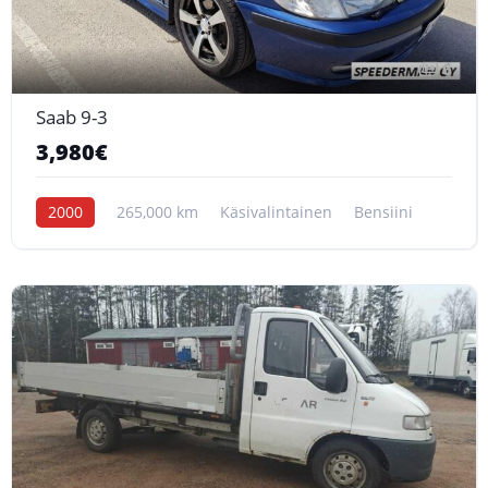
6
Saab 9-3
3,980€
2000
265,000 km
Käsivalintainen
Bensiini