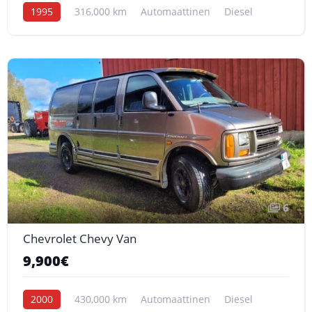
1995
316,000 km
Automaattinen
Diesel
6
Chevrolet Chevy Van
9,900€
2000
430,000 km
Automaattinen
Diesel