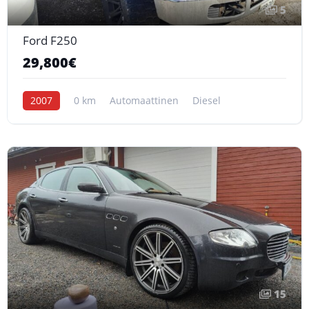
5
Ford F250
29,800€
2007
0 km
Automaattinen
Diesel
15