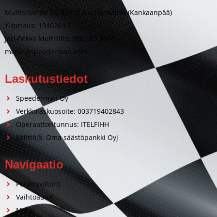
Multisillantie 24, 38910 Ala-Honkajoki (Kankaanpää)
Y-tunnus: 1940284-3
Jari-Pekka Multisilta, 050 369 0094
motor@speederman.com
Laskutustiedot
Speederman Oy
Verkkolaskuosoite: 003719402843
Operaattoritunnus: ITELFIHH
Välittäjä: Oma säästöpankki Oyj
Navigaatio
Perämoottorit
Vaihtoautot
Motot