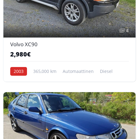
4
Volvo XC90
2,980€
2003
365,000 km
Automaattinen
Diesel