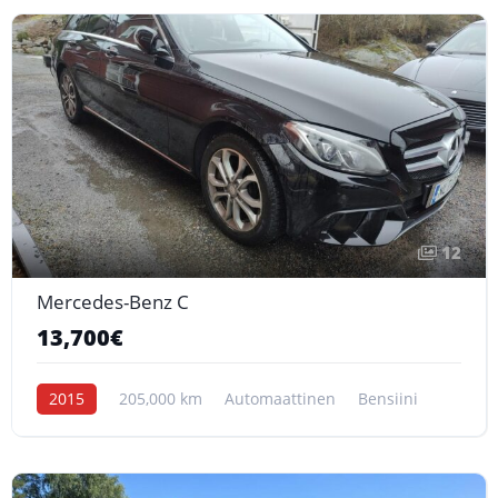
12
Mercedes-Benz C
13,700€
2015
205,000 km
Automaattinen
Bensiini