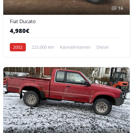
16
Fiat Ducato
4,980€
2002
225,000 km
Käsivalintainen
Diesel
18