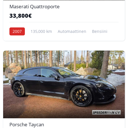
Maserati Quattroporte
33,800€
2007
135,000 km
Automaattinen
Bensiini
10
Porsche Taycan