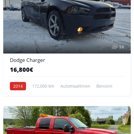
10
Dodge Charger
16,800€
2014
172,000 km
Automaattinen
Bensiini