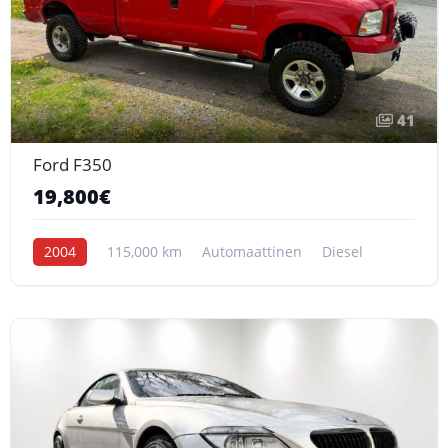
41
Ford F350
19,800€
2004
115,000 km
Automaattinen
Diesel