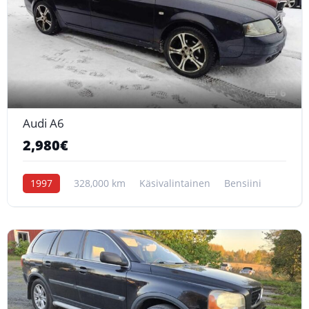
6
Audi A6
2,980€
1997
328,000 km
Käsivalintainen
Bensiini