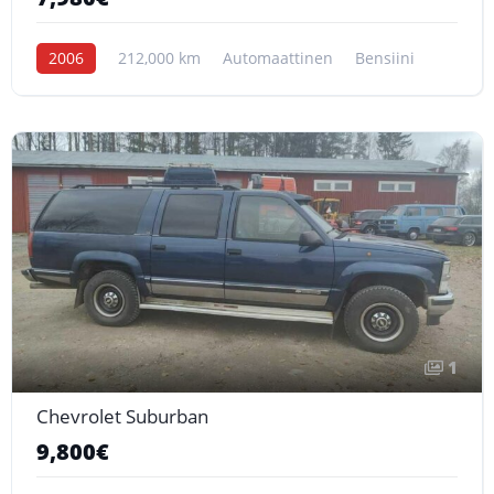
2006
212,000 km
Automaattinen
Bensiini
1
Chevrolet Suburban
9,800€