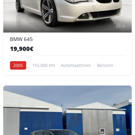
8
BMW 645
19,900€
2005
155,000 km
Automaattinen
Bensiini