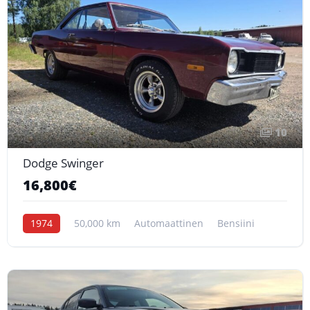
10
Dodge Swinger
16,800€
1974
50,000 km
Automaattinen
Bensiini