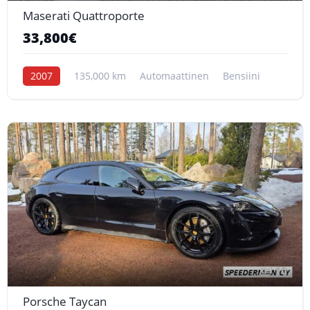
Maserati Quattroporte
33,800€
2007
135,000 km
Automaattinen
Bensiini
10
Porsche Taycan