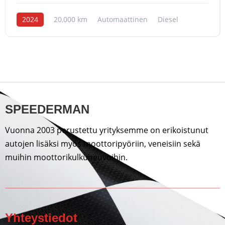
2024
20,000 km
Automaattinen
Diesel
SPEEDERMAN
Vuonna 2003 perustettu yrityksemme on erikoistunut
autojen lisäksi myös moottoripyöriin, veneisiin sekä
muihin moottorikulkuneuvoihin.
Yhteystiedot