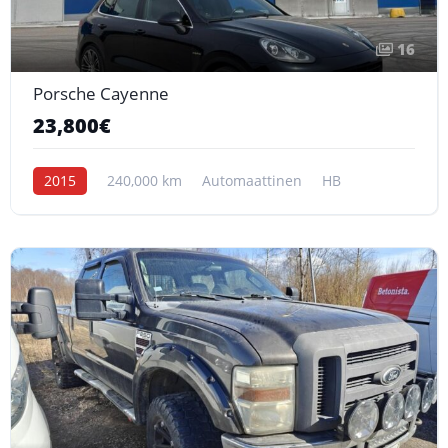
16
Porsche Cayenne
23,800€
2015
240,000 km
Automaattinen
HB