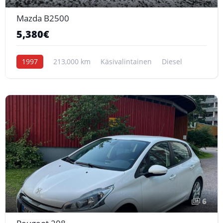
Mazda B2500
5,380€
1997
213,000 km
Käsivalintainen
Diesel
6