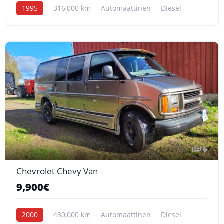
1995
316,000 km
Automaattinen
Diesel
6
Chevrolet Chevy Van
9,900€
2000
430,000 km
Automaattinen
Diesel