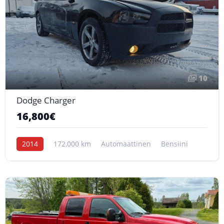
10
Dodge Charger
16,800€
2014
172,000 km
Automaattinen
Bensiini