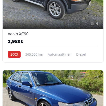
4
Volvo XC90
2,980€
2003
365,000 km
Automaattinen
Diesel