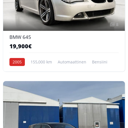
8
BMW 645
19,900€
2005
155,000 km
Automaattinen
Bensiini