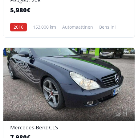
Peugeot 208
5,980€
2016
153,000 km
Automaattinen
Bensiini
11
Mercedes-Benz CLS
7,980€