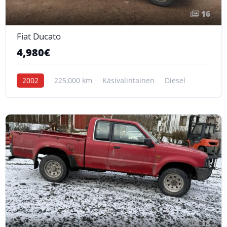
16
Fiat Ducato
4,980€
2002
225,000 km
Käsivalintainen
Diesel
18