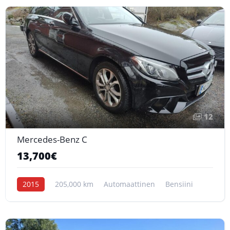
12
Mercedes-Benz C
13,700€
2015
205,000 km
Automaattinen
Bensiini