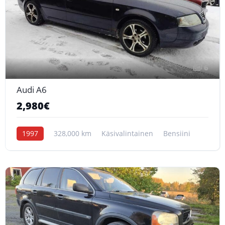
6
Audi A6
2,980€
1997
328,000 km
Käsivalintainen
Bensiini