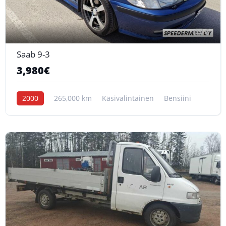
6
Saab 9-3
3,980€
2000
265,000 km
Käsivalintainen
Bensiini