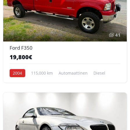
41
Ford F350
19,800€
2004
115,000 km
Automaattinen
Diesel