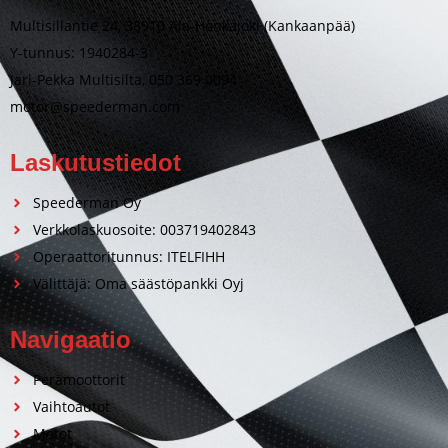
Multisillantie 24, 38910 Ala-Honkajoki (Kankaanpää)
Y-tunnus: 1940284-3
Jari-Pekka Multisilta, 050 369 0094
motor@speederman.com
Laskutustiedot
Speederman Oy
Verkkolaskuosoite: 003719402843
Operaattoritunnus: ITELFIHH
Välittäjä: Oma säästöpankki Oyj
Navigaatio
Perämoottorit
Vaihtoautot
Motot