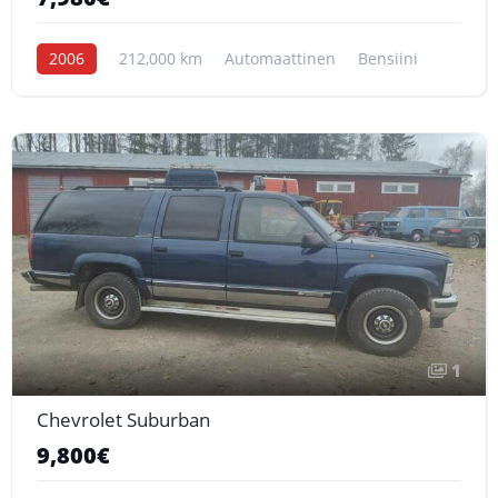
2006
212,000 km
Automaattinen
Bensiini
1
Chevrolet Suburban
9,800€