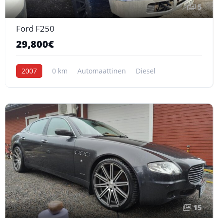
5
Ford F250
29,800€
2007
0 km
Automaattinen
Diesel
15