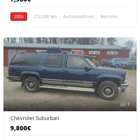
2006
212,000 km
Automaattinen
Bensiini
1
Chevrolet Suburban
9,800€