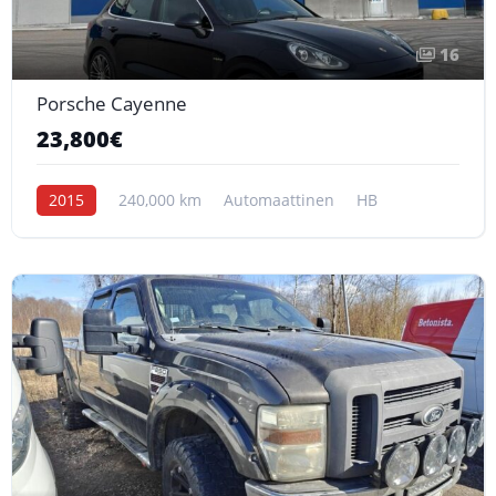
16
Porsche Cayenne
23,800€
2015
240,000 km
Automaattinen
HB