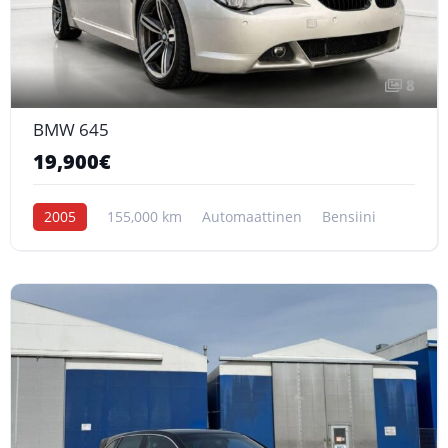
8
BMW 645
19,900€
2005
155,000 km
Automaattinen
Bensiini