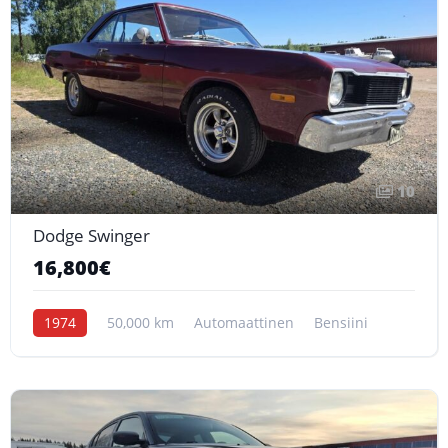
10
Dodge Swinger
16,800€
1974
50,000 km
Automaattinen
Bensiini