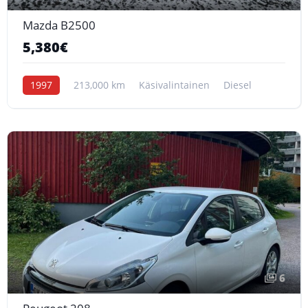
Mazda B2500
5,380€
1997
213,000 km
Käsivalintainen
Diesel
6