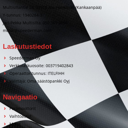
Multisillantie 24, 38910 Ala-Honkajoki (Kankaanpää)
Y-tunnus: 1940284-3
Jari-Pekka Multisilta, 050 369 0094
motor@speederman.com
Laskutustiedot
Speederman Oy
Verkkolaskuosoite: 003719402843
Operaattoritunnus: ITELFIHH
Välittäjä: Oma säästöpankki Oyj
Navigaatio
Perämoottorit
Vaihtoautot
Motot