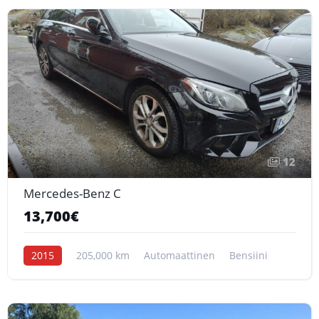
12
Mercedes-Benz C
13,700€
2015
205,000 km
Automaattinen
Bensiini