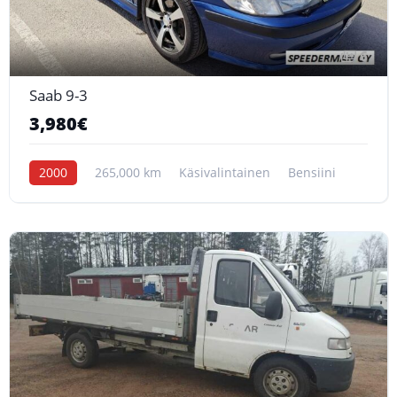
6
Saab 9-3
3,980€
2000
265,000 km
Käsivalintainen
Bensiini