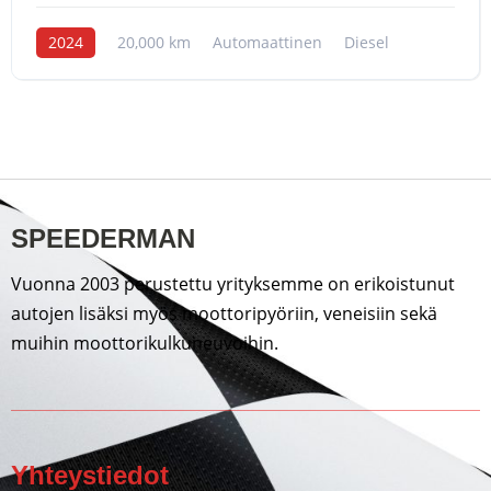
2024
20,000 km
Automaattinen
Diesel
SPEEDERMAN
Vuonna 2003 perustettu yrityksemme on erikoistunut
autojen lisäksi myös moottoripyöriin, veneisiin sekä
muihin moottorikulkuneuvoihin.
Yhteystiedot