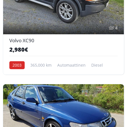
4
Volvo XC90
2,980€
2003
365,000 km
Automaattinen
Diesel