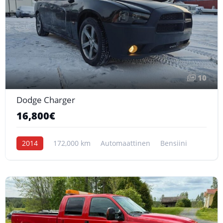
10
Dodge Charger
16,800€
2014
172,000 km
Automaattinen
Bensiini