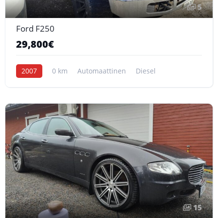
5
Ford F250
29,800€
2007
0 km
Automaattinen
Diesel
15