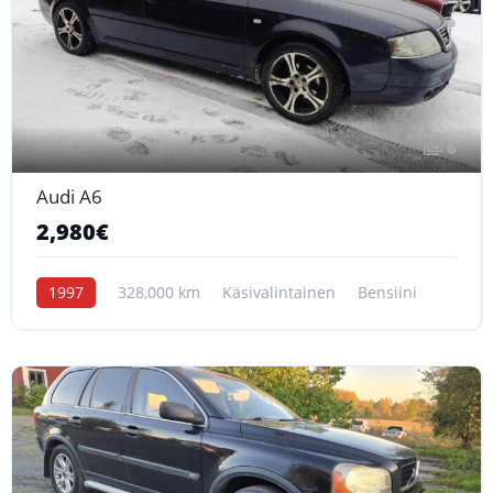
6
Audi A6
2,980€
1997
328,000 km
Käsivalintainen
Bensiini