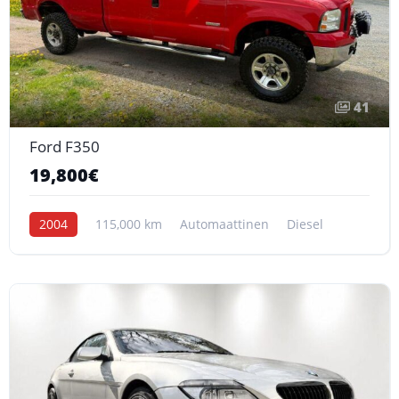
41
Ford F350
19,800€
2004
115,000 km
Automaattinen
Diesel