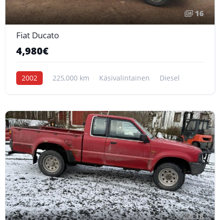
16
Fiat Ducato
4,980€
2002
225,000 km
Käsivalintainen
Diesel
18