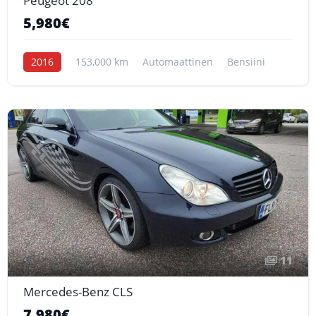
Peugeot 208
5,980€
2016
153,000 km
Automaattinen
Bensiini
11
Mercedes-Benz CLS
7,980€