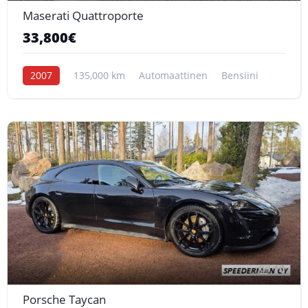
Maserati Quattroporte
33,800€
2007
135,000 km
Automaattinen
Bensiini
10
Porsche Taycan