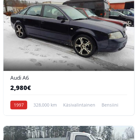
6
Audi A6
2,980€
1997
328,000 km
Käsivalintainen
Bensiini