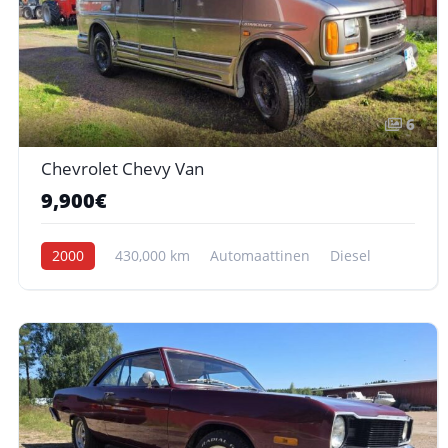
6
Chevrolet Chevy Van
9,900€
2000
430,000 km
Automaattinen
Diesel