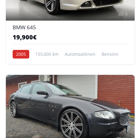
8
BMW 645
19,900€
2005
155,000 km
Automaattinen
Bensiini