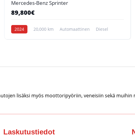
Mercedes-Benz Sprinter
89,800€
2024
20,000 km
Automaattinen
Diesel
tojen lisäksi myös moottoripyöriin, veneisiin sekä muihin
Laskutustiedot