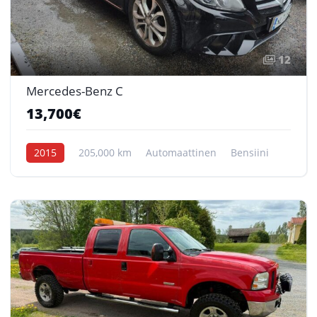
12
Mercedes-Benz C
13,700€
2015
205,000 km
Automaattinen
Bensiini