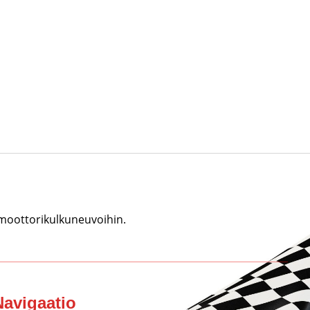
 moottorikulkuneuvoihin.
Navigaatio