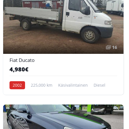
16
Fiat Ducato
4,980€
2002
225,000 km
Käsivalintainen
Diesel