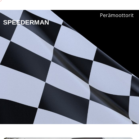
Perämoottorit
SPEEDERMAN