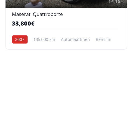
15
Maserati Quattroporte
33,800€
2007
135,000 km
Automaattinen
Bensiini