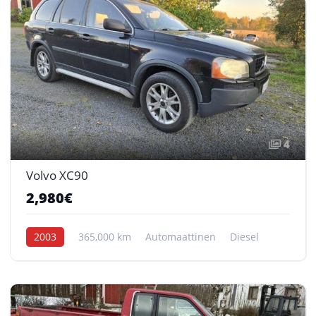
4
Volvo XC90
2,980€
2003
365,000 km
Automaattinen
Diesel