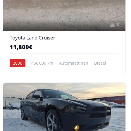
8
Toyota Land Cruiser
11,800€
2006
450,000 km
Automaattinen
Diesel