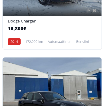
10
Dodge Charger
16,800€
2014
172,000 km
Automaattinen
Bensiini