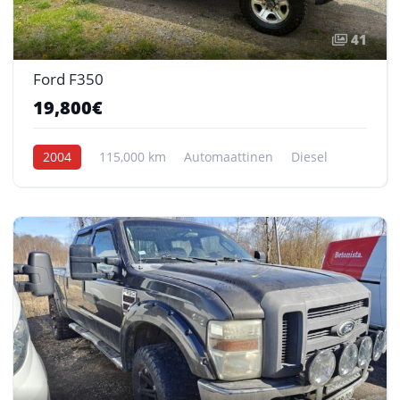
41
Ford F350
19,800€
2004
115,000 km
Automaattinen
Diesel