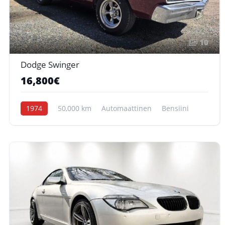
10
Dodge Swinger
16,800€
1974
50,000 km
Automaattinen
Bensiini