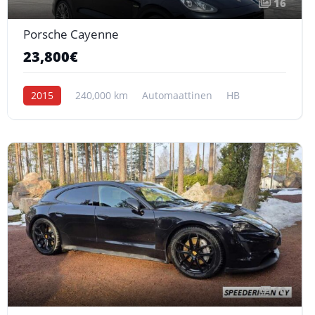
16
Porsche Cayenne
23,800€
2015
240,000 km
Automaattinen
HB
10