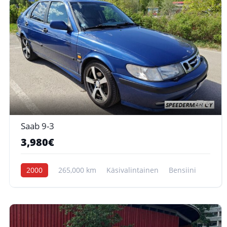
6
Saab 9-3
3,980€
2000
265,000 km
Käsivalintainen
Bensiini