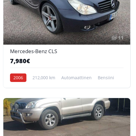
11
Mercedes-Benz CLS
7,980€
2006
212,000 km
Automaattinen
Bensiini