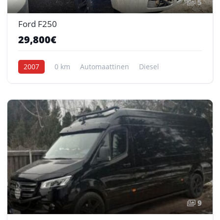
5
Ford F250
29,800€
2007
0 km
Automaattinen
Diesel
9