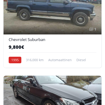
1
Chevrolet Suburban
9,800€
1995
316,000 km
Automaattinen
Diesel