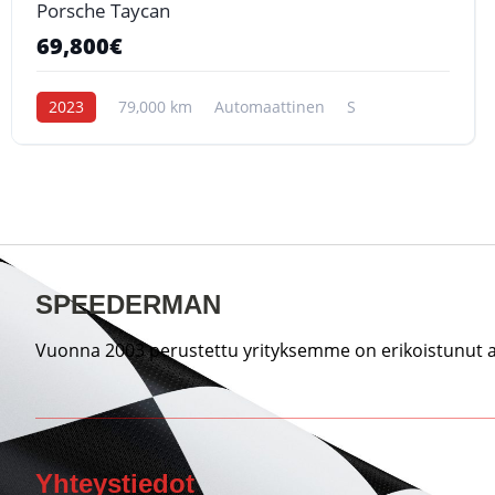
Porsche Taycan
69,800€
2023
79,000 km
Automaattinen
S
SPEEDERMAN
Vuonna 2003 perustettu yrityksemme on erikoistunut au
Yhteystiedot