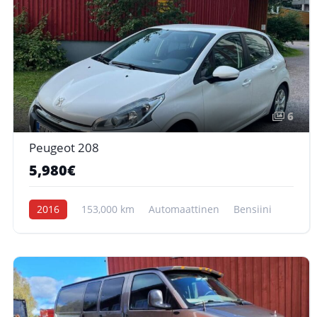
6
Peugeot 208
5,980€
2016
153,000 km
Automaattinen
Bensiini