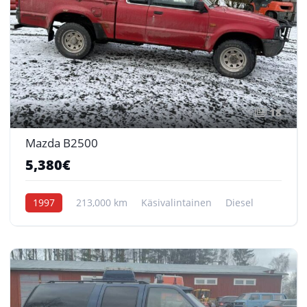
18
Mazda B2500
5,380€
1997
213,000 km
Käsivalintainen
Diesel