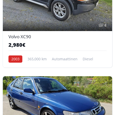
4
Volvo XC90
2,980€
2003
365,000 km
Automaattinen
Diesel