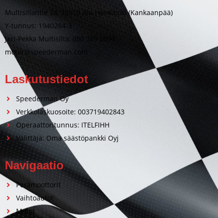
Multisillantie 24, 38910 Ala-Honkajoki (Kankaanpää)
Y-tunnus: 1940284-3
Jari-Pekka Multisilta, 050 369 0094
motor@speederman.com
Laskutustiedot
Speederman Oy
Verkkolaskuosoite: 003719402843
Operaattoritunnus: ITELFIHH
Välittäjä: Oma säästöpankki Oyj
Navigaatio
Perämoottorit
Vaihtoautot
Motot