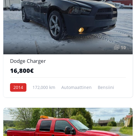
10
Dodge Charger
16,800€
2014
172,000 km
Automaattinen
Bensiini