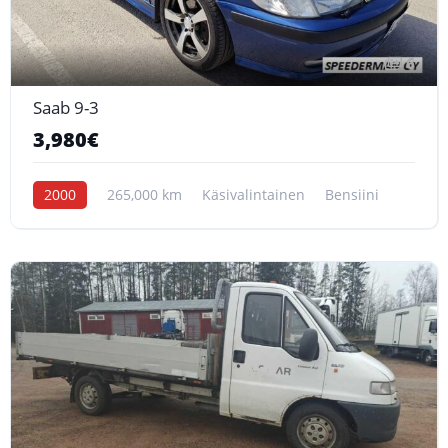
6
Saab 9-3
3,980€
2000
265,000 km
Käsivalintainen
Bensiini