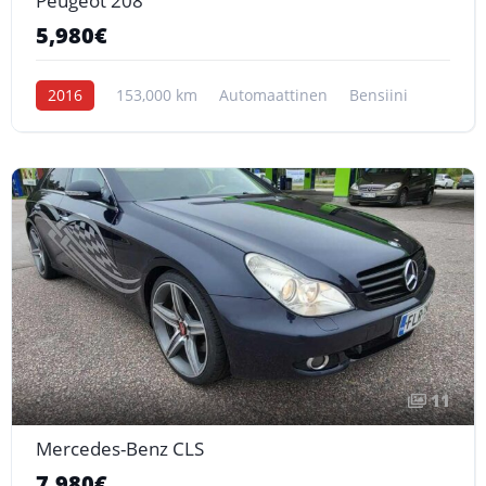
Peugeot 208
5,980€
2016
153,000 km
Automaattinen
Bensiini
11
Mercedes-Benz CLS
7,980€