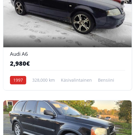
6
Audi A6
2,980€
1997
328,000 km
Käsivalintainen
Bensiini