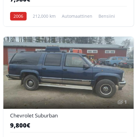
2006
212,000 km
Automaattinen
Bensiini
1
Chevrolet Suburban
9,800€