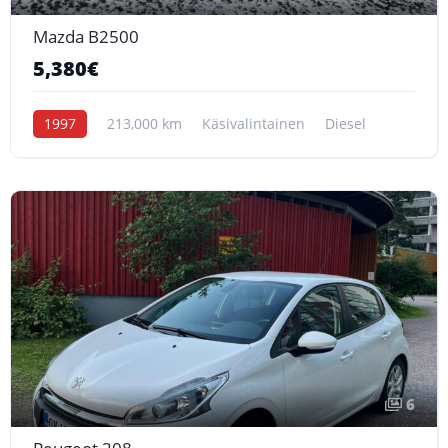
Mazda B2500
5,380€
1997
213,000 km
Käsivalintainen
Diesel
6