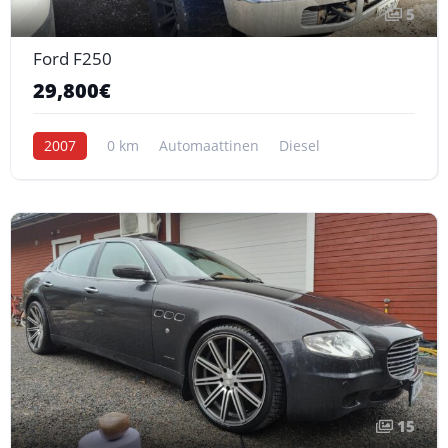
5
Ford F250
29,800€
2007
0 km
Automaattinen
Diesel
15