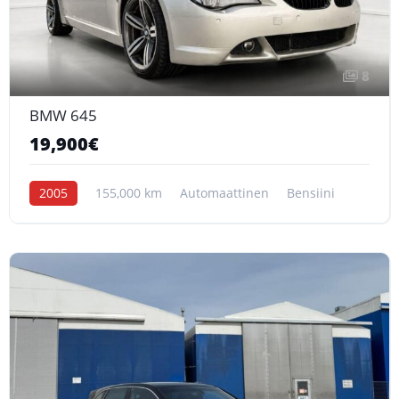
8
BMW 645
19,900€
2005
155,000 km
Automaattinen
Bensiini