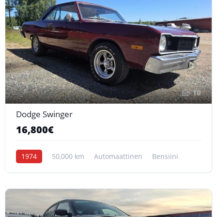
10
Dodge Swinger
16,800€
1974
50,000 km
Automaattinen
Bensiini