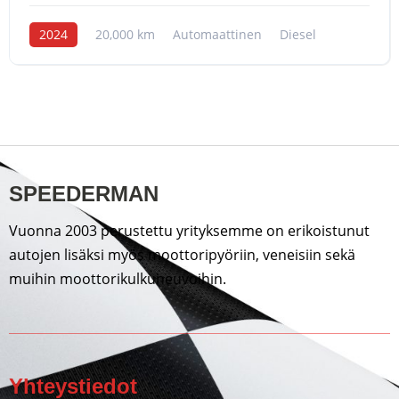
2024
20,000 km
Automaattinen
Diesel
SPEEDERMAN
Vuonna 2003 perustettu yrityksemme on erikoistunut
autojen lisäksi myös moottoripyöriin, veneisiin sekä
muihin moottorikulkuneuvoihin.
Yhteystiedot