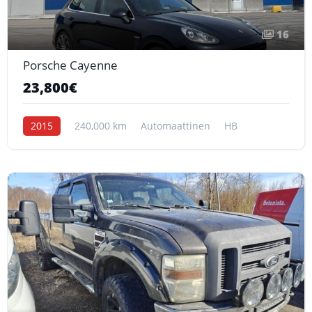
16
Porsche Cayenne
23,800€
2015
240,000 km
Automaattinen
HB