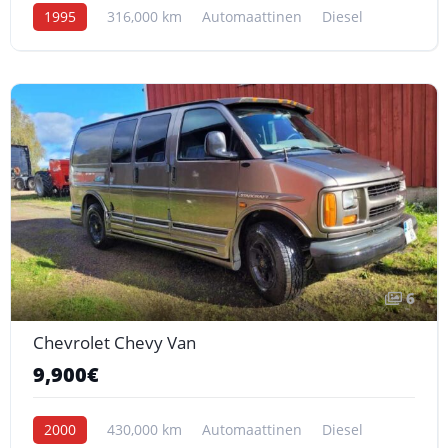
1995
316,000 km
Automaattinen
Diesel
6
Chevrolet Chevy Van
9,900€
2000
430,000 km
Automaattinen
Diesel