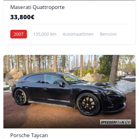
Maserati Quattroporte
33,800€
2007
135,000 km
Automaattinen
Bensiini
10
Porsche Taycan