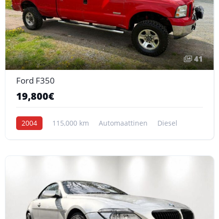
41
Ford F350
19,800€
2004
115,000 km
Automaattinen
Diesel