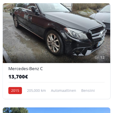
12
Mercedes-Benz C
13,700€
2015
205,000 km
Automaattinen
Bensiini