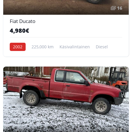
16
Fiat Ducato
4,980€
2002
225,000 km
Käsivalintainen
Diesel
18