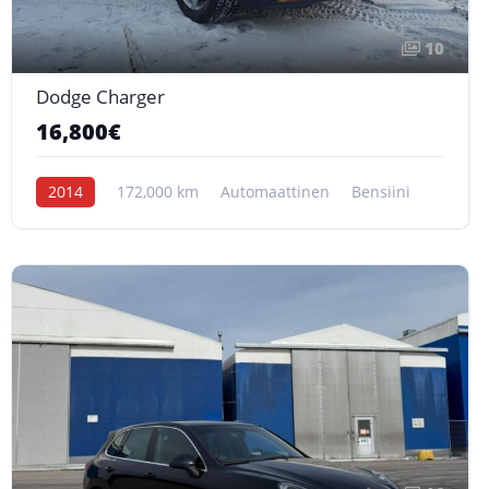
10
Dodge Charger
16,800€
2014
172,000 km
Automaattinen
Bensiini