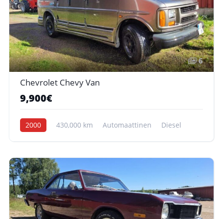
6
Chevrolet Chevy Van
9,900€
2000
430,000 km
Automaattinen
Diesel