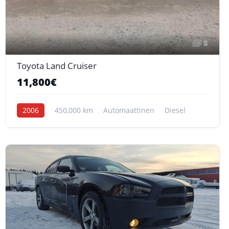
8
Toyota Land Cruiser
11,800€
2006
450,000 km
Automaattinen
Diesel