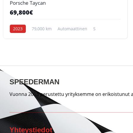
Porsche Taycan
69,800€
2023
79,000 km
Automaattinen
S
SPEEDERMAN
Vuonna 2003 perustettu yrityksemme on erikoistunut au
Yhteystiedot