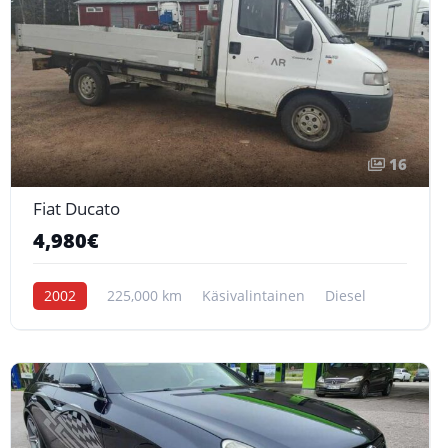
16
Fiat Ducato
4,980€
2002
225,000 km
Käsivalintainen
Diesel