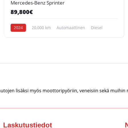
Mercedes-Benz Sprinter
89,800€
2024
20,000 km
Automaattinen
Diesel
tojen lisäksi myös moottoripyöriin, veneisiin sekä muihin
Laskutustiedot