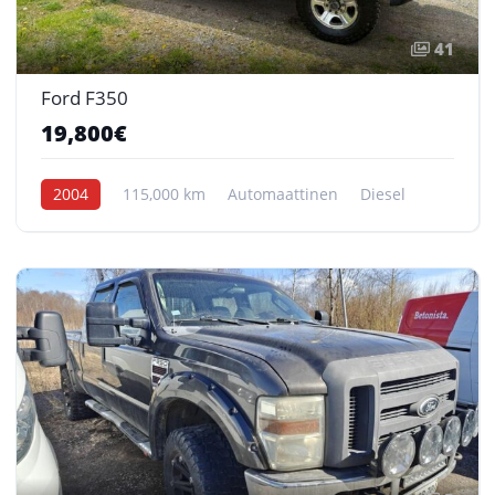
41
Ford F350
19,800€
2004
115,000 km
Automaattinen
Diesel