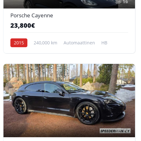
16
Porsche Cayenne
23,800€
2015
240,000 km
Automaattinen
HB
10