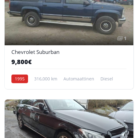
1
Chevrolet Suburban
9,800€
1995
316,000 km
Automaattinen
Diesel