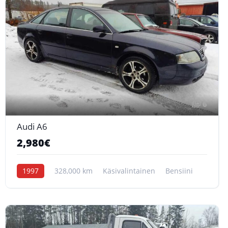
6
Audi A6
2,980€
1997
328,000 km
Käsivalintainen
Bensiini