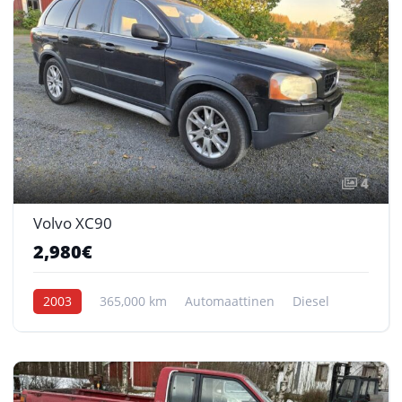
4
Volvo XC90
2,980€
2003
365,000 km
Automaattinen
Diesel