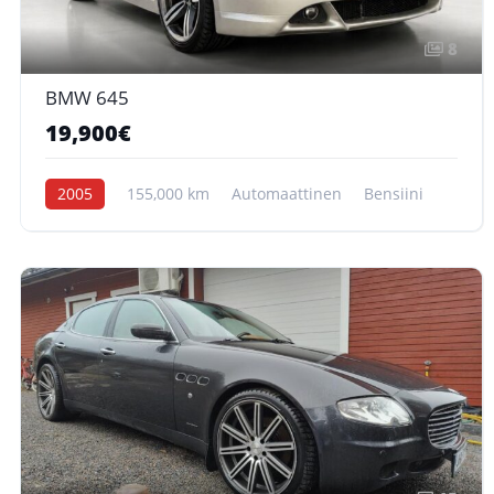
8
BMW 645
19,900€
2005
155,000 km
Automaattinen
Bensiini