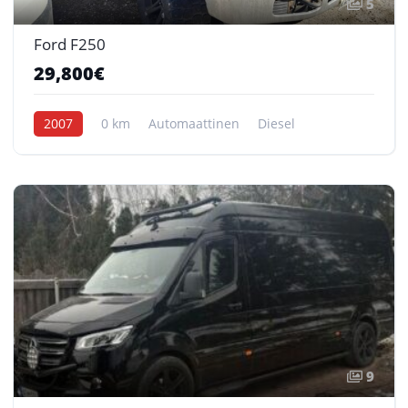
5
Ford F250
29,800€
2007
0 km
Automaattinen
Diesel
9