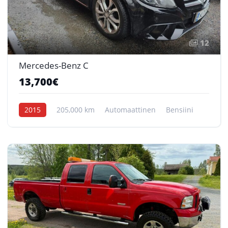
12
Mercedes-Benz C
13,700€
2015
205,000 km
Automaattinen
Bensiini