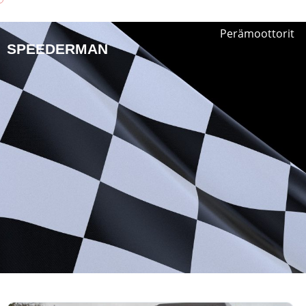
Perämoottorit
SPEEDERMAN