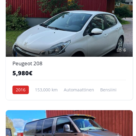
6
Peugeot 208
5,980€
2016
153,000 km
Automaattinen
Bensiini