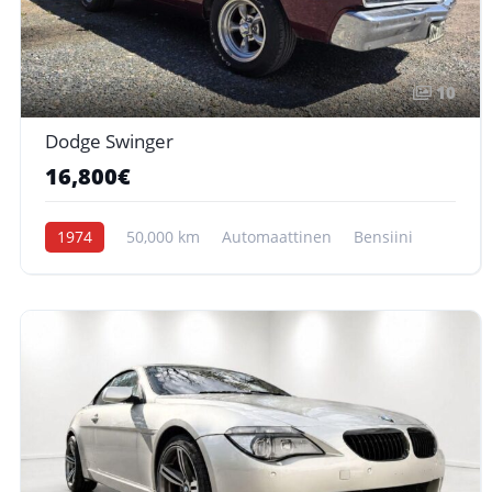
10
Dodge Swinger
16,800€
1974
50,000 km
Automaattinen
Bensiini