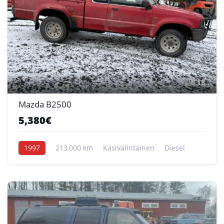
18
Mazda B2500
5,380€
1997
213,000 km
Käsivalintainen
Diesel