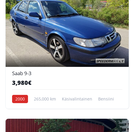
6
Saab 9-3
3,980€
2000
265,000 km
Käsivalintainen
Bensiini