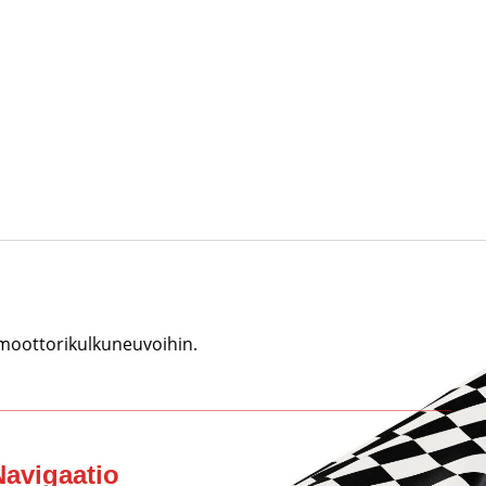
 moottorikulkuneuvoihin.
Navigaatio