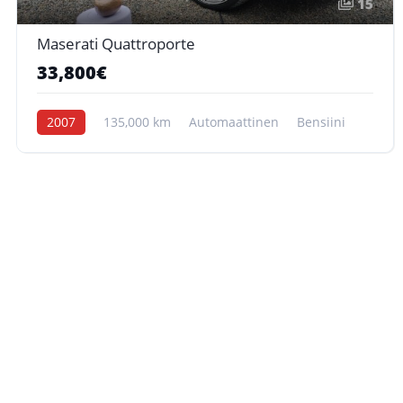
15
Maserati Quattroporte
33,800€
2007
135,000 km
Automaattinen
Bensiini