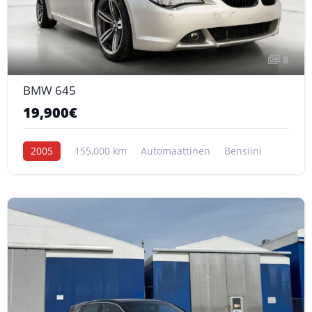
8
BMW 645
19,900€
2005
155,000 km
Automaattinen
Bensiini