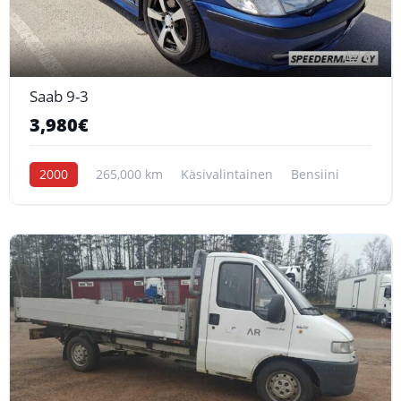
6
Saab 9-3
3,980€
2000
265,000 km
Käsivalintainen
Bensiini