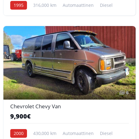
1995
316,000 km
Automaattinen
Diesel
6
Chevrolet Chevy Van
9,900€
2000
430,000 km
Automaattinen
Diesel