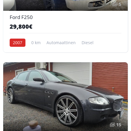
5
Ford F250
29,800€
2007
0 km
Automaattinen
Diesel
15