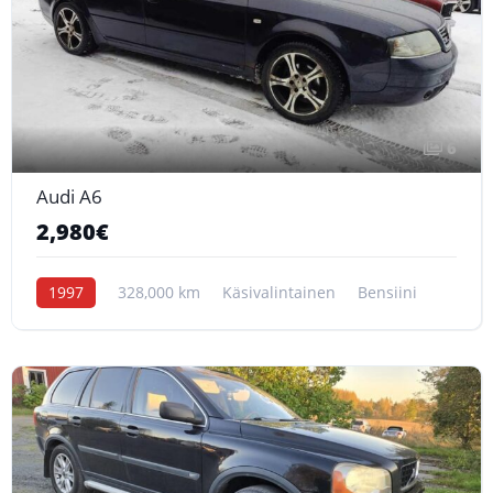
6
Audi A6
2,980€
1997
328,000 km
Käsivalintainen
Bensiini