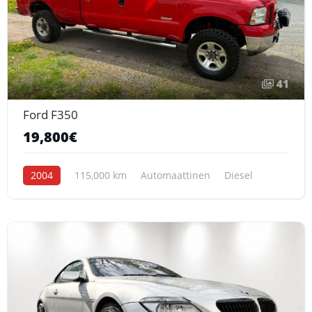
41
Ford F350
19,800€
2004
115,000 km
Automaattinen
Diesel