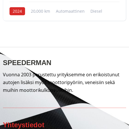
2024
20,000 km
Automaattinen
Diesel
SPEEDERMAN
Vuonna 2003 perustettu yrityksemme on erikoistunut
autojen lisäksi myös moottoripyöriin, veneisiin sekä
muihin moottorikulkuneuvoihin.
Yhteystiedot