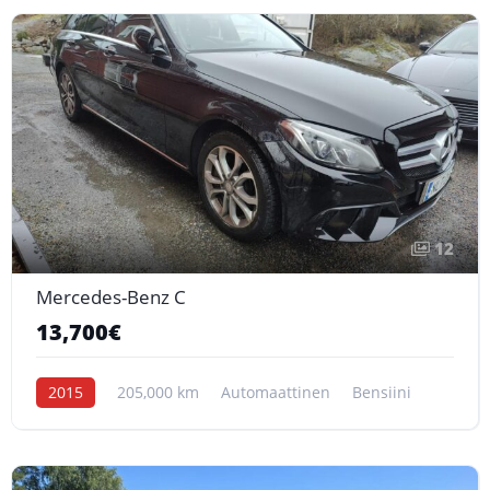
12
Mercedes-Benz C
13,700€
2015
205,000 km
Automaattinen
Bensiini