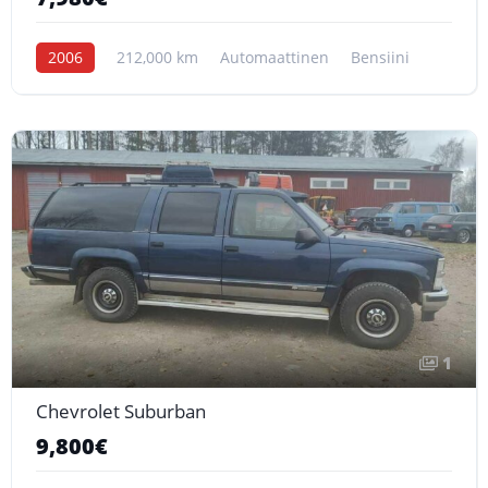
2006
212,000 km
Automaattinen
Bensiini
1
Chevrolet Suburban
9,800€