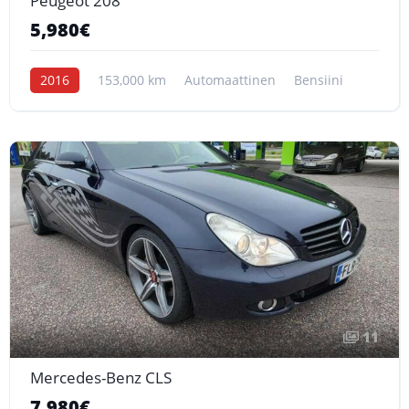
Peugeot 208
5,980€
2016
153,000 km
Automaattinen
Bensiini
11
Mercedes-Benz CLS
7,980€