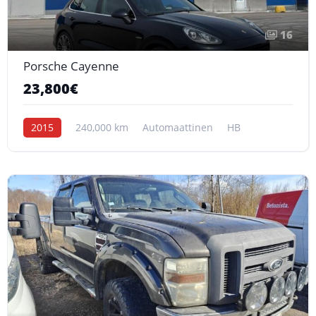
16
Porsche Cayenne
23,800€
2015
240,000 km
Automaattinen
HB