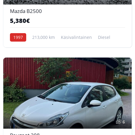
Mazda B2500
5,380€
1997
213,000 km
Käsivalintainen
Diesel
6