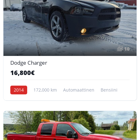
10
Dodge Charger
16,800€
2014
172,000 km
Automaattinen
Bensiini