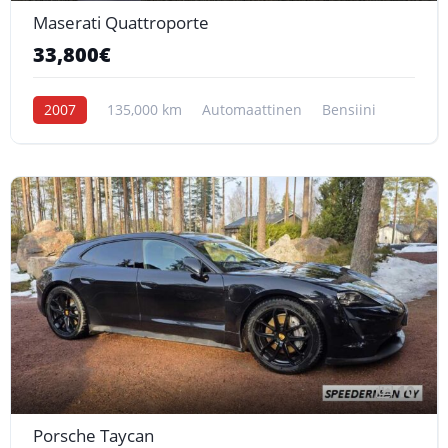
Maserati Quattroporte
33,800€
2007
135,000 km
Automaattinen
Bensiini
10
Porsche Taycan