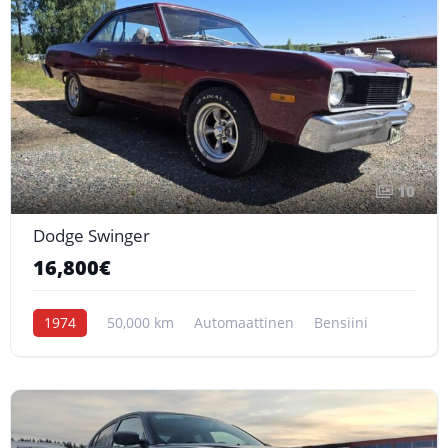
10
Dodge Swinger
16,800€
1974
50,000 km
Automaattinen
Bensiini