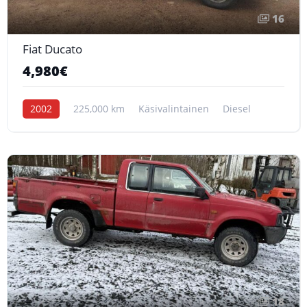
16
Fiat Ducato
4,980€
2002
225,000 km
Käsivalintainen
Diesel
18