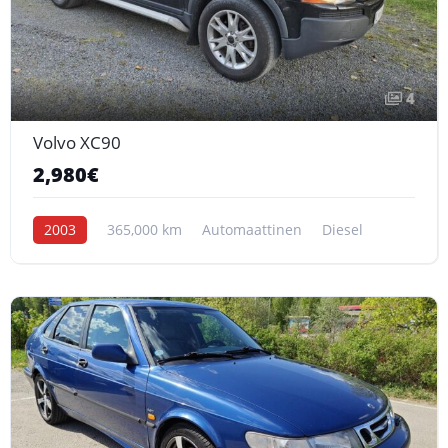
4
Volvo XC90
2,980€
2003
365,000 km
Automaattinen
Diesel