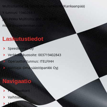
Multisillantie 24, 38910 Ala-Honkajoki (Kankaanpää)
Y-tunnus: 1940284-3
Jari-Pekka Multisilta, 050 369 0094
motor@speederman.com
Laskutustiedot
Speederman Oy
Verkkolaskuosoite: 003719402843
Operaattoritunnus: ITELFIHH
Välittäjä: Oma säästöpankki Oyj
Navigaatio
Perämoottorit
Vaihtoautot
Motot