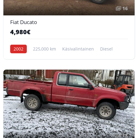
16
Fiat Ducato
4,980€
2002
225,000 km
Käsivalintainen
Diesel
18