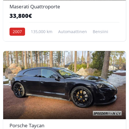
Maserati Quattroporte
33,800€
2007
135,000 km
Automaattinen
Bensiini
10
Porsche Taycan