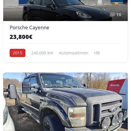
16
Porsche Cayenne
23,800€
2015
240,000 km
Automaattinen
HB