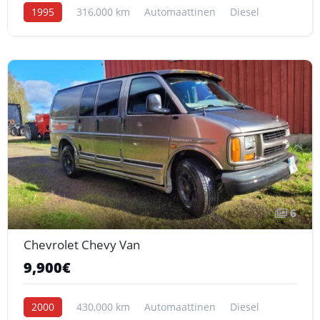
1995
316,000 km
Automaattinen
Diesel
6
Chevrolet Chevy Van
9,900€
2000
430,000 km
Automaattinen
Diesel