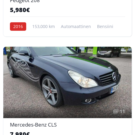
Peugeot 208
5,980€
2016
153,000 km
Automaattinen
Bensiini
11
Mercedes-Benz CLS
7,980€