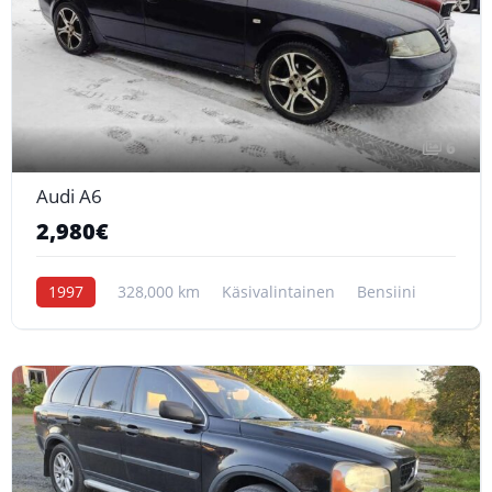
6
Audi A6
2,980€
1997
328,000 km
Käsivalintainen
Bensiini