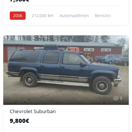
2006
212,000 km
Automaattinen
Bensiini
1
Chevrolet Suburban
9,800€