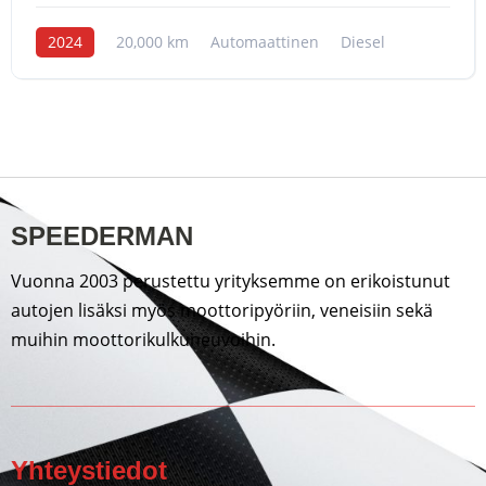
2024
20,000 km
Automaattinen
Diesel
SPEEDERMAN
Vuonna 2003 perustettu yrityksemme on erikoistunut
autojen lisäksi myös moottoripyöriin, veneisiin sekä
muihin moottorikulkuneuvoihin.
Yhteystiedot