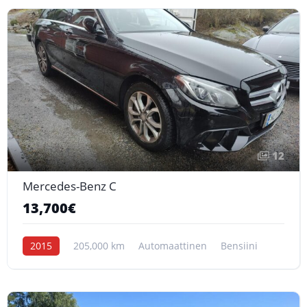
12
Mercedes-Benz C
13,700€
2015
205,000 km
Automaattinen
Bensiini