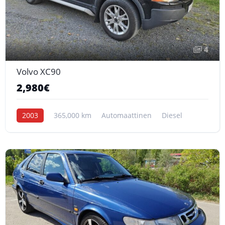
4
Volvo XC90
2,980€
2003
365,000 km
Automaattinen
Diesel