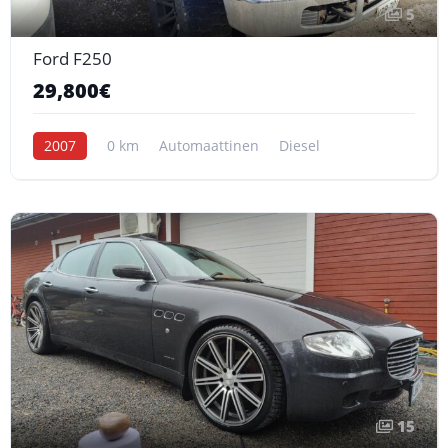
5
Ford F250
29,800€
2007
0 km
Automaattinen
Diesel
15