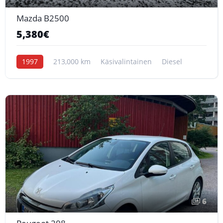
Mazda B2500
5,380€
1997
213,000 km
Käsivalintainen
Diesel
6