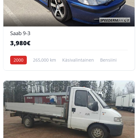
6
Saab 9-3
3,980€
2000
265,000 km
Käsivalintainen
Bensiini