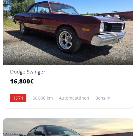
10
Dodge Swinger
16,800€
1974
50,000 km
Automaattinen
Bensiini