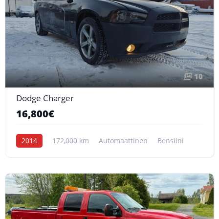
10
Dodge Charger
16,800€
2014
172,000 km
Automaattinen
Bensiini