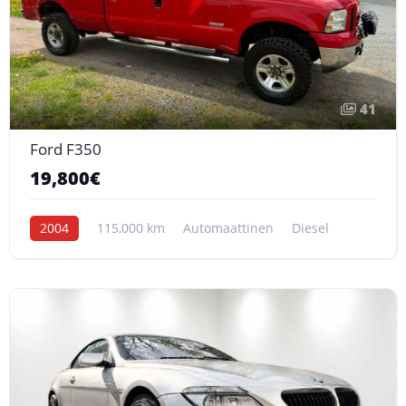
41
Ford F350
19,800€
2004
115,000 km
Automaattinen
Diesel