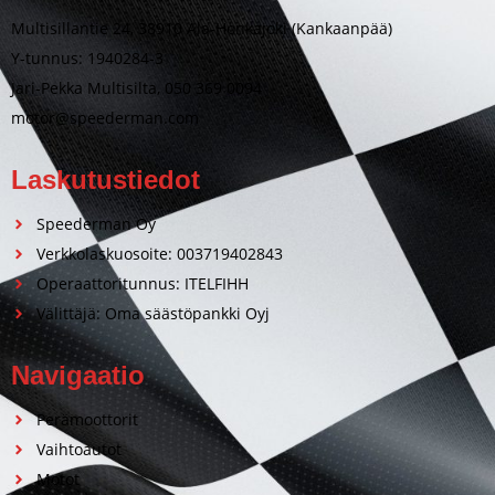
Multisillantie 24, 38910 Ala-Honkajoki (Kankaanpää)
Y-tunnus: 1940284-3
Jari-Pekka Multisilta, 050 369 0094
motor@speederman.com
Laskutustiedot
Speederman Oy
Verkkolaskuosoite: 003719402843
Operaattoritunnus: ITELFIHH
Välittäjä: Oma säästöpankki Oyj
Navigaatio
Perämoottorit
Vaihtoautot
Motot