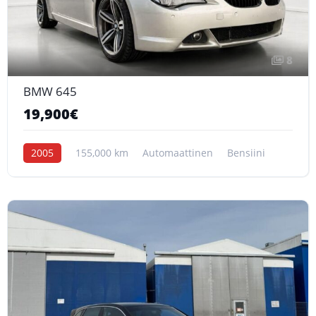
8
BMW 645
19,900€
2005
155,000 km
Automaattinen
Bensiini