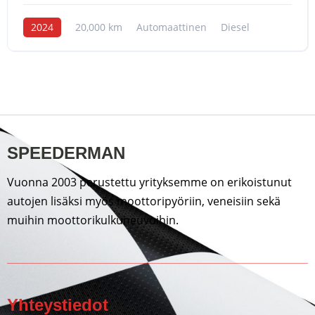
2024
20,000 km
Automaattinen
Diesel
SPEEDERMAN
Vuonna 2003 perustettu yrityksemme on erikoistunut
autojen lisäksi myös moottoripyöriin, veneisiin sekä
muihin moottorikulkuneuvoihin.
Yhteystiedot