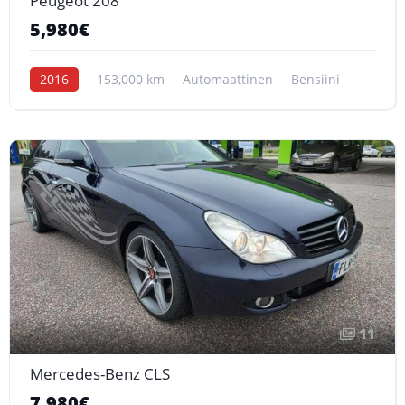
Peugeot 208
5,980€
2016
153,000 km
Automaattinen
Bensiini
11
Mercedes-Benz CLS
7,980€