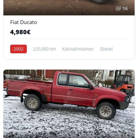
16
Fiat Ducato
4,980€
2002
225,000 km
Käsivalintainen
Diesel
18