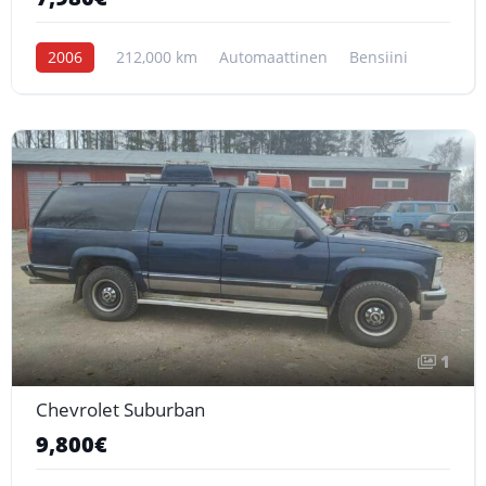
2006
212,000 km
Automaattinen
Bensiini
1
Chevrolet Suburban
9,800€