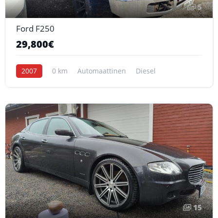
5
Ford F250
29,800€
2007
0 km
Automaattinen
Diesel
15