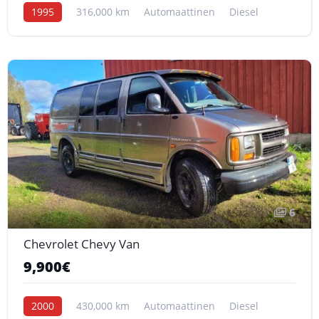
1995
316,000 km
Automaattinen
Diesel
6
Chevrolet Chevy Van
9,900€
2000
430,000 km
Automaattinen
Diesel