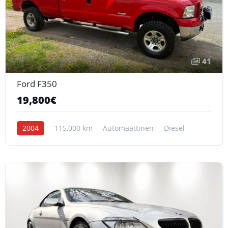
41
Ford F350
19,800€
2004
115,000 km
Automaattinen
Diesel