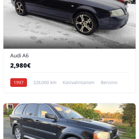
6
Audi A6
2,980€
1997
328,000 km
Käsivalintainen
Bensiini