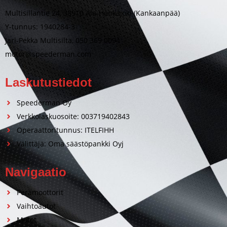
Multisillantie 24, 38910 Ala-Honkajoki (Kankaanpää)
Y-tunnus: 1940284-3
Jari-Pekka Multisilta, 050 369 0094
motor@speederman.com
Laskutustiedot
Speederman Oy
Verkkolaskuosoite: 003719402843
Operaattoritunnus: ITELFIHH
Välittäjä: Oma säästöpankki Oyj
Navigaatio
Perämoottorit
Vaihtoautot
Motot