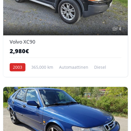
4
Volvo XC90
2,980€
2003
365,000 km
Automaattinen
Diesel