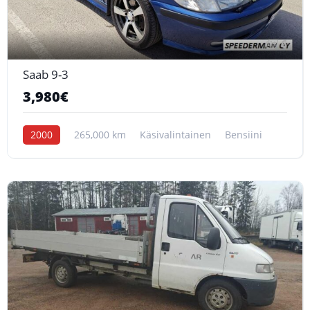
6
Saab 9-3
3,980€
2000
265,000 km
Käsivalintainen
Bensiini