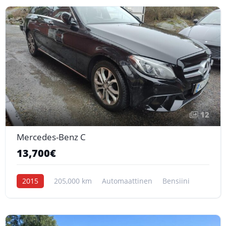
12
Mercedes-Benz C
13,700€
2015
205,000 km
Automaattinen
Bensiini