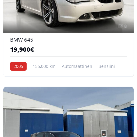
8
BMW 645
19,900€
2005
155,000 km
Automaattinen
Bensiini