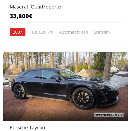
Maserati Quattroporte
33,800€
2007
135,000 km
Automaattinen
Bensiini
10
Porsche Taycan