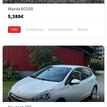
Mazda B2500
5,380€
1997
213,000 km
Käsivalintainen
Diesel
6