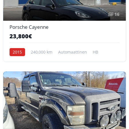
16
Porsche Cayenne
23,800€
2015
240,000 km
Automaattinen
HB