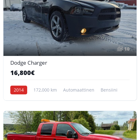
10
Dodge Charger
16,800€
2014
172,000 km
Automaattinen
Bensiini