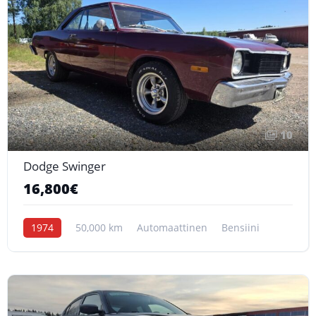
10
Dodge Swinger
16,800€
1974
50,000 km
Automaattinen
Bensiini