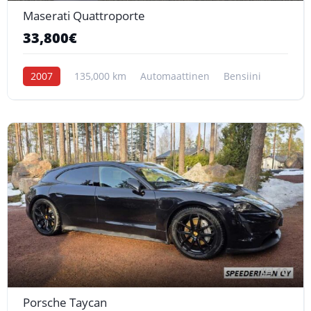
Maserati Quattroporte
33,800€
2007
135,000 km
Automaattinen
Bensiini
10
Porsche Taycan