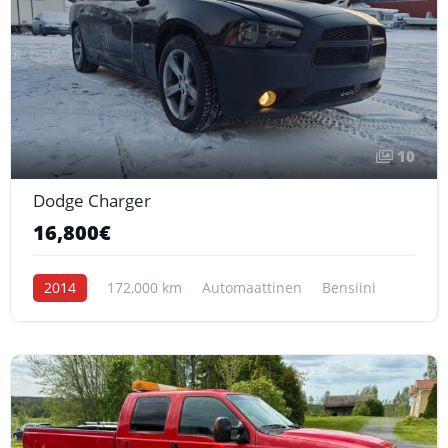
10
Dodge Charger
16,800€
2014
172,000 km
Automaattinen
Bensiini