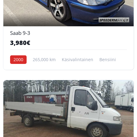
6
Saab 9-3
3,980€
2000
265,000 km
Käsivalintainen
Bensiini