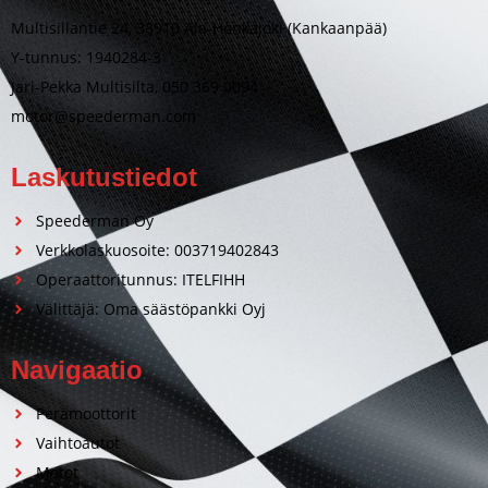
Multisillantie 24, 38910 Ala-Honkajoki (Kankaanpää)
Y-tunnus: 1940284-3
Jari-Pekka Multisilta, 050 369 0094
motor@speederman.com
Laskutustiedot
Speederman Oy
Verkkolaskuosoite: 003719402843
Operaattoritunnus: ITELFIHH
Välittäjä: Oma säästöpankki Oyj
Navigaatio
Perämoottorit
Vaihtoautot
Motot