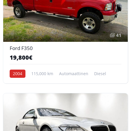
41
Ford F350
19,800€
2004
115,000 km
Automaattinen
Diesel