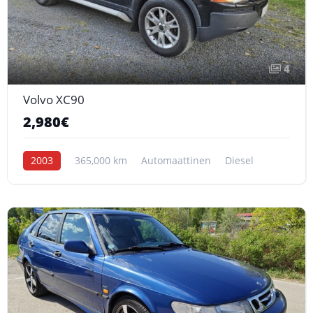
4
Volvo XC90
2,980€
2003
365,000 km
Automaattinen
Diesel