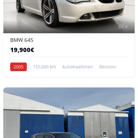
8
BMW 645
19,900€
2005
155,000 km
Automaattinen
Bensiini