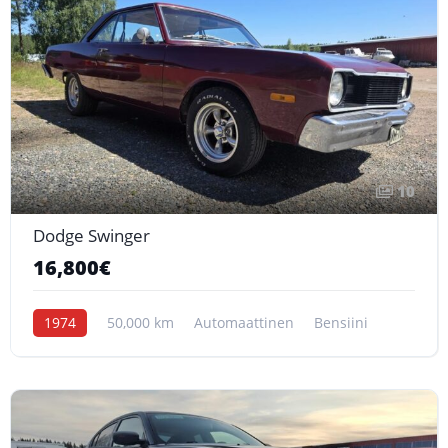
10
Dodge Swinger
16,800€
1974
50,000 km
Automaattinen
Bensiini