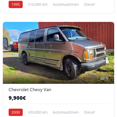
1995
316,000 km
Automaattinen
Diesel
6
Chevrolet Chevy Van
9,900€
2000
430,000 km
Automaattinen
Diesel