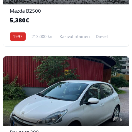
Mazda B2500
5,380€
1997
213,000 km
Käsivalintainen
Diesel
6