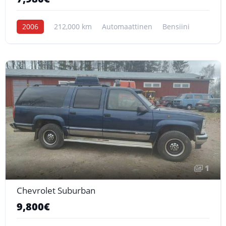
2006
212,000 km
Automaattinen
Bensiini
1
Chevrolet Suburban
9,800€