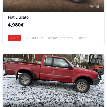
16
Fiat Ducato
4,980€
2002
225,000 km
Käsivalintainen
Diesel
18