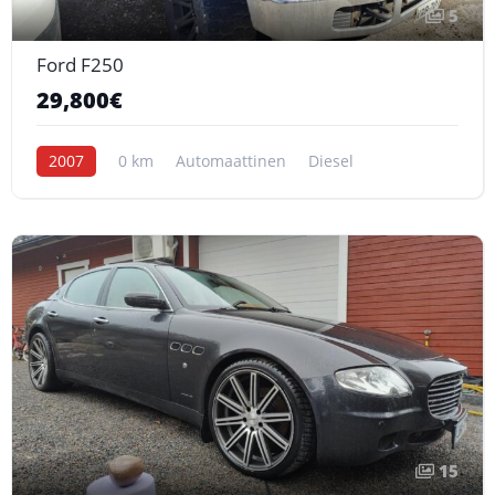
5
Ford F250
29,800€
2007
0 km
Automaattinen
Diesel
15