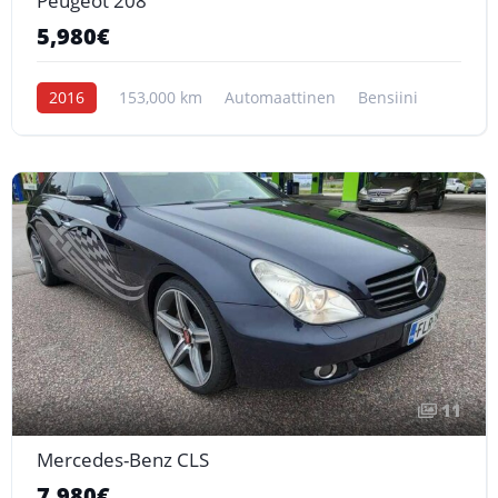
Peugeot 208
5,980€
2016
153,000 km
Automaattinen
Bensiini
11
Mercedes-Benz CLS
7,980€