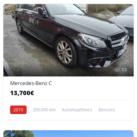
12
Mercedes-Benz C
13,700€
2015
205,000 km
Automaattinen
Bensiini