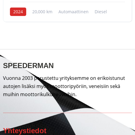
2024
20,000 km
Automaattinen
Diesel
SPEEDERMAN
Vuonna 2003 perustettu yrityksemme on erikoistunut
autojen lisäksi myös moottoripyöriin, veneisiin sekä
muihin moottorikulkuneuvoihin.
Yhteystiedot