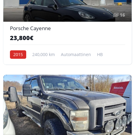
16
Porsche Cayenne
23,800€
2015
240,000 km
Automaattinen
HB