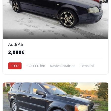
6
Audi A6
2,980€
1997
328,000 km
Käsivalintainen
Bensiini