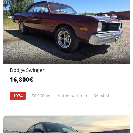
10
Dodge Swinger
16,800€
1974
50,000 km
Automaattinen
Bensiini