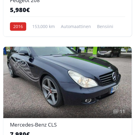
Peugeot 208
5,980€
2016
153,000 km
Automaattinen
Bensiini
11
Mercedes-Benz CLS
7,980€