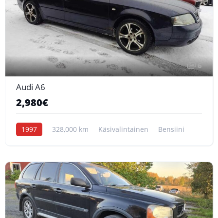
6
Audi A6
2,980€
1997
328,000 km
Käsivalintainen
Bensiini