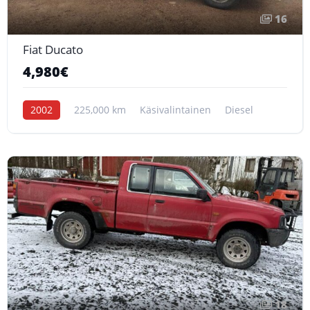
16
Fiat Ducato
4,980€
2002
225,000 km
Käsivalintainen
Diesel
18