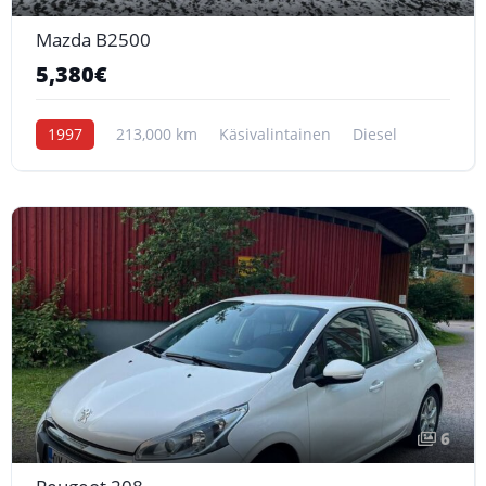
Mazda B2500
5,380€
1997
213,000 km
Käsivalintainen
Diesel
6