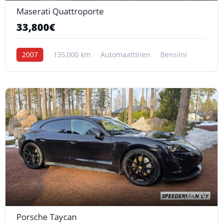
Maserati Quattroporte
33,800€
2007
135,000 km
Automaattinen
Bensiini
10
Porsche Taycan