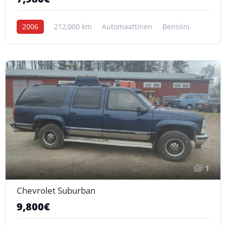
2006
212,000 km
Automaattinen
Bensiini
1
Chevrolet Suburban
9,800€