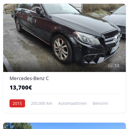
12
Mercedes-Benz C
13,700€
2015
205,000 km
Automaattinen
Bensiini