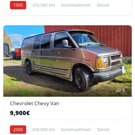
1995
316,000 km
Automaattinen
Diesel
6
Chevrolet Chevy Van
9,900€
2000
430,000 km
Automaattinen
Diesel