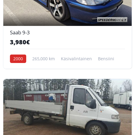
6
Saab 9-3
3,980€
2000
265,000 km
Käsivalintainen
Bensiini