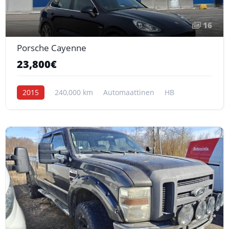
16
Porsche Cayenne
23,800€
2015
240,000 km
Automaattinen
HB