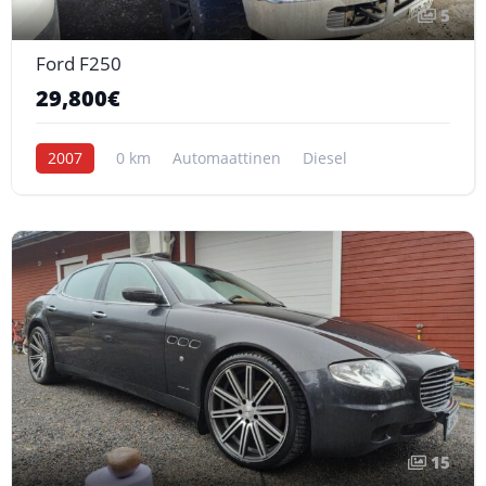
5
Ford F250
29,800€
2007
0 km
Automaattinen
Diesel
15