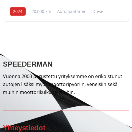
2024
20,000 km
Automaattinen
Diesel
SPEEDERMAN
Vuonna 2003 perustettu yrityksemme on erikoistunut
autojen lisäksi myös moottoripyöriin, veneisiin sekä
muihin moottorikulkuneuvoihin.
Yhteystiedot