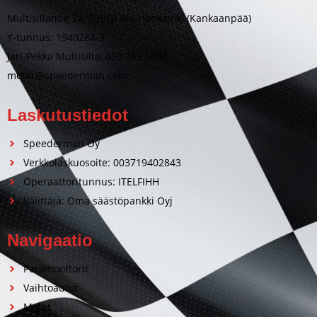
Multisillantie 24, 38910 Ala-Honkajoki (Kankaanpää)
Y-tunnus: 1940284-3
Jari-Pekka Multisilta, 050 369 0094
motor@speederman.com
Laskutustiedot
Speederman Oy
Verkkolaskuosoite: 003719402843
Operaattoritunnus: ITELFIHH
Välittäjä: Oma säästöpankki Oyj
Navigaatio
Perämoottorit
Vaihtoautot
Motot