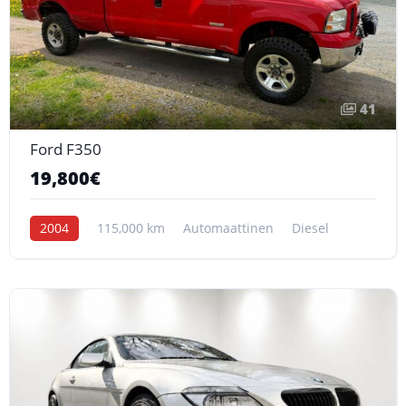
41
Ford F350
19,800€
2004
115,000 km
Automaattinen
Diesel