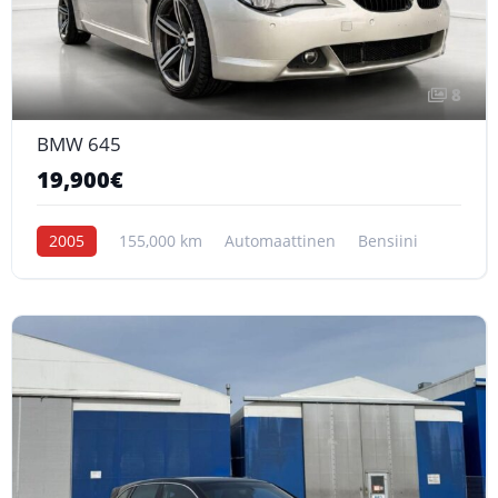
8
BMW 645
19,900€
2005
155,000 km
Automaattinen
Bensiini