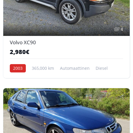
4
Volvo XC90
2,980€
2003
365,000 km
Automaattinen
Diesel