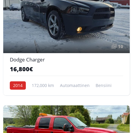
10
Dodge Charger
16,800€
2014
172,000 km
Automaattinen
Bensiini