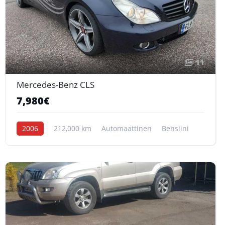
11
Mercedes-Benz CLS
7,980€
2006
212,000 km
Automaattinen
Bensiini