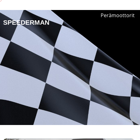
Perämoottorit
SPEEDERMAN