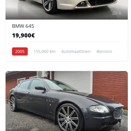
8
BMW 645
19,900€
2005
155,000 km
Automaattinen
Bensiini