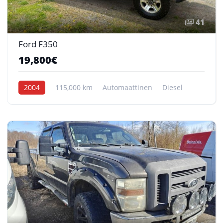
41
Ford F350
19,800€
2004
115,000 km
Automaattinen
Diesel