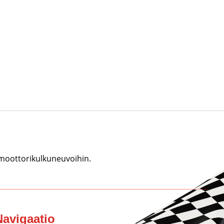
 moottorikulkuneuvoihin.
Navigaatio