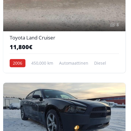
8
Toyota Land Cruiser
11,800€
2006
450,000 km
Automaattinen
Diesel