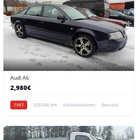
6
Audi A6
2,980€
1997
328,000 km
Käsivalintainen
Bensiini