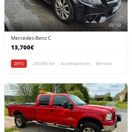
12
Mercedes-Benz C
13,700€
2015
205,000 km
Automaattinen
Bensiini