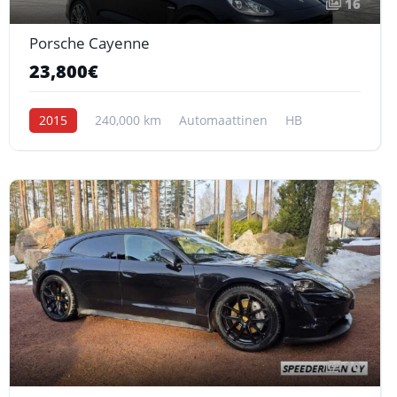
16
Porsche Cayenne
23,800€
2015
240,000 km
Automaattinen
HB
10