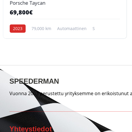
Porsche Taycan
69,800€
2023
79,000 km
Automaattinen
S
SPEEDERMAN
Vuonna 2003 perustettu yrityksemme on erikoistunut au
Yhteystiedot