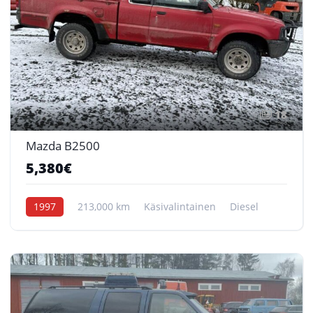
18
Mazda B2500
5,380€
1997
213,000 km
Käsivalintainen
Diesel