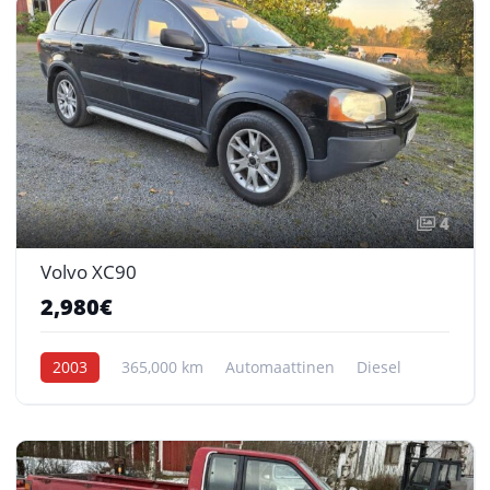
4
Volvo XC90
2,980€
2003
365,000 km
Automaattinen
Diesel