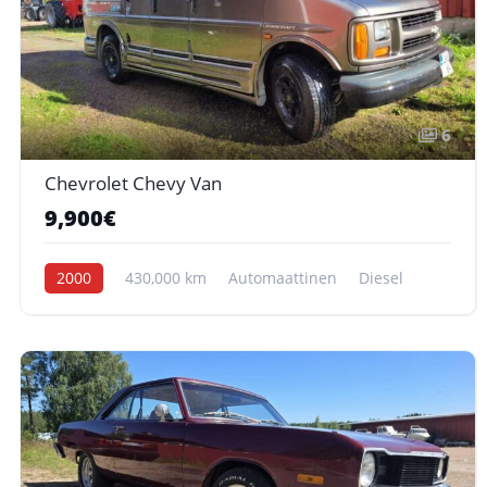
6
Chevrolet Chevy Van
9,900€
2000
430,000 km
Automaattinen
Diesel