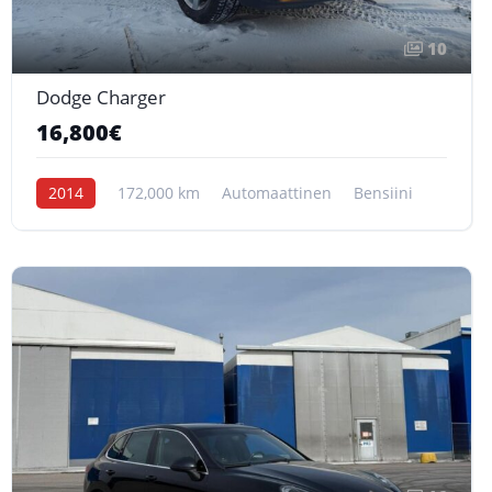
10
Dodge Charger
16,800€
2014
172,000 km
Automaattinen
Bensiini