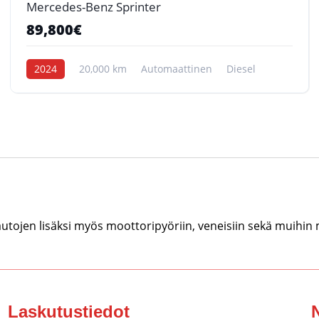
Mercedes-Benz Sprinter
89,800€
2024
20,000 km
Automaattinen
Diesel
tojen lisäksi myös moottoripyöriin, veneisiin sekä muihin
Laskutustiedot