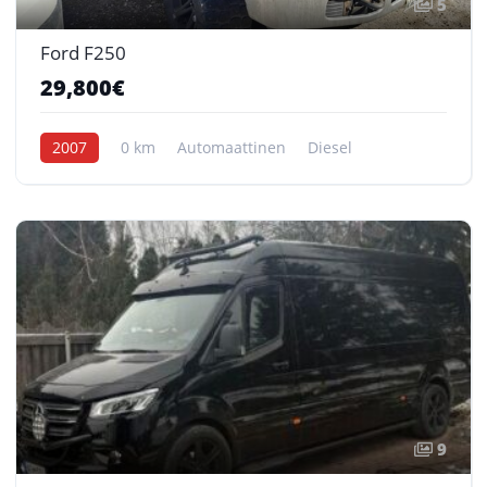
5
Ford F250
29,800€
2007
0 km
Automaattinen
Diesel
9