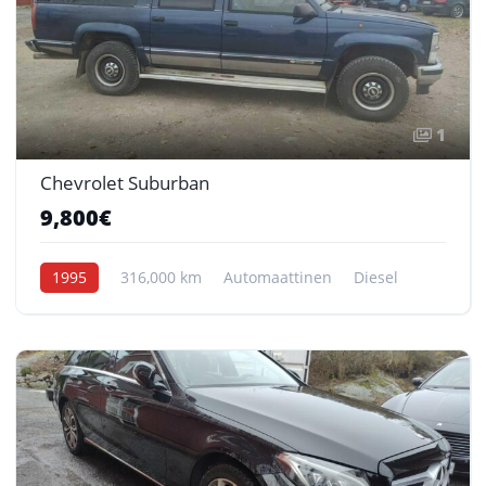
1
Chevrolet Suburban
9,800€
1995
316,000 km
Automaattinen
Diesel