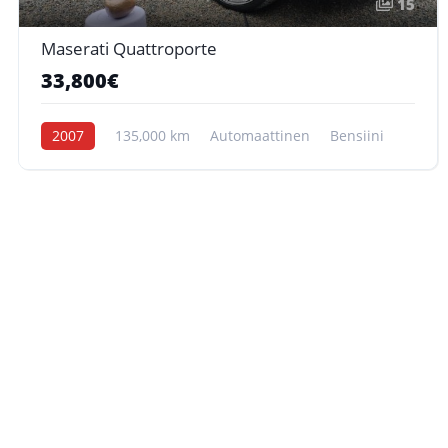
15
Maserati Quattroporte
33,800€
2007
135,000 km
Automaattinen
Bensiini