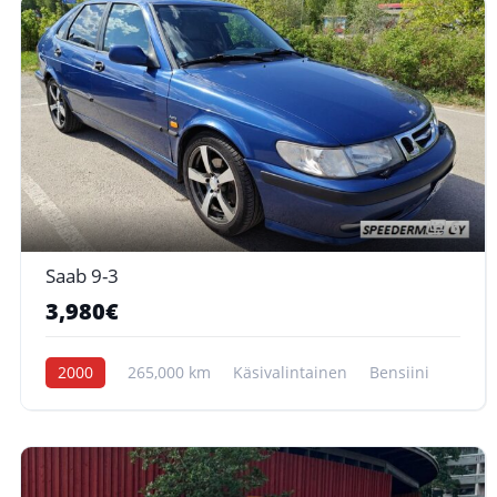
6
Saab 9-3
3,980€
2000
265,000 km
Käsivalintainen
Bensiini