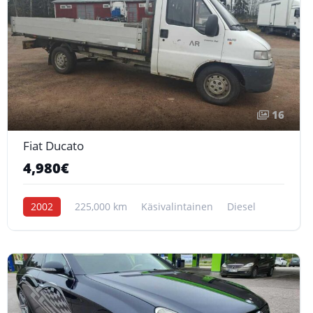
16
Fiat Ducato
4,980€
2002
225,000 km
Käsivalintainen
Diesel