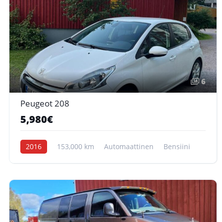
6
Peugeot 208
5,980€
2016
153,000 km
Automaattinen
Bensiini