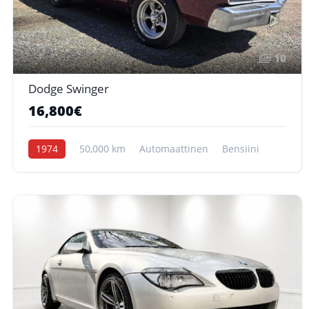
10
Dodge Swinger
16,800€
1974
50,000 km
Automaattinen
Bensiini