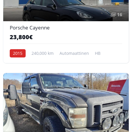
16
Porsche Cayenne
23,800€
2015
240,000 km
Automaattinen
HB