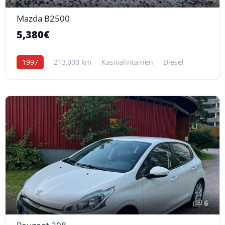
Mazda B2500
5,380€
1997
213,000 km
Käsivalintainen
Diesel
6