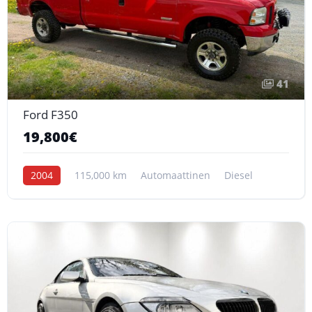
41
Ford F350
19,800€
2004
115,000 km
Automaattinen
Diesel