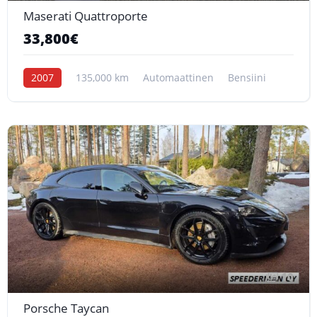
Maserati Quattroporte
33,800€
2007
135,000 km
Automaattinen
Bensiini
10
Porsche Taycan