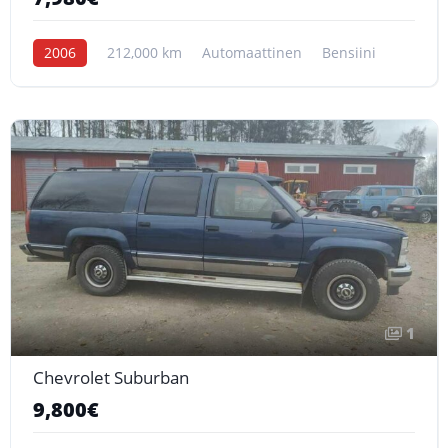
2006
212,000 km
Automaattinen
Bensiini
1
Chevrolet Suburban
9,800€