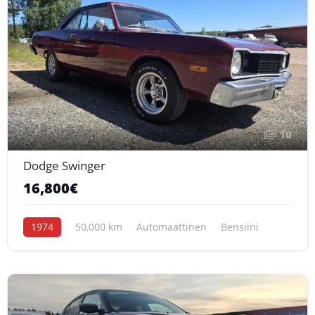
10
Dodge Swinger
16,800€
1974
50,000 km
Automaattinen
Bensiini