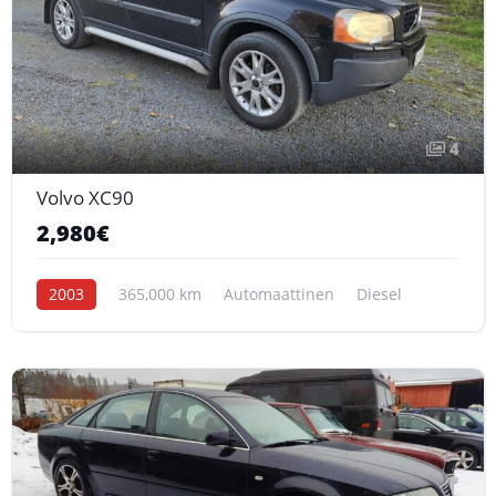
4
Volvo XC90
2,980€
2003
365,000 km
Automaattinen
Diesel