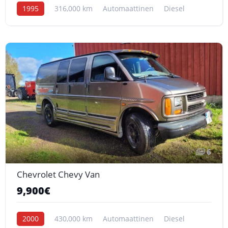
1995
316,000 km
Automaattinen
Diesel
6
Chevrolet Chevy Van
9,900€
2000
430,000 km
Automaattinen
Diesel