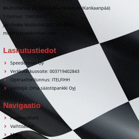
Multisillantie 24, 38910 Ala-Honkajoki (Kankaanpää)
Y-tunnus: 1940284-3
Jari-Pekka Multisilta, 050 369 0094
motor@speederman.com
Laskutustiedot
Speederman Oy
Verkkolaskuosoite: 003719402843
Operaattoritunnus: ITELFIHH
Välittäjä: Oma säästöpankki Oyj
Navigaatio
Perämoottorit
Vaihtoautot
Motot