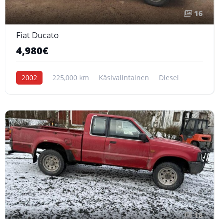
16
Fiat Ducato
4,980€
2002
225,000 km
Käsivalintainen
Diesel
18