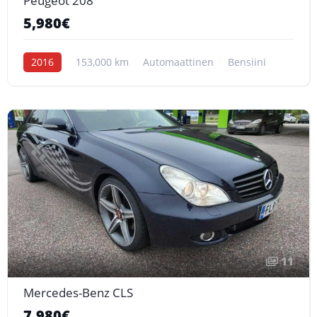
Peugeot 208
5,980€
2016
153,000 km
Automaattinen
Bensiini
11
Mercedes-Benz CLS
7,980€