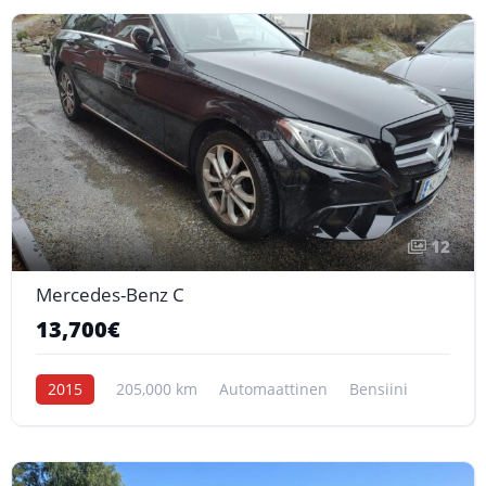
12
Mercedes-Benz C
13,700€
2015
205,000 km
Automaattinen
Bensiini