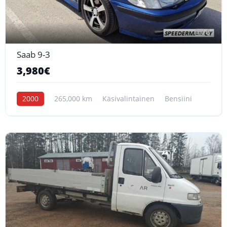
6
Saab 9-3
3,980€
2000
265,000 km
Käsivalintainen
Bensiini