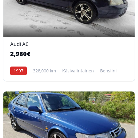
6
Audi A6
2,980€
1997
328,000 km
Käsivalintainen
Bensiini