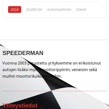
2024
20,000 km
Automaattinen
Diesel
SPEEDERMAN
Vuonna 2003 perustettu yrityksemme on erikoistunut
autojen lisäksi myös moottoripyöriin, veneisiin sekä
muihin moottorikulkuneuvoihin.
Yhteystiedot