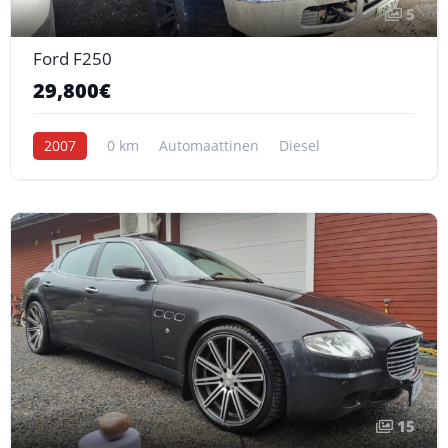
5
Ford F250
29,800€
2007
0 km
Automaattinen
Diesel
15