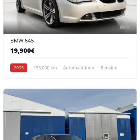
8
BMW 645
19,900€
2005
155,000 km
Automaattinen
Bensiini