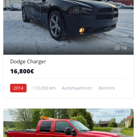
10
Dodge Charger
16,800€
2014
172,000 km
Automaattinen
Bensiini