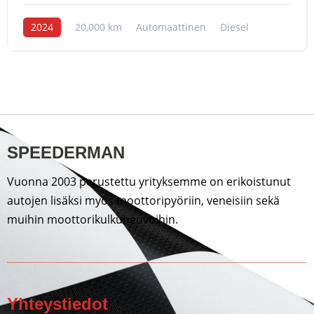
2024
20,000 km
Automaattinen
Diesel
SPEEDERMAN
Vuonna 2003 perustettu yrityksemme on erikoistunut
autojen lisäksi myös moottoripyöriin, veneisiin sekä
muihin moottorikulkuneuvoihin.
Yhteystiedot