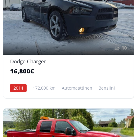
10
Dodge Charger
16,800€
2014
172,000 km
Automaattinen
Bensiini