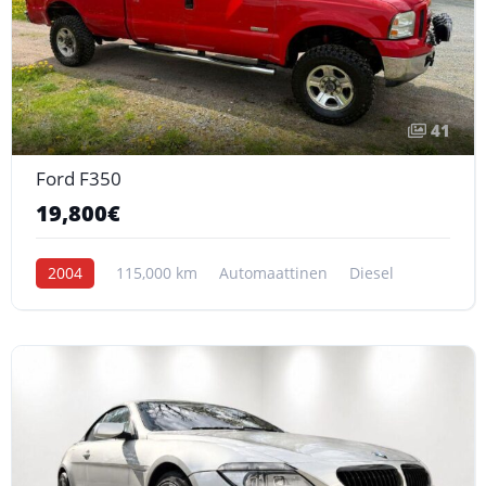
41
Ford F350
19,800€
2004
115,000 km
Automaattinen
Diesel