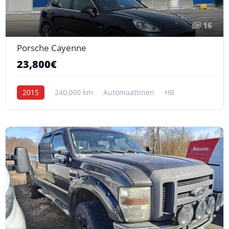
16
Porsche Cayenne
23,800€
2015
240,000 km
Automaattinen
HB