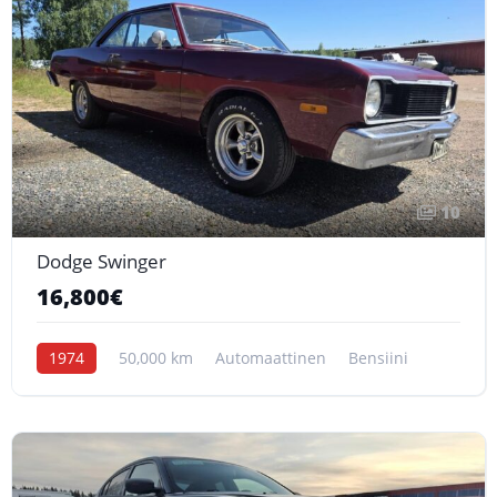
10
Dodge Swinger
16,800€
1974
50,000 km
Automaattinen
Bensiini