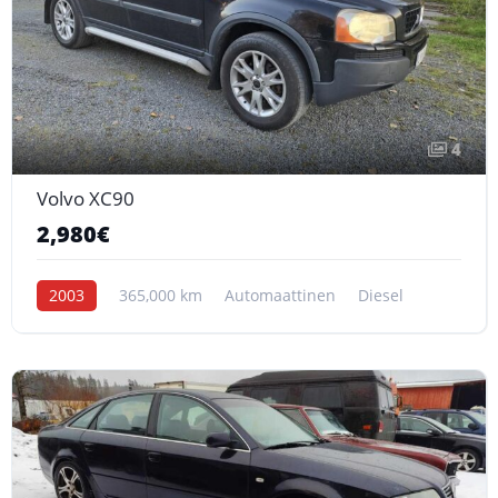
4
Volvo XC90
2,980€
2003
365,000 km
Automaattinen
Diesel