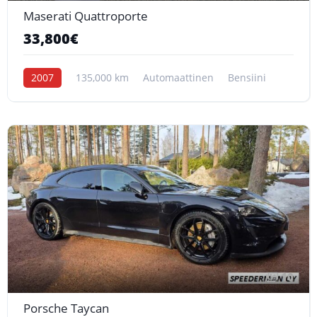
Maserati Quattroporte
33,800€
2007
135,000 km
Automaattinen
Bensiini
10
Porsche Taycan