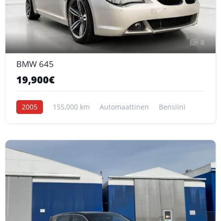
8
BMW 645
19,900€
2005
155,000 km
Automaattinen
Bensiini