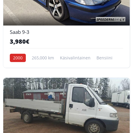
6
Saab 9-3
3,980€
2000
265,000 km
Käsivalintainen
Bensiini