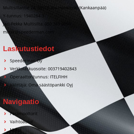
Multisillantie 24, 38910 Ala-Honkajoki (Kankaanpää)
Y-tunnus: 1940284-3
Jari-Pekka Multisilta, 050 369 0094
motor@speederman.com
Laskutustiedot
Speederman Oy
Verkkolaskuosoite: 003719402843
Operaattoritunnus: ITELFIHH
Välittäjä: Oma säästöpankki Oyj
Navigaatio
Perämoottorit
Vaihtoautot
Motot