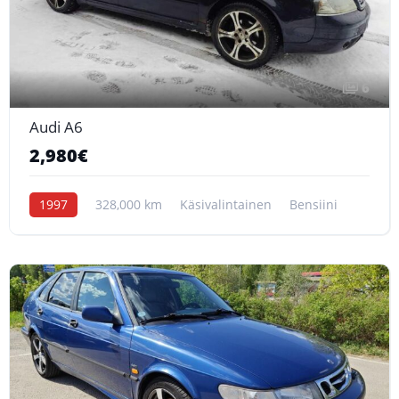
6
Audi A6
2,980€
1997
328,000 km
Käsivalintainen
Bensiini