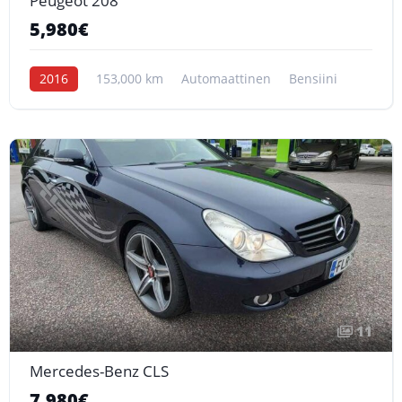
Peugeot 208
5,980€
2016
153,000 km
Automaattinen
Bensiini
11
Mercedes-Benz CLS
7,980€