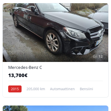
12
Mercedes-Benz C
13,700€
2015
205,000 km
Automaattinen
Bensiini