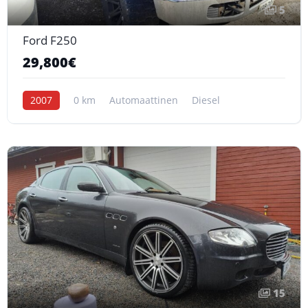
5
Ford F250
29,800€
2007
0 km
Automaattinen
Diesel
15