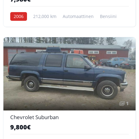
2006
212,000 km
Automaattinen
Bensiini
1
Chevrolet Suburban
9,800€