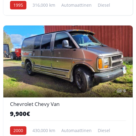
1995
316,000 km
Automaattinen
Diesel
6
Chevrolet Chevy Van
9,900€
2000
430,000 km
Automaattinen
Diesel