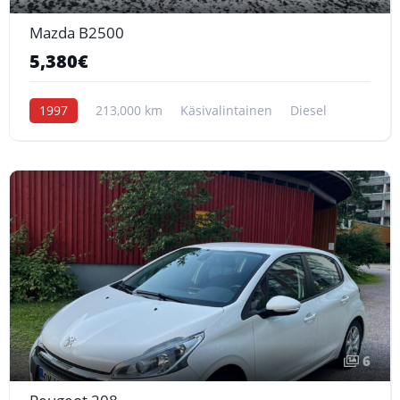
Mazda B2500
5,380€
1997
213,000 km
Käsivalintainen
Diesel
6