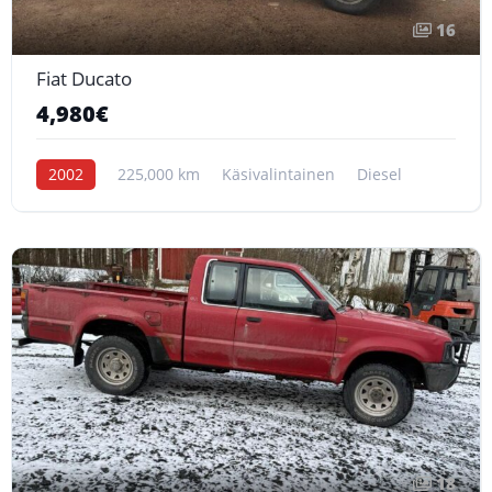
16
Fiat Ducato
4,980€
2002
225,000 km
Käsivalintainen
Diesel
18