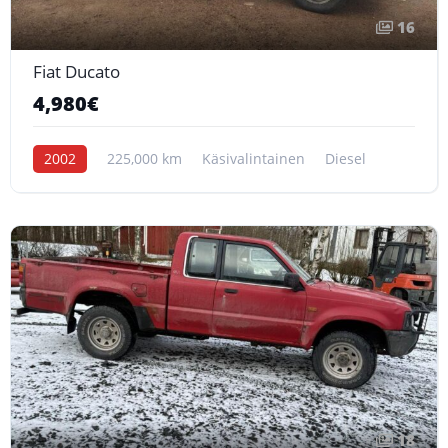
16
Fiat Ducato
4,980€
2002
225,000 km
Käsivalintainen
Diesel
18