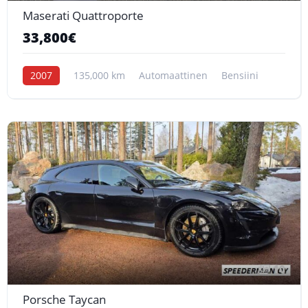
Maserati Quattroporte
33,800€
2007
135,000 km
Automaattinen
Bensiini
10
Porsche Taycan