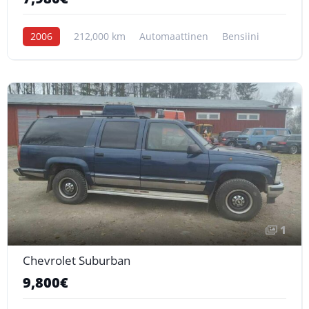
2006
212,000 km
Automaattinen
Bensiini
1
Chevrolet Suburban
9,800€