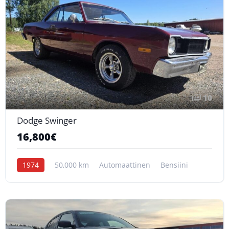
10
Dodge Swinger
16,800€
1974
50,000 km
Automaattinen
Bensiini