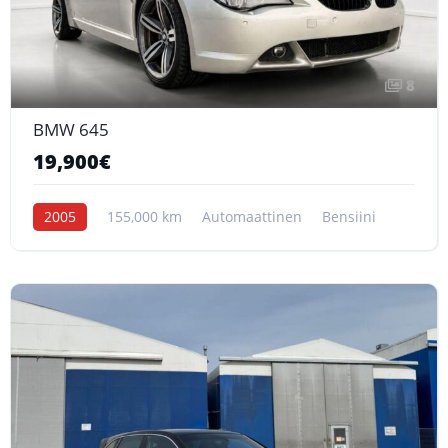
8
BMW 645
19,900€
2005
155,000 km
Automaattinen
Bensiini