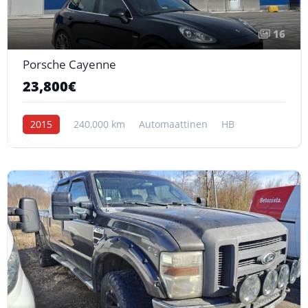
16
Porsche Cayenne
23,800€
2015
240,000 km
Automaattinen
HB