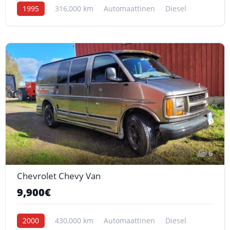
1995
316,000 km
Automaattinen
Diesel
6
Chevrolet Chevy Van
9,900€
2000
430,000 km
Automaattinen
Diesel