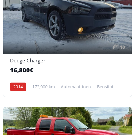
10
Dodge Charger
16,800€
2014
172,000 km
Automaattinen
Bensiini