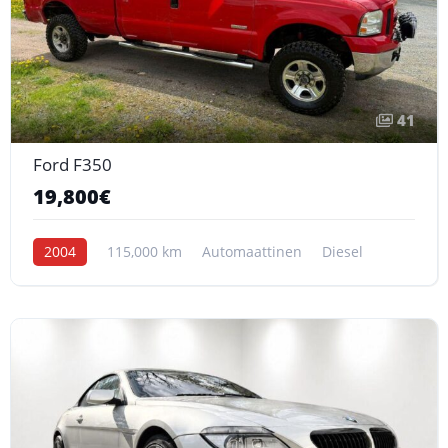
41
Ford F350
19,800€
2004
115,000 km
Automaattinen
Diesel