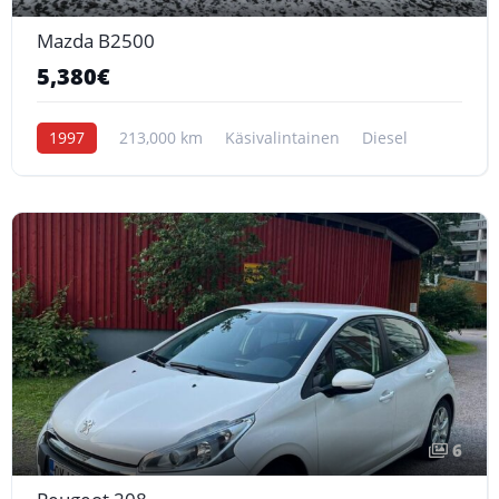
Mazda B2500
5,380€
1997
213,000 km
Käsivalintainen
Diesel
6