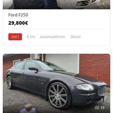
5
Ford F250
29,800€
2007
0 km
Automaattinen
Diesel
15