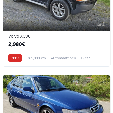
4
Volvo XC90
2,980€
2003
365,000 km
Automaattinen
Diesel