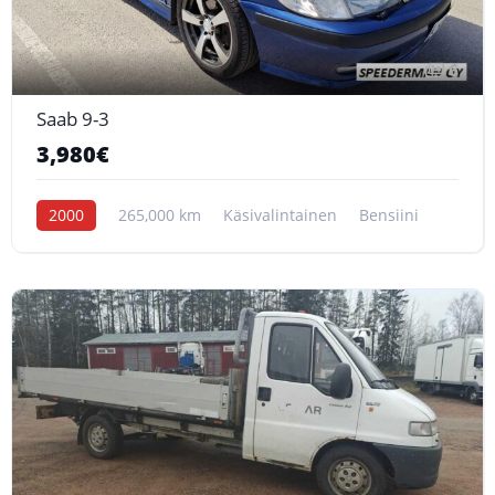
6
Saab 9-3
3,980€
2000
265,000 km
Käsivalintainen
Bensiini