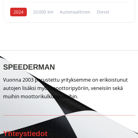
2024
20,000 km
Automaattinen
Diesel
SPEEDERMAN
Vuonna 2003 perustettu yrityksemme on erikoistunut
autojen lisäksi myös moottoripyöriin, veneisiin sekä
muihin moottorikulkuneuvoihin.
Yhteystiedot