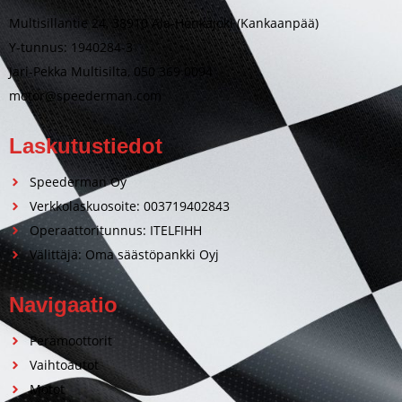
Multisillantie 24, 38910 Ala-Honkajoki (Kankaanpää)
Y-tunnus: 1940284-3
Jari-Pekka Multisilta, 050 369 0094
motor@speederman.com
Laskutustiedot
Speederman Oy
Verkkolaskuosoite: 003719402843
Operaattoritunnus: ITELFIHH
Välittäjä: Oma säästöpankki Oyj
Navigaatio
Perämoottorit
Vaihtoautot
Motot