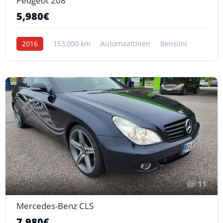
Peugeot 208
5,980€
2016
153,000 km
Automaattinen
Bensiini
11
Mercedes-Benz CLS
7,980€