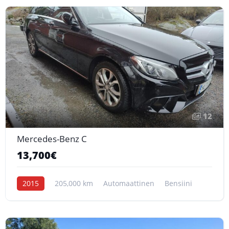
12
Mercedes-Benz C
13,700€
2015
205,000 km
Automaattinen
Bensiini