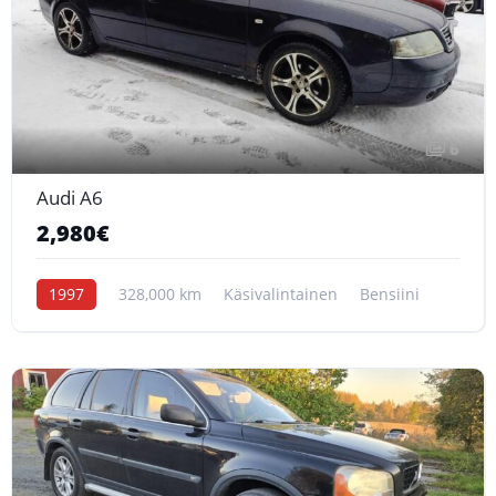
6
Audi A6
2,980€
1997
328,000 km
Käsivalintainen
Bensiini