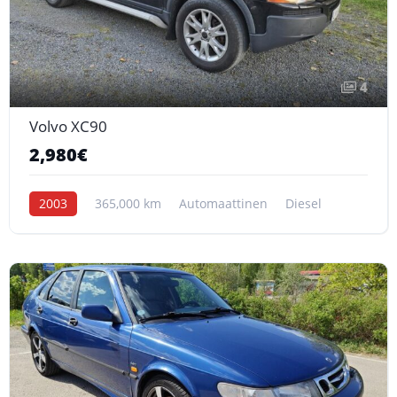
4
Volvo XC90
2,980€
2003
365,000 km
Automaattinen
Diesel