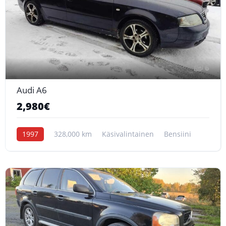
6
Audi A6
2,980€
1997
328,000 km
Käsivalintainen
Bensiini