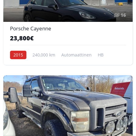
16
Porsche Cayenne
23,800€
2015
240,000 km
Automaattinen
HB