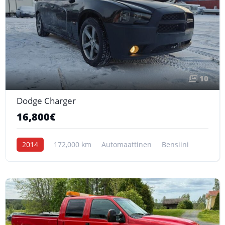
10
Dodge Charger
16,800€
2014
172,000 km
Automaattinen
Bensiini