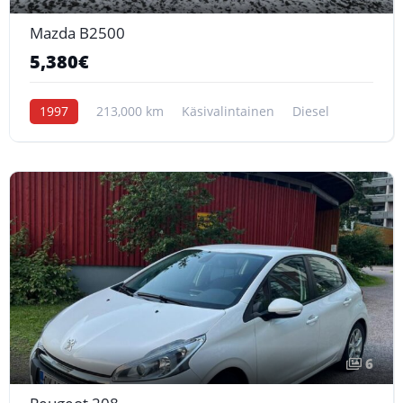
Mazda B2500
5,380€
1997
213,000 km
Käsivalintainen
Diesel
6