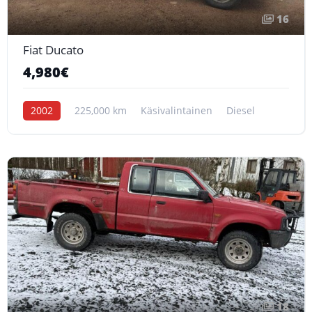
16
Fiat Ducato
4,980€
2002
225,000 km
Käsivalintainen
Diesel
18