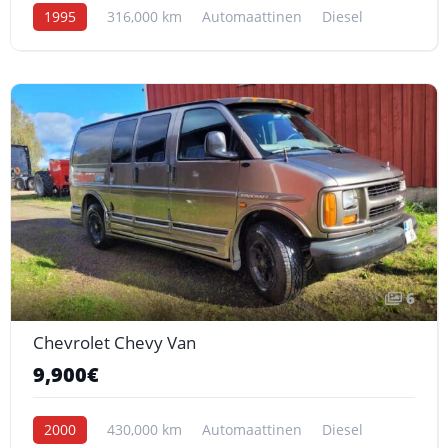
1995
316,000 km
Automaattinen
Diesel
6
Chevrolet Chevy Van
9,900€
2000
430,000 km
Automaattinen
Diesel