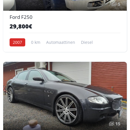
5
Ford F250
29,800€
2007
0 km
Automaattinen
Diesel
15