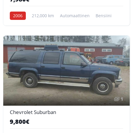
2006
212,000 km
Automaattinen
Bensiini
1
Chevrolet Suburban
9,800€