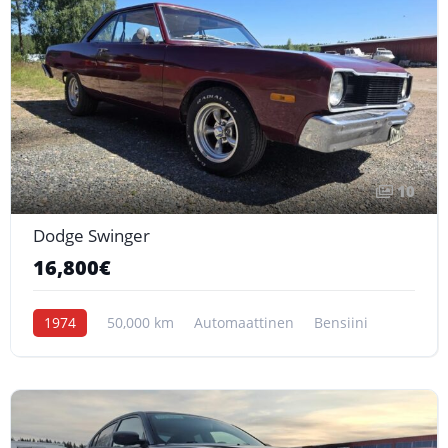
10
Dodge Swinger
16,800€
1974
50,000 km
Automaattinen
Bensiini