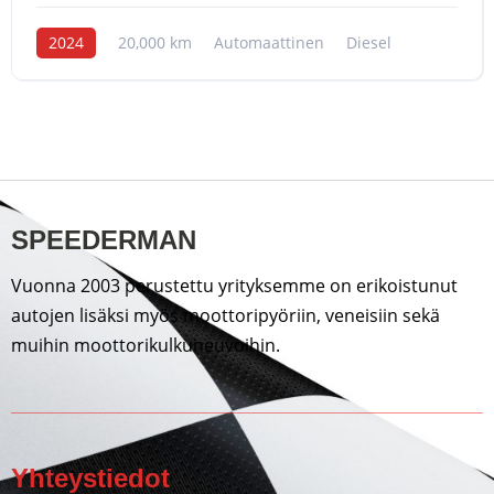
2024
20,000 km
Automaattinen
Diesel
SPEEDERMAN
Vuonna 2003 perustettu yrityksemme on erikoistunut
autojen lisäksi myös moottoripyöriin, veneisiin sekä
muihin moottorikulkuneuvoihin.
Yhteystiedot