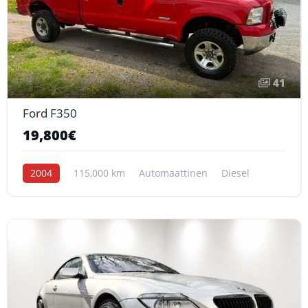
41
Ford F350
19,800€
2004
115,000 km
Automaattinen
Diesel