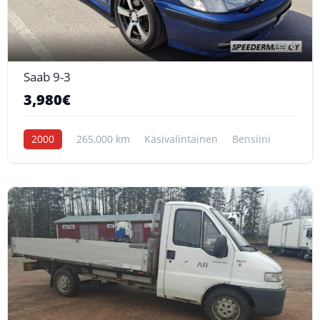
6
Saab 9-3
3,980€
2000
265,000 km
Käsivalintainen
Bensiini