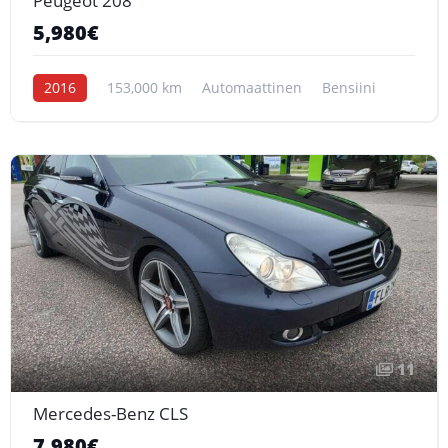
Peugeot 208
5,980€
2016
153,000 km
Automaattinen
Bensiini
11
Mercedes-Benz CLS
7,980€