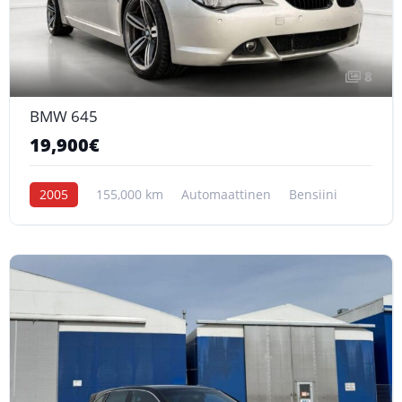
8
BMW 645
19,900€
2005
155,000 km
Automaattinen
Bensiini