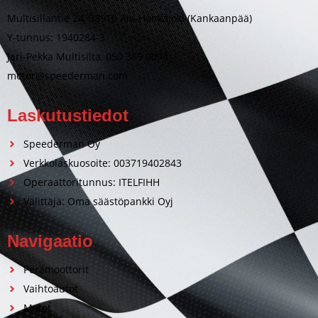
Multisillantie 24, 38910 Ala-Honkajoki (Kankaanpää)
Y-tunnus: 1940284-3
Jari-Pekka Multisilta, 050 369 0094
motor@speederman.com
Laskutustiedot
Speederman Oy
Verkkolaskuosoite: 003719402843
Operaattoritunnus: ITELFIHH
Välittäjä: Oma säästöpankki Oyj
Navigaatio
Perämoottorit
Vaihtoautot
Motot