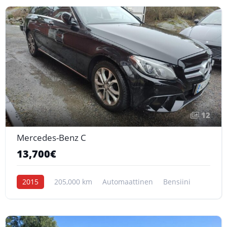
12
Mercedes-Benz C
13,700€
2015
205,000 km
Automaattinen
Bensiini