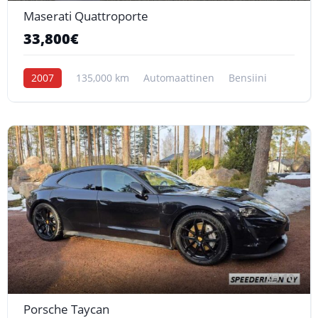
Maserati Quattroporte
33,800€
2007
135,000 km
Automaattinen
Bensiini
10
Porsche Taycan