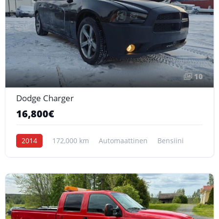
10
Dodge Charger
16,800€
2014
172,000 km
Automaattinen
Bensiini