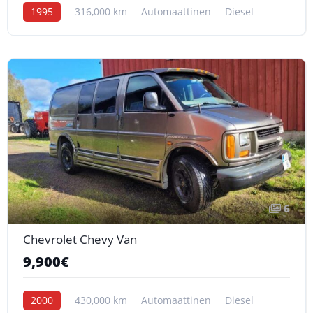
1995
316,000 km
Automaattinen
Diesel
6
Chevrolet Chevy Van
9,900€
2000
430,000 km
Automaattinen
Diesel