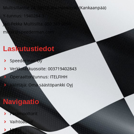
Multisillantie 24, 38910 Ala-Honkajoki (Kankaanpää)
Y-tunnus: 1940284-3
Jari-Pekka Multisilta, 050 369 0094
motor@speederman.com
Laskutustiedot
Speederman Oy
Verkkolaskuosoite: 003719402843
Operaattoritunnus: ITELFIHH
Välittäjä: Oma säästöpankki Oyj
Navigaatio
Perämoottorit
Vaihtoautot
Motot