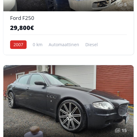
5
Ford F250
29,800€
2007
0 km
Automaattinen
Diesel
15