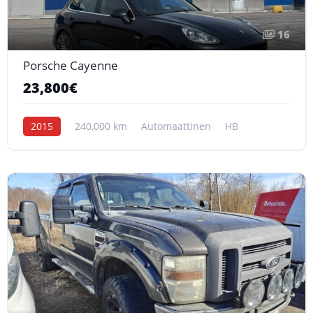
16
Porsche Cayenne
23,800€
2015
240,000 km
Automaattinen
HB