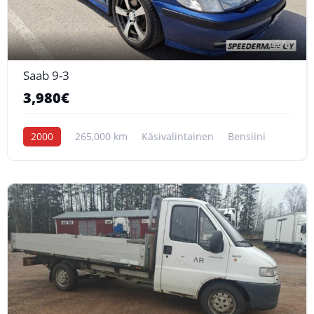
6
Saab 9-3
3,980€
2000
265,000 km
Käsivalintainen
Bensiini