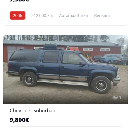
2006
212,000 km
Automaattinen
Bensiini
1
Chevrolet Suburban
9,800€