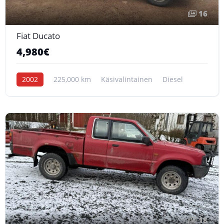
16
Fiat Ducato
4,980€
2002
225,000 km
Käsivalintainen
Diesel
18