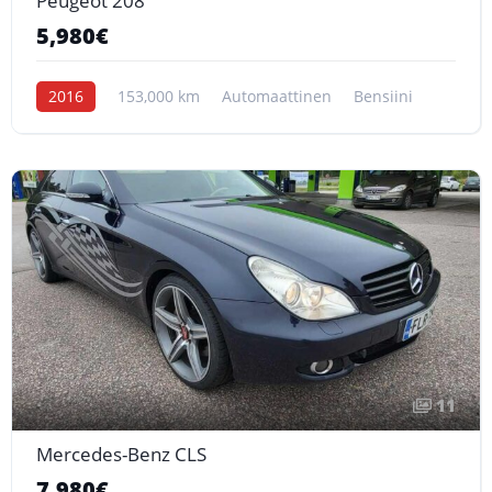
Peugeot 208
5,980€
2016
153,000 km
Automaattinen
Bensiini
11
Mercedes-Benz CLS
7,980€