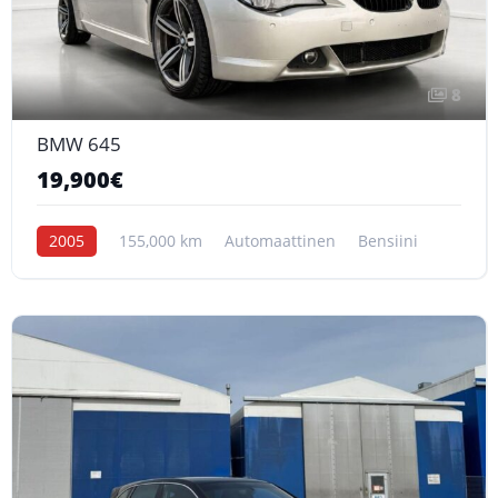
8
BMW 645
19,900€
2005
155,000 km
Automaattinen
Bensiini