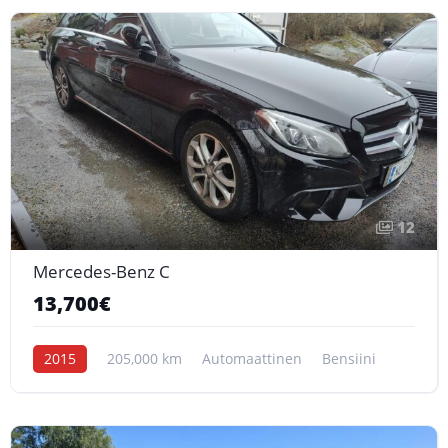
12
Mercedes-Benz C
13,700€
2015
205,000 km
Automaattinen
Bensiini