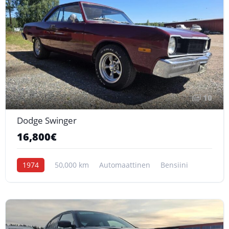
10
Dodge Swinger
16,800€
1974
50,000 km
Automaattinen
Bensiini