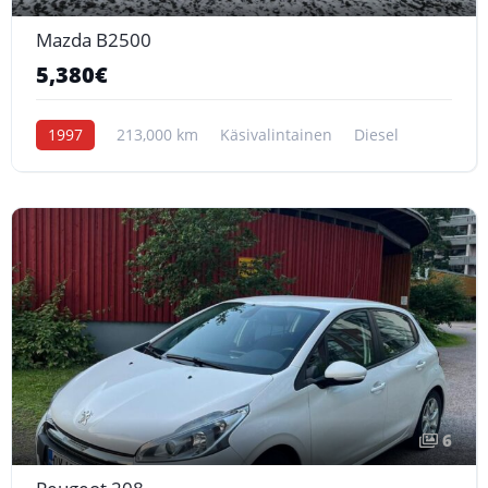
Mazda B2500
5,380€
1997
213,000 km
Käsivalintainen
Diesel
6