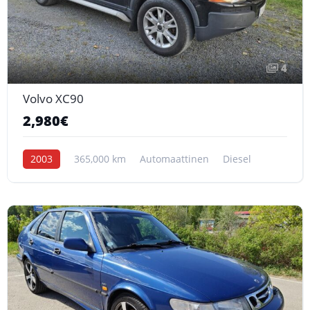
4
Volvo XC90
2,980€
2003
365,000 km
Automaattinen
Diesel