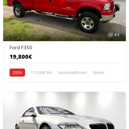
41
Ford F350
19,800€
2004
115,000 km
Automaattinen
Diesel