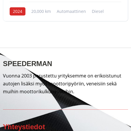
2024
20,000 km
Automaattinen
Diesel
SPEEDERMAN
Vuonna 2003 perustettu yrityksemme on erikoistunut
autojen lisäksi myös moottoripyöriin, veneisiin sekä
muihin moottorikulkuneuvoihin.
Yhteystiedot