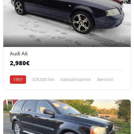
6
Audi A6
2,980€
1997
328,000 km
Käsivalintainen
Bensiini