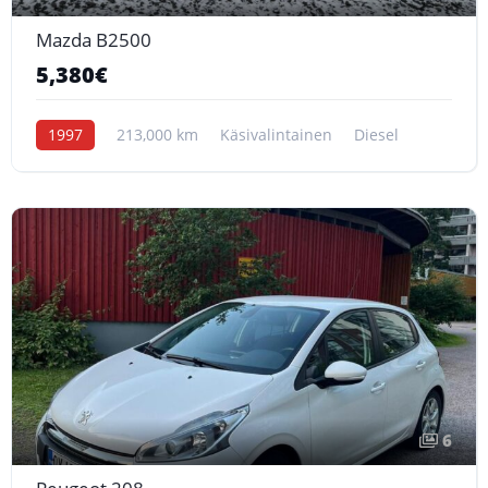
Mazda B2500
5,380€
1997
213,000 km
Käsivalintainen
Diesel
6