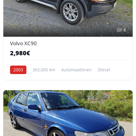
4
Volvo XC90
2,980€
2003
365,000 km
Automaattinen
Diesel