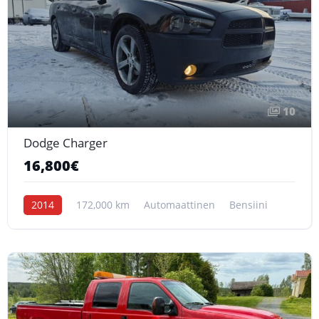
10
Dodge Charger
16,800€
2014
172,000 km
Automaattinen
Bensiini