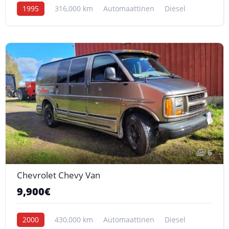
1995
316,000 km
Automaattinen
Diesel
6
Chevrolet Chevy Van
9,900€
2000
430,000 km
Automaattinen
Diesel