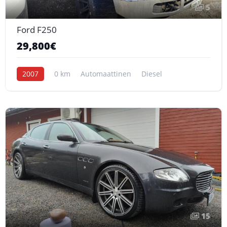
5
Ford F250
29,800€
2007
0 km
Automaattinen
Diesel
15