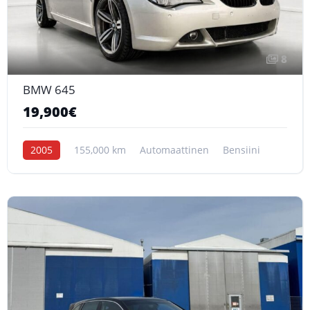
8
BMW 645
19,900€
2005
155,000 km
Automaattinen
Bensiini