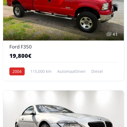
41
Ford F350
19,800€
2004
115,000 km
Automaattinen
Diesel