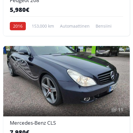
Peugeot 208
5,980€
2016
153,000 km
Automaattinen
Bensiini
11
Mercedes-Benz CLS
7,980€