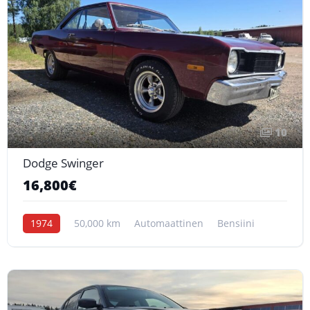
10
Dodge Swinger
16,800€
1974
50,000 km
Automaattinen
Bensiini