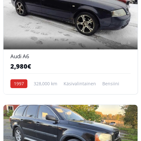
6
Audi A6
2,980€
1997
328,000 km
Käsivalintainen
Bensiini