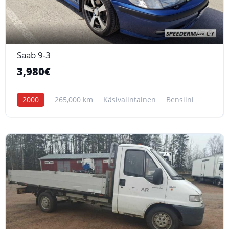
6
Saab 9-3
3,980€
2000
265,000 km
Käsivalintainen
Bensiini