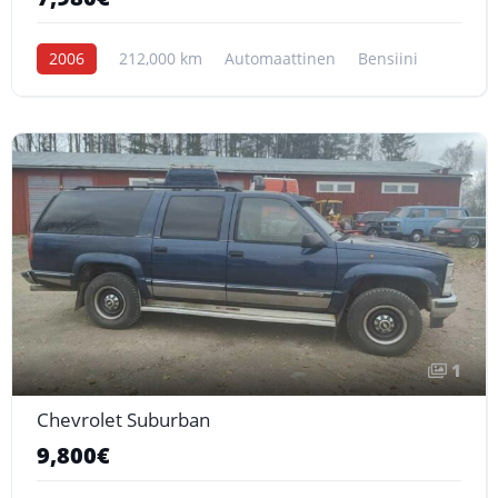
2006
212,000 km
Automaattinen
Bensiini
1
Chevrolet Suburban
9,800€