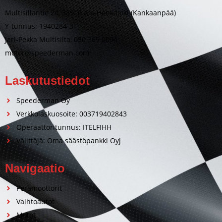
Multisillantie 24, 38910 Ala-Honkajoki (Kankaanpää)
Y-tunnus: 1940284-3
Jari-Pekka Multisilta, 050 369 0094
motor@speederman.com
Laskutustiedot
Speederman Oy
Verkkolaskuosoite: 003719402843
Operaattoritunnus: ITELFIHH
Välittäjä: Oma säästöpankki Oyj
Navigaatio
Perämoottorit
Vaihtoautot
Motot