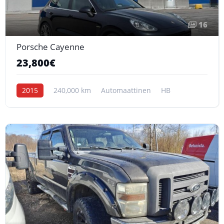
16
Porsche Cayenne
23,800€
2015
240,000 km
Automaattinen
HB