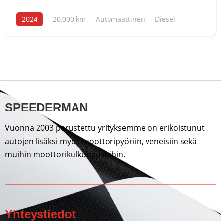
2024
20,000 km
Automaattinen
Diesel
SPEEDERMAN
Vuonna 2003 perustettu yrityksemme on erikoistunut
autojen lisäksi myös moottoripyöriin, veneisiin sekä
muihin moottorikulkuneuvoihin.
Yhteystiedot