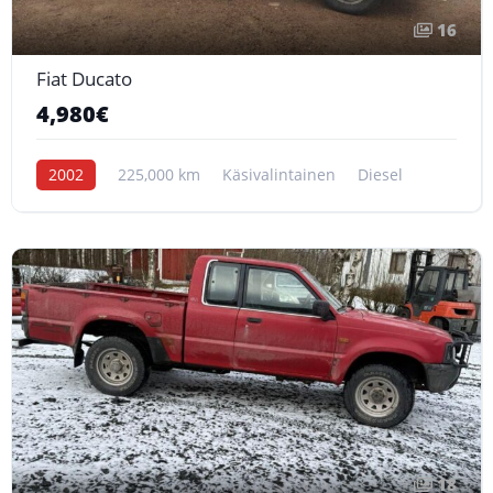
16
Fiat Ducato
4,980€
2002
225,000 km
Käsivalintainen
Diesel
18