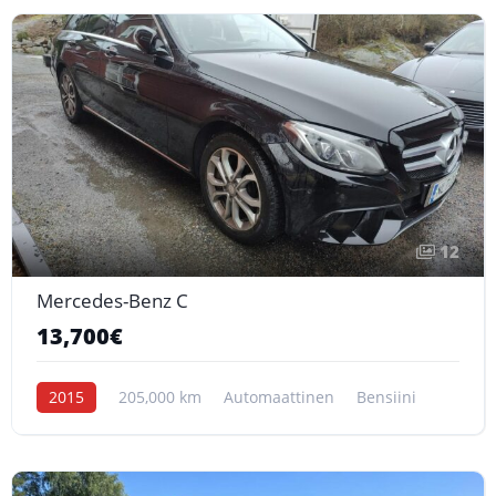
12
Mercedes-Benz C
13,700€
2015
205,000 km
Automaattinen
Bensiini