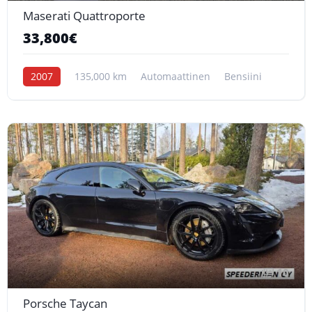
Maserati Quattroporte
33,800€
2007
135,000 km
Automaattinen
Bensiini
10
Porsche Taycan