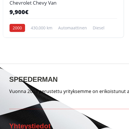
Chevrolet Chevy Van
9,900€
2000
430,000 km
Automaattinen
Diesel
SPEEDERMAN
Vuonna 2003 perustettu yrityksemme on erikoistunut au
Yhteystiedot