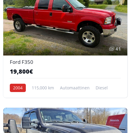
41
Ford F350
19,800€
2004
115,000 km
Automaattinen
Diesel