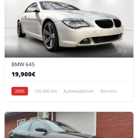
8
BMW 645
19,900€
2005
155,000 km
Automaattinen
Bensiini