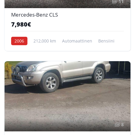
11
Mercedes-Benz CLS
7,980€
2006
212,000 km
Automaattinen
Bensiini
8