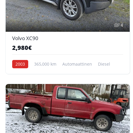
4
Volvo XC90
2,980€
2003
365,000 km
Automaattinen
Diesel