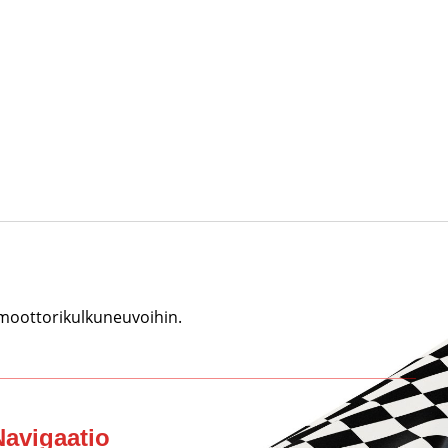
 moottorikulkuneuvoihin.
Navigaatio