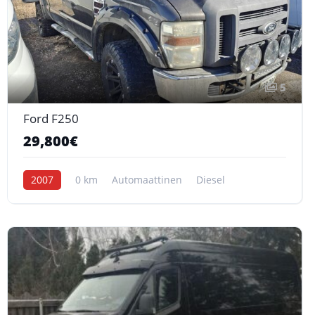
5
Ford F250
29,800€
2007
0 km
Automaattinen
Diesel