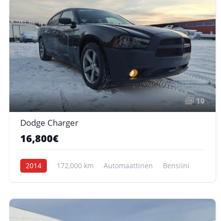
10
Dodge Charger
16,800€
2014
172,000 km
Automaattinen
Bensiini