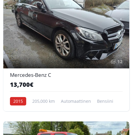
12
Mercedes-Benz C
13,700€
2015
205,000 km
Automaattinen
Bensiini