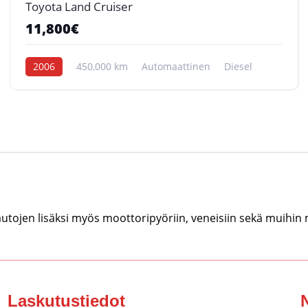
Toyota Land Cruiser
11,800€
2006
450,000 km
Automaattinen
Diesel
tojen lisäksi myös moottoripyöriin, veneisiin sekä muihin
Laskutustiedot