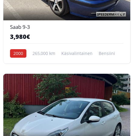
6
Saab 9-3
3,980€
2000
265,000 km
Käsivalintainen
Bensiini