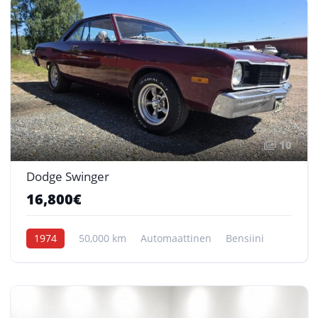
10
Dodge Swinger
16,800€
1974
50,000 km
Automaattinen
Bensiini