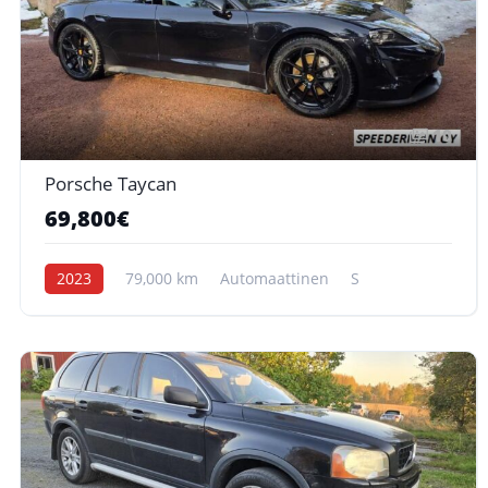
10
Porsche Taycan
69,800€
2023
79,000 km
Automaattinen
S