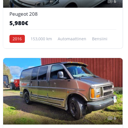
6
Peugeot 208
5,980€
2016
153,000 km
Automaattinen
Bensiini
6