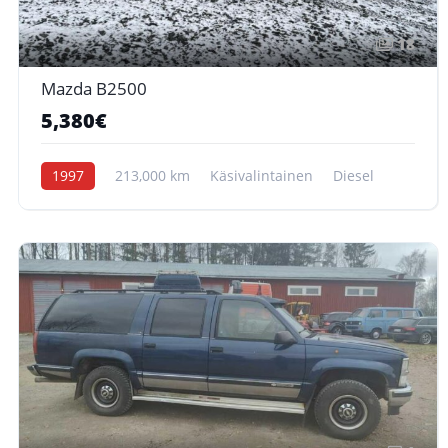
18
Mazda B2500
5,380€
1997
213,000 km
Käsivalintainen
Diesel