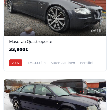
15
Maserati Quattroporte
33,800€
2007
135,000 km
Automaattinen
Bensiini