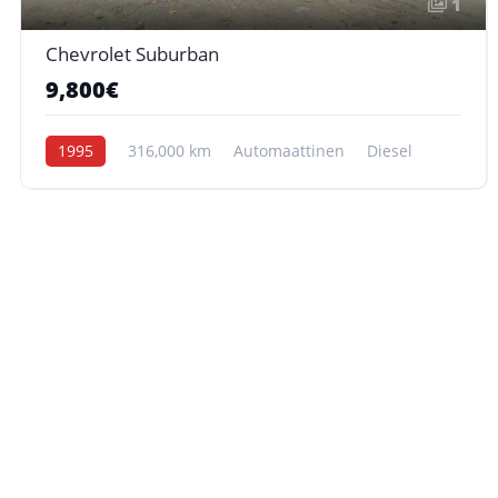
1
Chevrolet Suburban
9,800€
1995
316,000 km
Automaattinen
Diesel