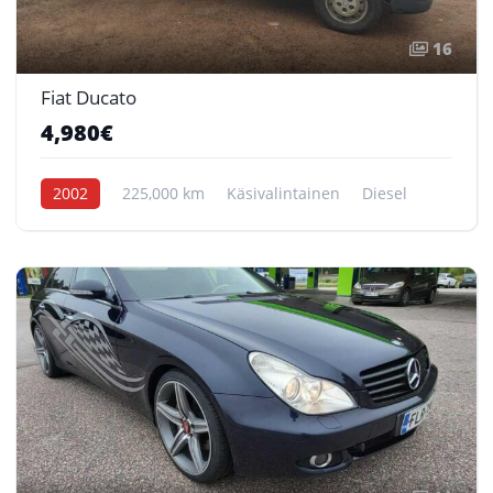
16
Fiat Ducato
4,980€
2002
225,000 km
Käsivalintainen
Diesel