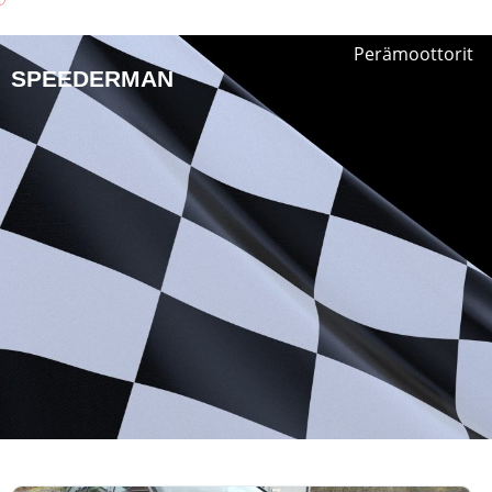
Perämoottorit
SPEEDERMAN