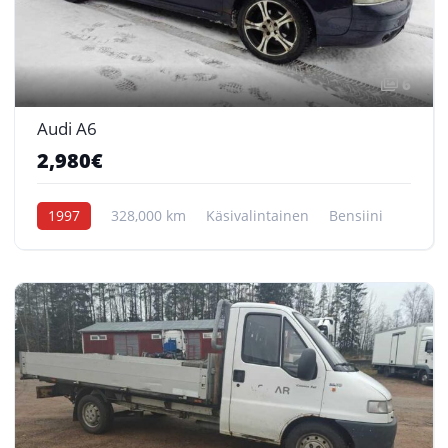
6
Audi A6
2,980€
1997
328,000 km
Käsivalintainen
Bensiini