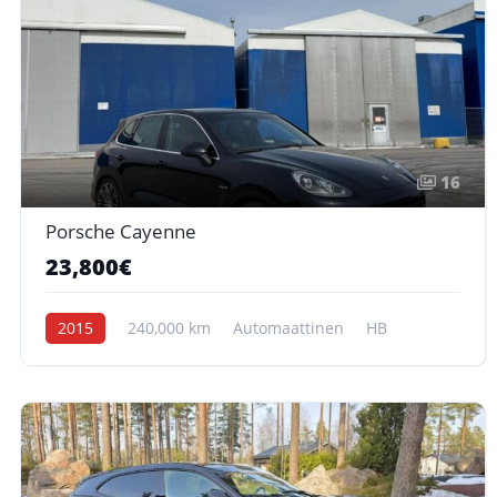
16
Porsche Cayenne
23,800€
2015
240,000 km
Automaattinen
HB