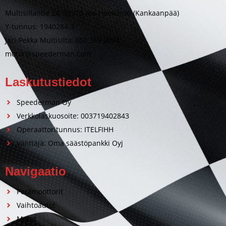
Multisillantie 24, 38910 Ala-Honkajoki (Kankaanpää)
Y-tunnus: 1940284-3
Jari-Pekka Multisilta, 050 369 0094
motor@speederman.com
Laskutustiedot
Speederman Oy
Verkkolaskuosoite: 003719402843
Operaattoritunnus: ITELFIHH
Välittäjä: Oma säästöpankki Oyj
Navigaatio
Perämoottorit
Vaihtoautot
Motot