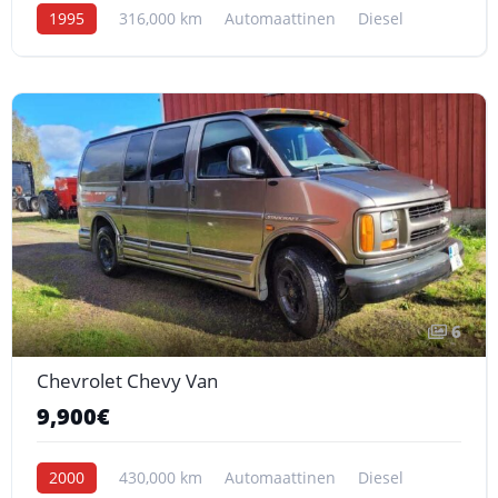
1995
316,000 km
Automaattinen
Diesel
6
Chevrolet Chevy Van
9,900€
2000
430,000 km
Automaattinen
Diesel