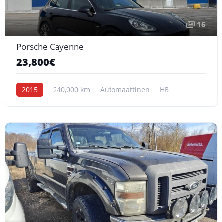
16
Porsche Cayenne
23,800€
2015
240,000 km
Automaattinen
HB