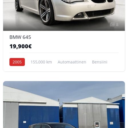
8
BMW 645
19,900€
2005
155,000 km
Automaattinen
Bensiini