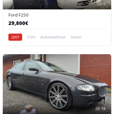
5
Ford F250
29,800€
2007
0 km
Automaattinen
Diesel
15