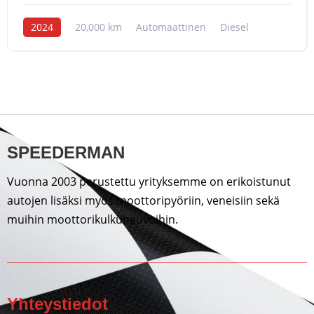
2024
20,000 km
Automaattinen
Diesel
SPEEDERMAN
Vuonna 2003 perustettu yrityksemme on erikoistunut
autojen lisäksi myös moottoripyöriin, veneisiin sekä
muihin moottorikulkuneuvoihin.
Yhteystiedot