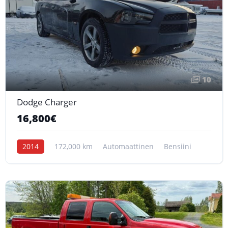
10
Dodge Charger
16,800€
2014
172,000 km
Automaattinen
Bensiini