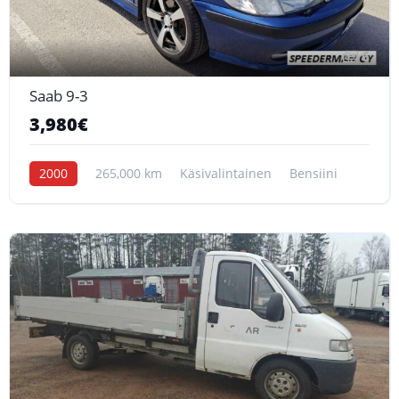
6
Saab 9-3
3,980€
2000
265,000 km
Käsivalintainen
Bensiini