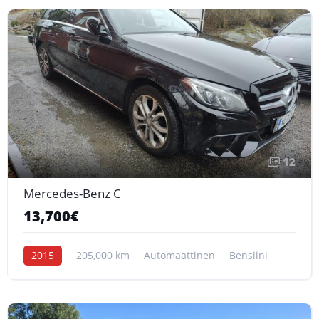
12
Mercedes-Benz C
13,700€
2015
205,000 km
Automaattinen
Bensiini