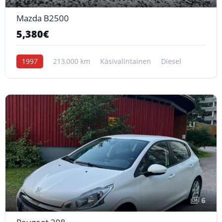
Mazda B2500
5,380€
1997
213,000 km
Käsivalintainen
Diesel
6