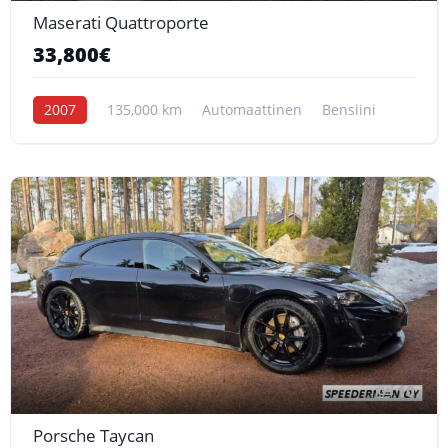
Maserati Quattroporte
33,800€
2007
135,000 km
Automaattinen
Bensiini
10
Porsche Taycan