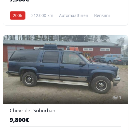
2006
212,000 km
Automaattinen
Bensiini
1
Chevrolet Suburban
9,800€