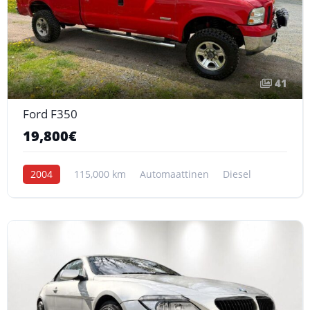
41
Ford F350
19,800€
2004
115,000 km
Automaattinen
Diesel