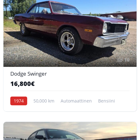
10
Dodge Swinger
16,800€
1974
50,000 km
Automaattinen
Bensiini