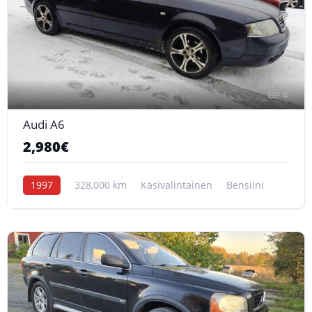
6
Audi A6
2,980€
1997
328,000 km
Käsivalintainen
Bensiini