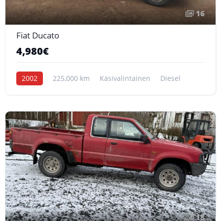
16
Fiat Ducato
4,980€
2002
225,000 km
Käsivalintainen
Diesel
18