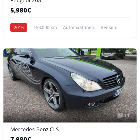
Peugeot 208
5,980€
2016
153,000 km
Automaattinen
Bensiini
11
Mercedes-Benz CLS
7,980€