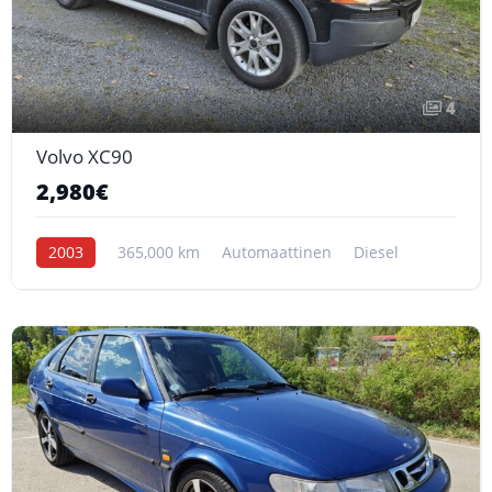
4
Volvo XC90
2,980€
2003
365,000 km
Automaattinen
Diesel