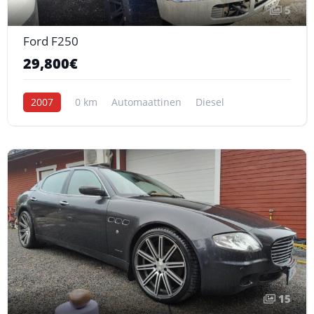
5
Ford F250
29,800€
2007
0 km
Automaattinen
Diesel
15