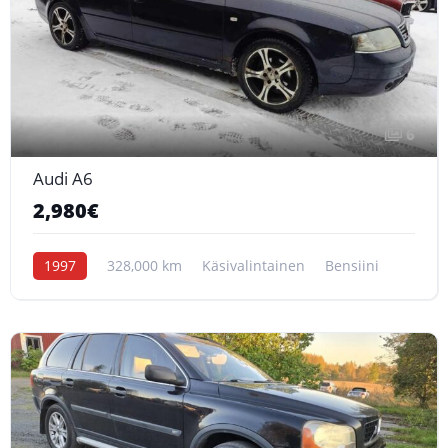
6
Audi A6
2,980€
1997
328,000 km
Käsivalintainen
Bensiini