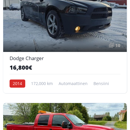
10
Dodge Charger
16,800€
2014
172,000 km
Automaattinen
Bensiini