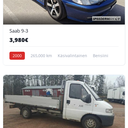
6
Saab 9-3
3,980€
2000
265,000 km
Käsivalintainen
Bensiini