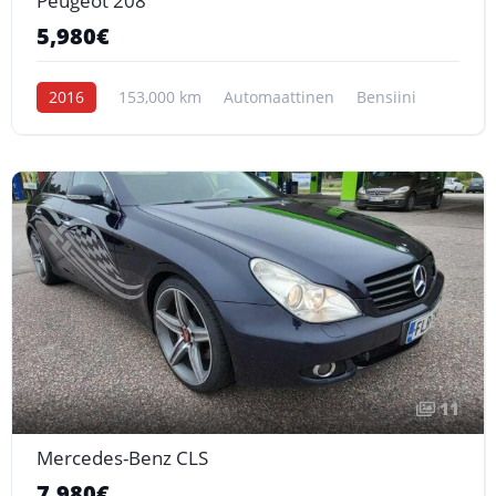
Peugeot 208
5,980€
2016
153,000 km
Automaattinen
Bensiini
11
Mercedes-Benz CLS
7,980€