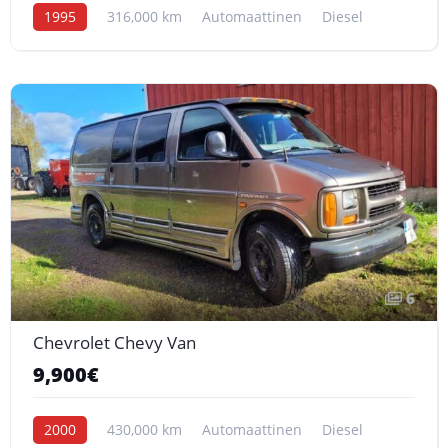
1995
316,000 km
Automaattinen
Diesel
6
Chevrolet Chevy Van
9,900€
2000
430,000 km
Automaattinen
Diesel