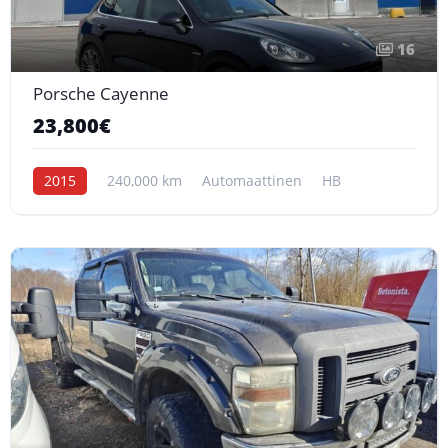
16
Porsche Cayenne
23,800€
2015
240,000 km
Automaattinen
HB