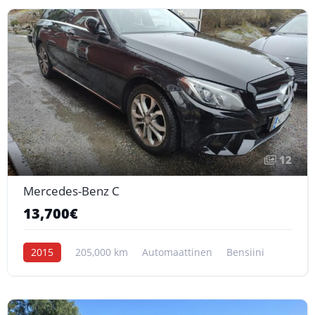
12
Mercedes-Benz C
13,700€
2015
205,000 km
Automaattinen
Bensiini