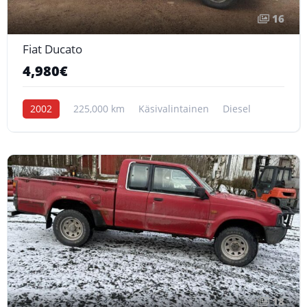
16
Fiat Ducato
4,980€
2002
225,000 km
Käsivalintainen
Diesel
18