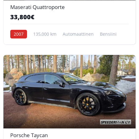
Maserati Quattroporte
33,800€
2007
135,000 km
Automaattinen
Bensiini
10
Porsche Taycan