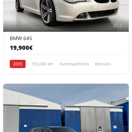
8
BMW 645
19,900€
2005
155,000 km
Automaattinen
Bensiini