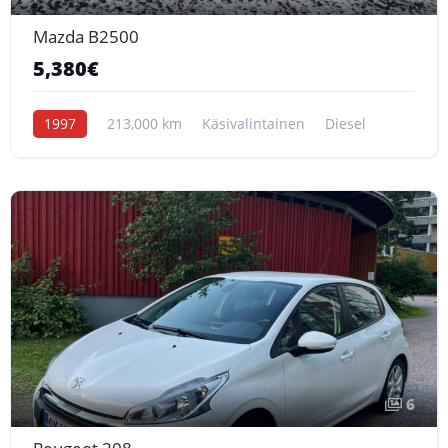
Mazda B2500
5,380€
1997
213,000 km
Käsivalintainen
Diesel
6