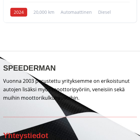
2024
20,000 km
Automaattinen
Diesel
SPEEDERMAN
Vuonna 2003 perustettu yrityksemme on erikoistunut
autojen lisäksi myös moottoripyöriin, veneisiin sekä
muihin moottorikulkuneuvoihin.
Yhteystiedot