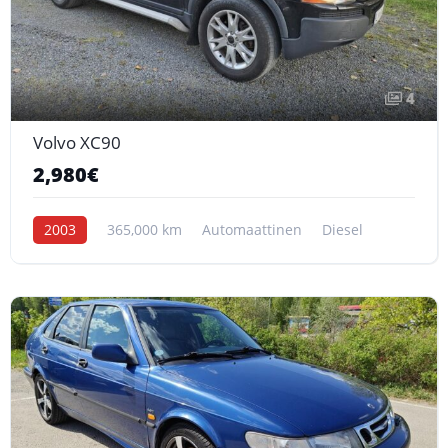
4
Volvo XC90
2,980€
2003
365,000 km
Automaattinen
Diesel