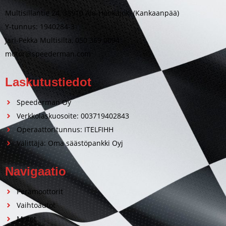
Multisillantie 24, 38910 Ala-Honkajoki (Kankaanpää)
Y-tunnus: 1940284-3
Jari-Pekka Multisilta, 050 369 0094
motor@speederman.com
Laskutustiedot
Speederman Oy
Verkkolaskuosoite: 003719402843
Operaattoritunnus: ITELFIHH
Välittäjä: Oma säästöpankki Oyj
Navigaatio
Perämoottorit
Vaihtoautot
Motot