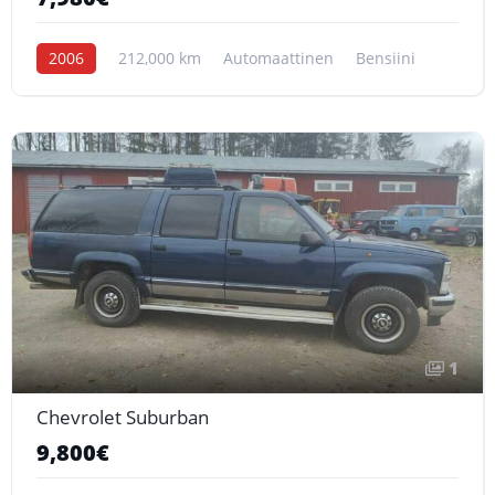
2006
212,000 km
Automaattinen
Bensiini
1
Chevrolet Suburban
9,800€