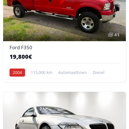
41
Ford F350
19,800€
2004
115,000 km
Automaattinen
Diesel