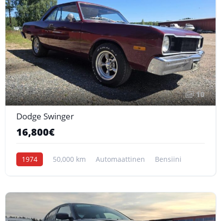
10
Dodge Swinger
16,800€
1974
50,000 km
Automaattinen
Bensiini