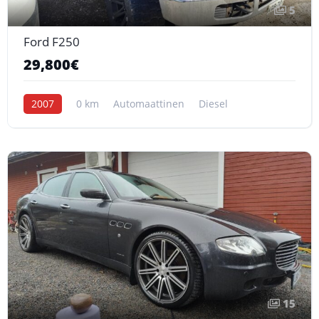
5
Ford F250
29,800€
2007
0 km
Automaattinen
Diesel
15