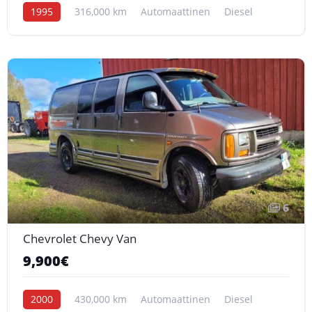
1995
316,000 km
Automaattinen
Diesel
6
Chevrolet Chevy Van
9,900€
2000
430,000 km
Automaattinen
Diesel