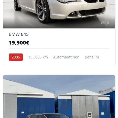
8
BMW 645
19,900€
2005
155,000 km
Automaattinen
Bensiini