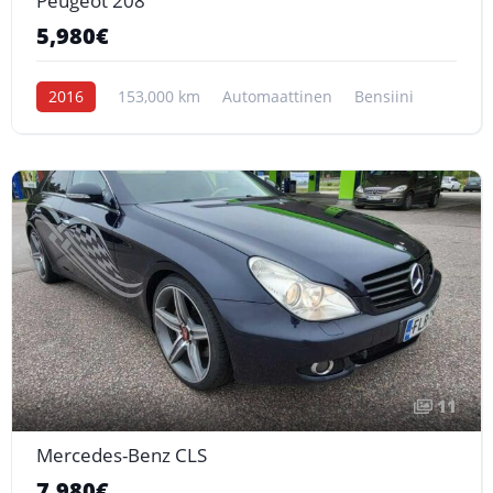
Peugeot 208
5,980€
2016
153,000 km
Automaattinen
Bensiini
11
Mercedes-Benz CLS
7,980€