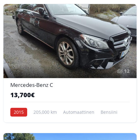
12
Mercedes-Benz C
13,700€
2015
205,000 km
Automaattinen
Bensiini