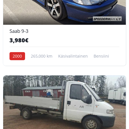
6
Saab 9-3
3,980€
2000
265,000 km
Käsivalintainen
Bensiini