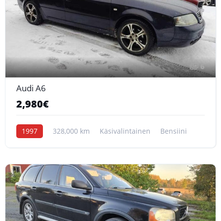
6
Audi A6
2,980€
1997
328,000 km
Käsivalintainen
Bensiini