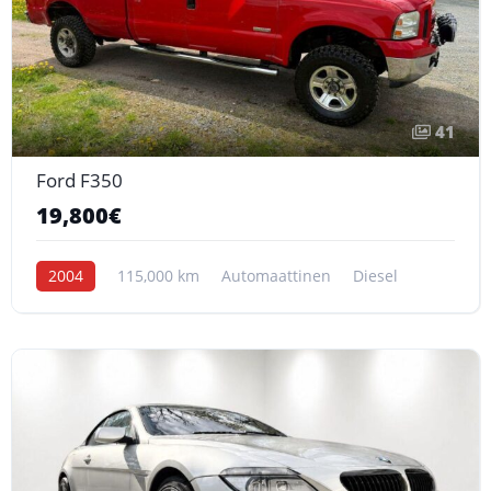
41
Ford F350
19,800€
2004
115,000 km
Automaattinen
Diesel