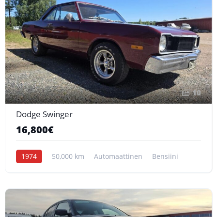
10
Dodge Swinger
16,800€
1974
50,000 km
Automaattinen
Bensiini