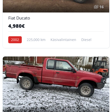
16
Fiat Ducato
4,980€
2002
225,000 km
Käsivalintainen
Diesel
18