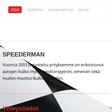
2024
20,000 km
Automaattinen
Diesel
SPEEDERMAN
Vuonna 2003 perustettu yrityksemme on erikoistunut
autojen lisäksi myös moottoripyöriin, veneisiin sekä
muihin moottorikulkuneuvoihin.
Yhteystiedot