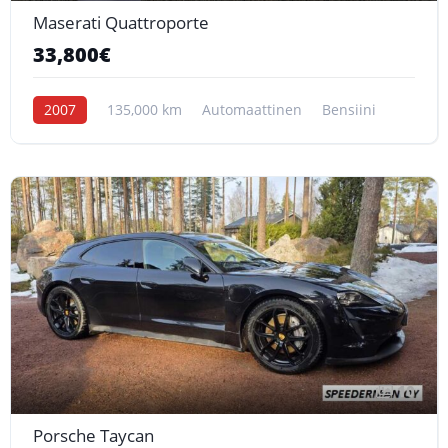
Maserati Quattroporte
33,800€
2007
135,000 km
Automaattinen
Bensiini
10
Porsche Taycan