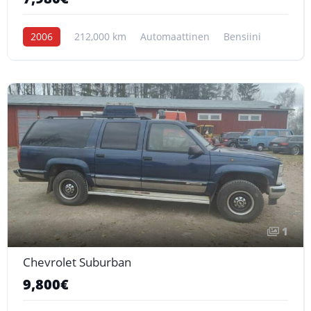
2006
212,000 km
Automaattinen
Bensiini
1
Chevrolet Suburban
9,800€