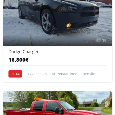
10
Dodge Charger
16,800€
2014
172,000 km
Automaattinen
Bensiini