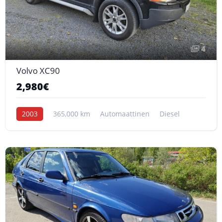
4
Volvo XC90
2,980€
2003
365,000 km
Automaattinen
Diesel