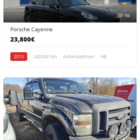
16
Porsche Cayenne
23,800€
2015
240,000 km
Automaattinen
HB