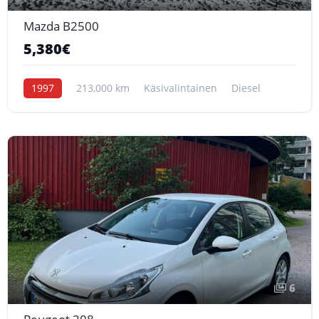
Mazda B2500
5,380€
1997
213,000 km
Käsivalintainen
Diesel
6