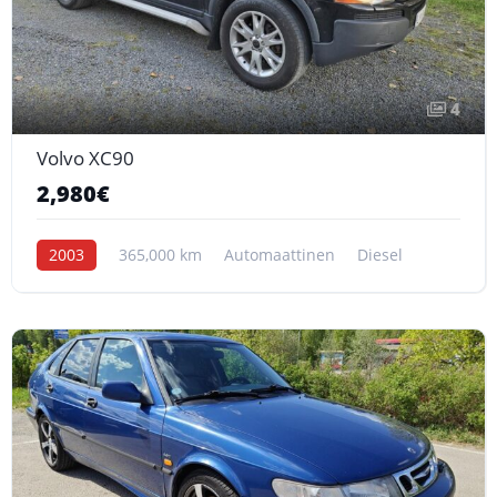
4
Volvo XC90
2,980€
2003
365,000 km
Automaattinen
Diesel