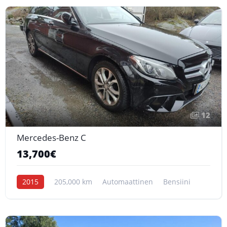
12
Mercedes-Benz C
13,700€
2015
205,000 km
Automaattinen
Bensiini