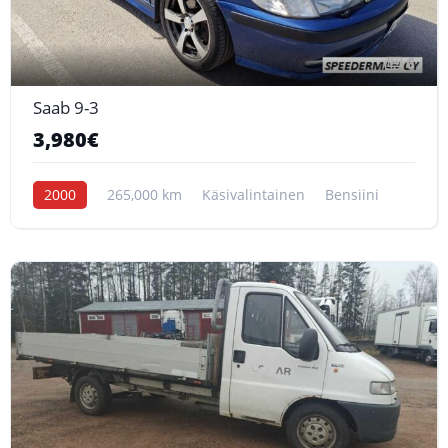
6
Saab 9-3
3,980€
2000
265,000 km
Käsivalintainen
Bensiini