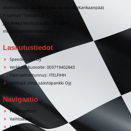
Multisillantie 24, 38910 Ala-Honkajoki (Kankaanpää)
Y-tunnus: 1940284-3
Jari-Pekka Multisilta, 050 369 0094
motor@speederman.com
Laskutustiedot
Speederman Oy
Verkkolaskuosoite: 003719402843
Operaattoritunnus: ITELFIHH
Välittäjä: Oma säästöpankki Oyj
Navigaatio
Perämoottorit
Vaihtoautot
Motot