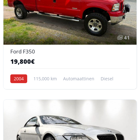
41
Ford F350
19,800€
2004
115,000 km
Automaattinen
Diesel