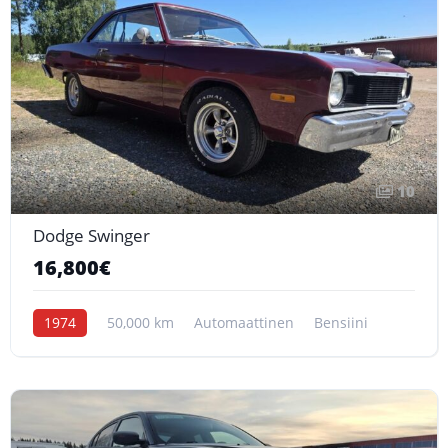
10
Dodge Swinger
16,800€
1974
50,000 km
Automaattinen
Bensiini