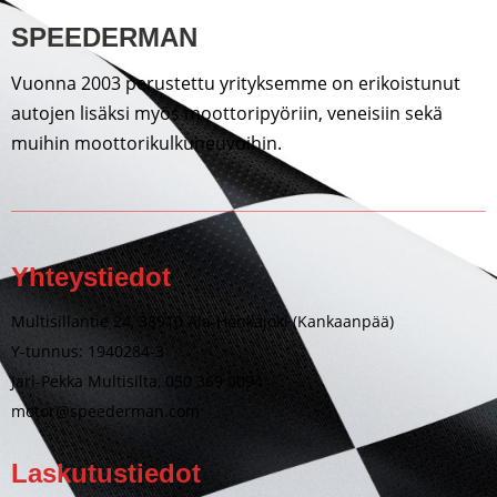
SPEEDERMAN
Vuonna 2003 perustettu yrityksemme on erikoistunut
autojen lisäksi myös moottoripyöriin, veneisiin sekä
muihin moottorikulkuneuvoihin.
Yhteystiedot
Multisillantie 24, 38910 Ala-Honkajoki (Kankaanpää)
Y-tunnus: 1940284-3
Jari-Pekka Multisilta, 050 369 0094
motor@speederman.com
Laskutustiedot