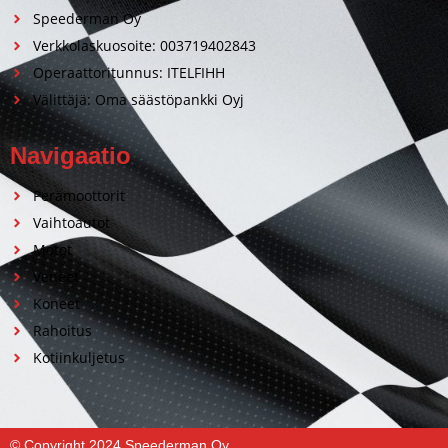
Speederman Oy
Verkkolaskuosoite: 003719402843
Operaattoritunnus: ITELFIHH
Välittäjä: Oma säästöpankki Oyj
Navigaatio
Perämoottorit
Vaihtoautot
Motot
Veneet
Koneet
Rahoitus
Kotiinkuljetus
© Copyright 2024 Speederman Oy