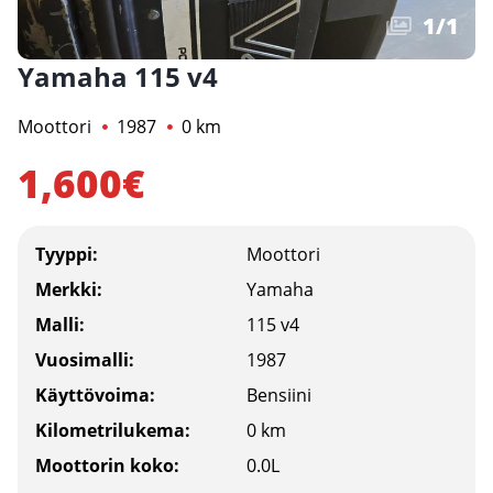
1
/
1
Yamaha 115 v4
Moottori
1987
0 km
1,600€
Tyyppi:
Moottori
Merkki:
Yamaha
Malli:
115 v4
Vuosimalli:
1987
Käyttövoima:
Bensiini
Kilometrilukema:
0 km
Moottorin koko:
0.0L