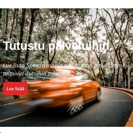
Tutustu palveluihin.
Lue lisää Speedermanin palveluista, palvelumme
toimivat autoilun tukena.
Lue lisää