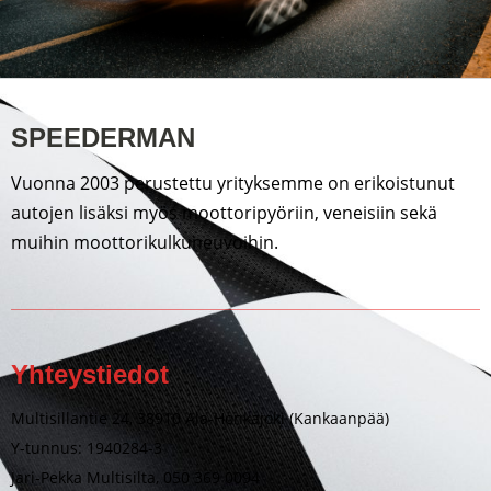
SPEEDERMAN
Vuonna 2003 perustettu yrityksemme on erikoistunut
autojen lisäksi myös moottoripyöriin, veneisiin sekä
muihin moottorikulkuneuvoihin.
Yhteystiedot
Multisillantie 24, 38910 Ala-Honkajoki (Kankaanpää)
Y-tunnus: 1940284-3
Jari-Pekka Multisilta, 050 369 0094