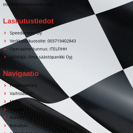
motor@speederman.com
Laskutustiedot
Speederman Oy
Verkkolaskuosoite: 003719402843
Operaattoritunnus: ITELFIHH
Välittäjä: Oma säästöpankki Oyj
Navigaatio
Perämoottorit
Vaihtoautot
Motot
Veneet
Koneet
Rahoitus