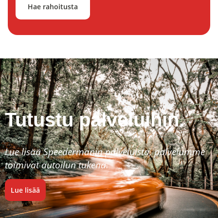
Hae rahoitusta
Tutustu palveluihin.
Lue lisää Speedermanin palveluista, palvelumme
toimivat autoilun tukena.
Lue lisää