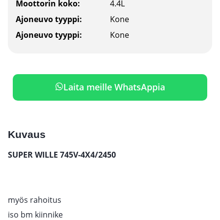
Moottorin koko:
4.4L
Ajoneuvo tyyppi:
Kone
Ajoneuvo tyyppi:
Kone
Laita meille WhatsAppia
Kuvaus
SUPER WILLE 745V-4X4/2450
myös rahoitus
iso bm kiinnike