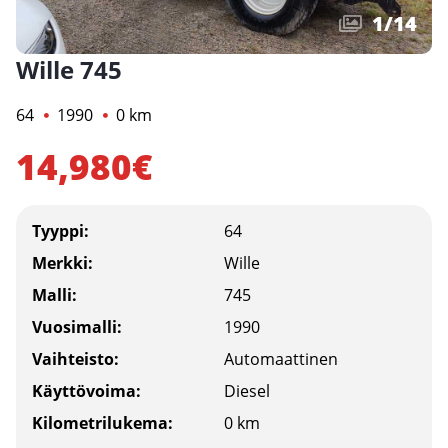
1
/
14
Wille 745
64
1990
0 km
14,980€
Tyyppi:
64
Merkki:
Wille
Malli:
745
Vuosimalli:
1990
Vaihteisto:
Automaattinen
Käyttövoima:
Diesel
Kilometrilukema:
0 km