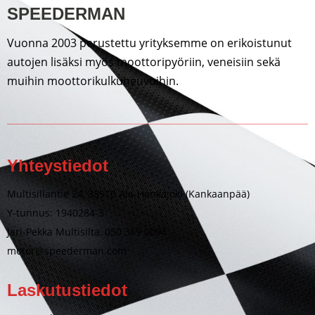
SPEEDERMAN
Vuonna 2003 perustettu yrityksemme on erikoistunut
autojen lisäksi myös moottoripyöriin, veneisiin sekä
muihin moottorikulkuneuvoihin.
Yhteystiedot
Multisillantie 24, 38910 Ala-Honkajoki (Kankaanpää)
Y-tunnus: 1940284-3
Jari-Pekka Multisilta, 050 369 0094
motor@speederman.com
Laskutustiedot