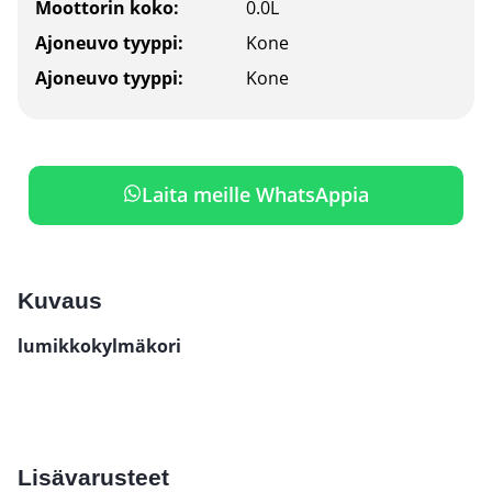
Moottorin koko:
0.0L
Ajoneuvo tyyppi:
Kone
Ajoneuvo tyyppi:
Kone
Laita meille WhatsAppia
Kuvaus
lumikkokylmäkori
Lisävarusteet