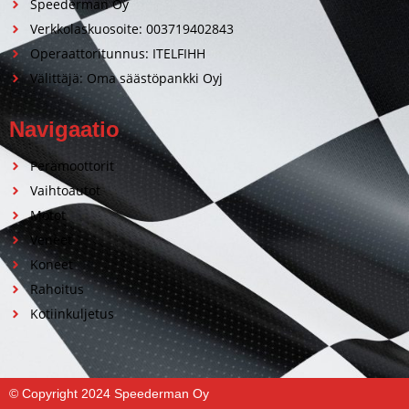
Speederman Oy
Verkkolaskuosoite: 003719402843
Operaattoritunnus: ITELFIHH
Välittäjä: Oma säästöpankki Oyj
Navigaatio
Perämoottorit
Vaihtoautot
Motot
Veneet
Koneet
Rahoitus
Kotiinkuljetus
© Copyright 2024 Speederman Oy