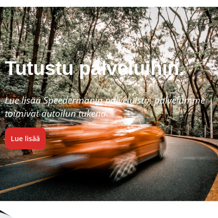
Tutustu palveluihin.
Lue lisää Speedermanin palveluista, palvelumme
toimivat autoilun tukena.
Lue lisää