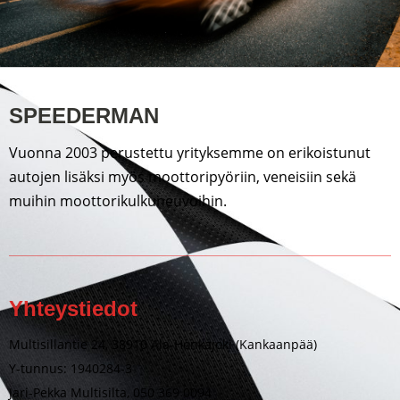
SPEEDERMAN
Vuonna 2003 perustettu yrityksemme on erikoistunut
autojen lisäksi myös moottoripyöriin, veneisiin sekä
muihin moottorikulkuneuvoihin.
Yhteystiedot
Multisillantie 24, 38910 Ala-Honkajoki (Kankaanpää)
Y-tunnus: 1940284-3
Jari-Pekka Multisilta, 050 369 0094