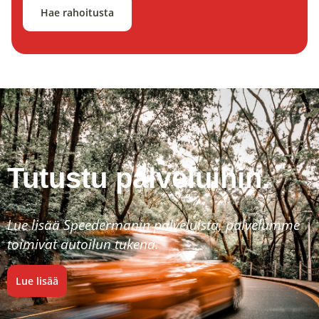
Hae rahoitusta
Tutustu palveluihin.
Lue lisää Speedermanin palveluista, palvelumme
toimivat autoilun tukena.
Lue lisää