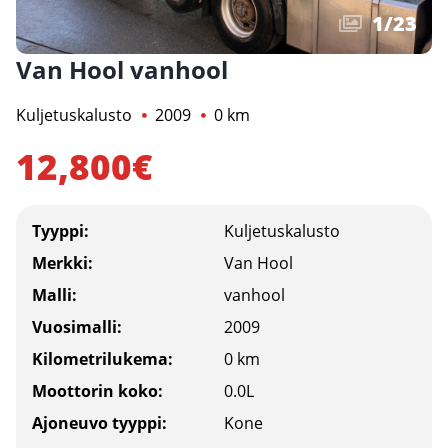
1
/
23
Van Hool vanhool
Kuljetuskalusto
2009
0 km
12,800€
Tyyppi:
Kuljetuskalusto
Merkki:
Van Hool
Malli:
vanhool
Vuosimalli:
2009
Kilometrilukema:
0 km
Moottorin koko:
0.0L
Ajoneuvo tyyppi:
Kone