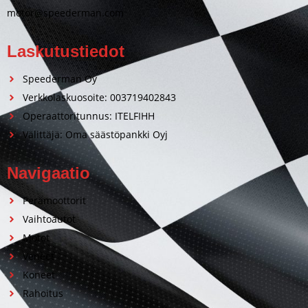
motor@speederman.com
Laskutustiedot
Speederman Oy
Verkkolaskuosoite: 003719402843
Operaattoritunnus: ITELFIHH
Välittäjä: Oma säästöpankki Oyj
Navigaatio
Perämoottorit
Vaihtoautot
Motot
Veneet
Koneet
Rahoitus