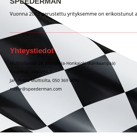
SPEEDERMAN
Vuonna 2003 perustettu yrityksemme on erikoistunut au
Yhteystiedot
Multisillantie 24, 38910 Ala-Honkajoki (Kankaanpää)
Y-tunnus: 1940284-3
Jari-Pekka Multisilta, 050 369 0094
motor@speederman.com