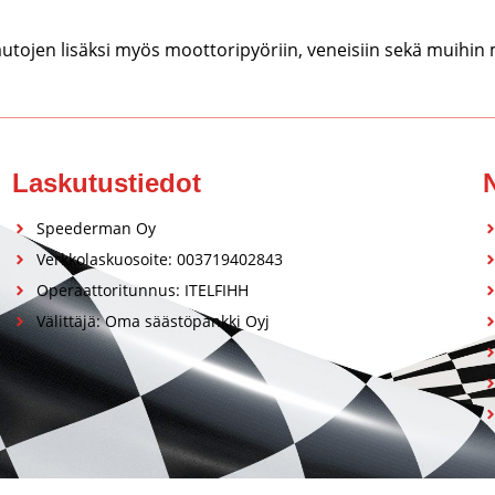
tojen lisäksi myös moottoripyöriin, veneisiin sekä muihin
Laskutustiedot
Speederman Oy
Verkkolaskuosoite: 003719402843
Operaattoritunnus: ITELFIHH
Välittäjä: Oma säästöpankki Oyj