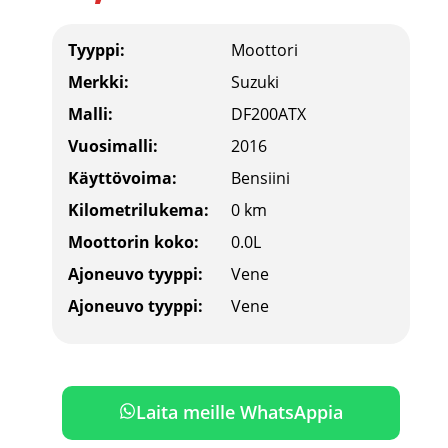
Tyyppi:
Moottori
Merkki:
Suzuki
Malli:
DF200ATX
Vuosimalli:
2016
Käyttövoima:
Bensiini
Kilometrilukema:
0 km
Moottorin koko:
0.0L
Ajoneuvo tyyppi:
Vene
Ajoneuvo tyyppi:
Vene
Laita meille WhatsAppia