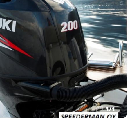
1
/
1