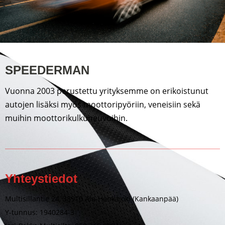
SPEEDERMAN
Vuonna 2003 perustettu yrityksemme on erikoistunut
autojen lisäksi myös moottoripyöriin, veneisiin sekä
muihin moottorikulkuneuvoihin.
Yhteystiedot
Multisillantie 24, 38910 Ala-Honkajoki (Kankaanpää)
Y-tunnus: 1940284-3