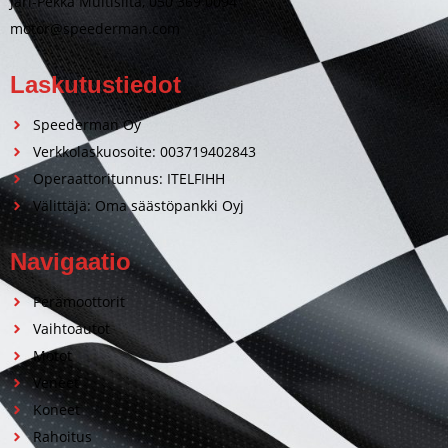
Jari-Pekka Multisilta, 050 369 0094
motor@speederman.com
Laskutustiedot
Speederman Oy
Verkkolaskuosoite: 003719402843
Operaattoritunnus: ITELFIHH
Välittäjä: Oma säästöpankki Oyj
Navigaatio
Perämoottorit
Vaihtoautot
Motot
Veneet
Koneet
Rahoitus