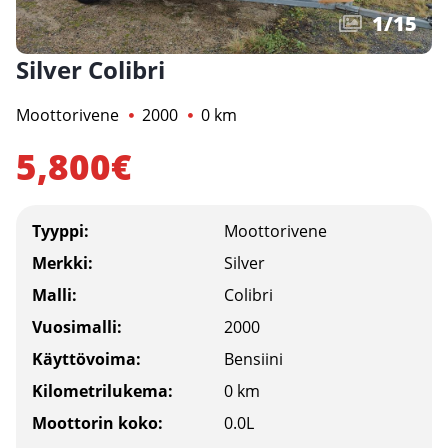
1
/
15
Silver Colibri
Moottorivene
2000
0 km
5,800€
Tyyppi:
Moottorivene
Merkki:
Silver
Malli:
Colibri
Vuosimalli:
2000
Käyttövoima:
Bensiini
Kilometrilukema:
0 km
Moottorin koko:
0.0L