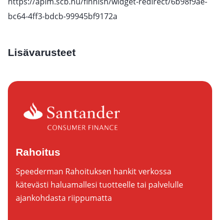
https://apim.scb.nu/finnish/widget-redirect/6b98f9ae-
bc64-4ff3-bdcb-99945bf9172a
Lisävarusteet
Rahoitus
Speederman Rahoituksen hankit verkossa
kätevästi haluamallesi tuotteelle tai palvelulle
ajankohdasta riippumatta