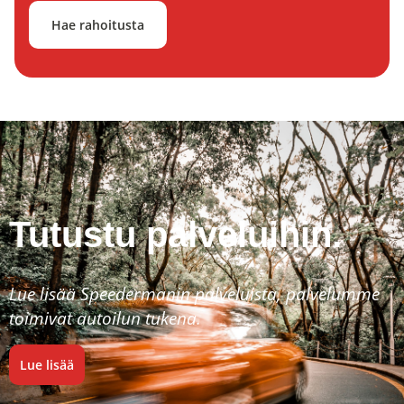
Hae rahoitusta
Tutustu palveluihin.
Lue lisää Speedermanin palveluista, palvelumme
toimivat autoilun tukena.
Lue lisää