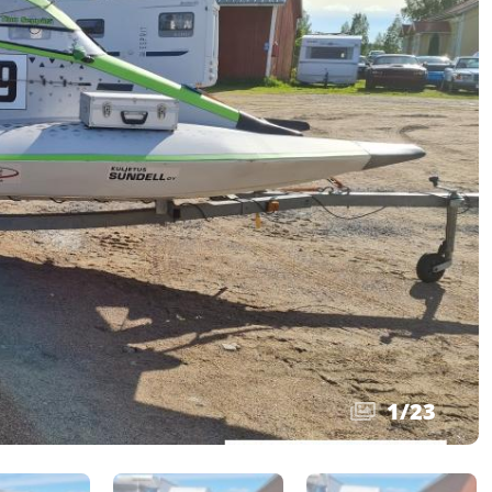
1
/
23