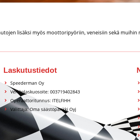
tojen lisäksi myös moottoripyöriin, veneisiin sekä muihin
Laskutustiedot
Speederman Oy
Verkkolaskuosoite: 003719402843
Operaattoritunnus: ITELFIHH
Välittäjä: Oma säästöpankki Oyj