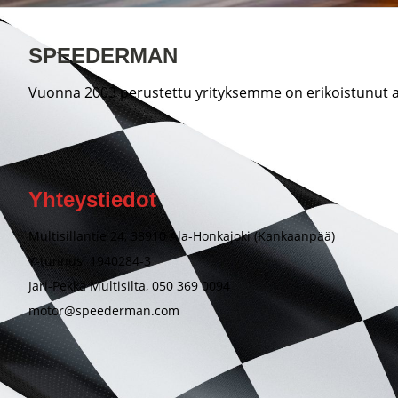
SPEEDERMAN
Vuonna 2003 perustettu yrityksemme on erikoistunut au
Yhteystiedot
Multisillantie 24, 38910 Ala-Honkajoki (Kankaanpää)
Y-tunnus: 1940284-3
Jari-Pekka Multisilta, 050 369 0094
motor@speederman.com