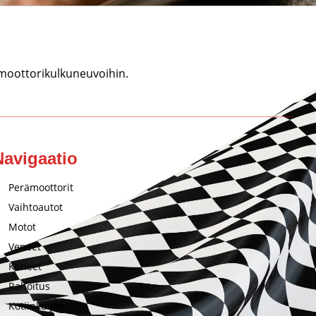
 moottorikulkuneuvoihin.
Navigaatio
Perämoottorit
Vaihtoautot
Motot
Veneet
Koneet
Rahoitus
Kotiinkuljetus