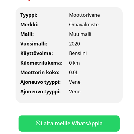
Tyyppi:
Moottorivene
Merkki:
Omavalmiste
Malli:
Muu malli
Vuosimalli:
2020
Käyttövoima:
Bensiini
Kilometrilukema:
0 km
Moottorin koko:
0.0L
Ajoneuvo tyyppi:
Vene
Ajoneuvo tyyppi:
Vene
Laita meille WhatsAppia