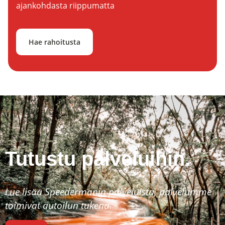
ajankohdasta riippumatta
Hae rahoitusta
Tutustu palveluihin.
Lue lisää Speedermanin palveluista, palvelumme
toimivat autoilun tukena.