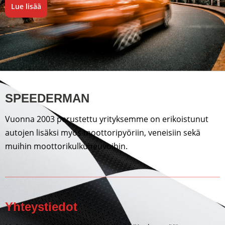
Lue lisää
SPEEDERMAN
Vuonna 2003 perustettu yrityksemme on erikoistunut
autojen lisäksi myös moottoripyöriin, veneisiin sekä
muihin moottorikulkuneuvoihin.
Yhteystiedot