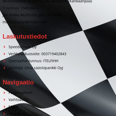
Multisillantie 24, 38910 Ala-Honkajoki (Kankaanpää)
Y-tunnus: 1940284-3
Jari-Pekka Multisilta, 050 369 0094
motor@speederman.com
Laskutustiedot
Speederman Oy
Verkkolaskuosoite: 003719402843
Operaattoritunnus: ITELFIHH
Välittäjä: Oma säästöpankki Oyj
Navigaatio
Perämoottorit
Vaihtoautot
Motot
Veneet