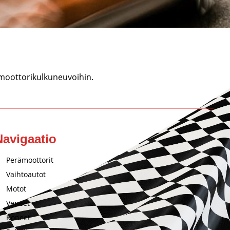
 moottorikulkuneuvoihin.
Navigaatio
Perämoottorit
Vaihtoautot
Motot
Veneet
Koneet