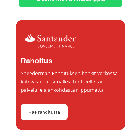
Rahoitus
Speederman Rahoituksen hankit verkossa
kätevästi haluamallesi tuotteelle tai
palvelulle ajankohdasta riippumatta
Hae rahoitusta