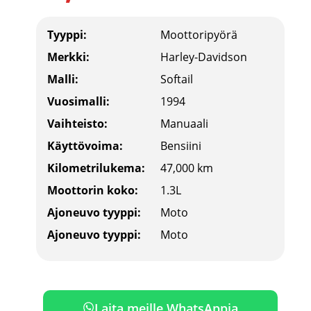
Tyyppi:
Moottoripyörä
Merkki:
Harley-Davidson
Malli:
Softail
Vuosimalli:
1994
Vaihteisto:
Manuaali
Käyttövoima:
Bensiini
Kilometrilukema:
47,000 km
Moottorin koko:
1.3L
Ajoneuvo tyyppi:
Moto
Ajoneuvo tyyppi:
Moto
Laita meille WhatsAppia