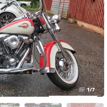
1
/
7