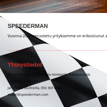
SPEEDERMAN
Vuonna 2003 perustettu yrityksemme on erikoistunut au
Yhteystiedot
Multisillantie 24, 38910 Ala-Honkajoki (Kankaanpää)
Y-tunnus: 1940284-3
Jari-Pekka Multisilta, 050 369 0094
motor@speederman.com