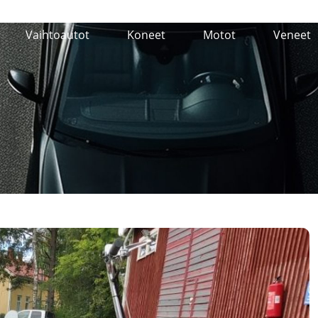
Vaihtoautot
Koneet
Motot
Veneet