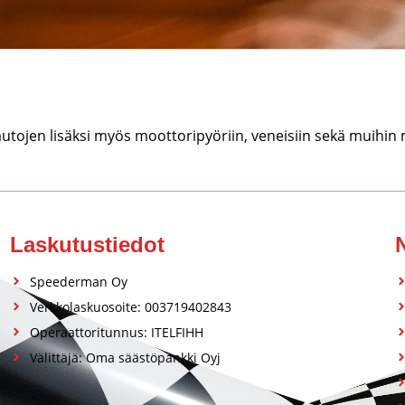
tojen lisäksi myös moottoripyöriin, veneisiin sekä muihin
Laskutustiedot
Speederman Oy
Verkkolaskuosoite: 003719402843
Operaattoritunnus: ITELFIHH
Välittäjä: Oma säästöpankki Oyj