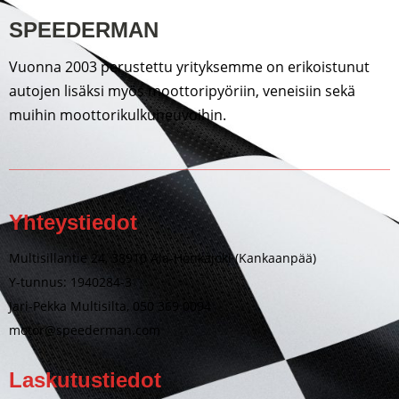
SPEEDERMAN
Vuonna 2003 perustettu yrityksemme on erikoistunut
autojen lisäksi myös moottoripyöriin, veneisiin sekä
muihin moottorikulkuneuvoihin.
Yhteystiedot
Multisillantie 24, 38910 Ala-Honkajoki (Kankaanpää)
Y-tunnus: 1940284-3
Jari-Pekka Multisilta, 050 369 0094
motor@speederman.com
Laskutustiedot