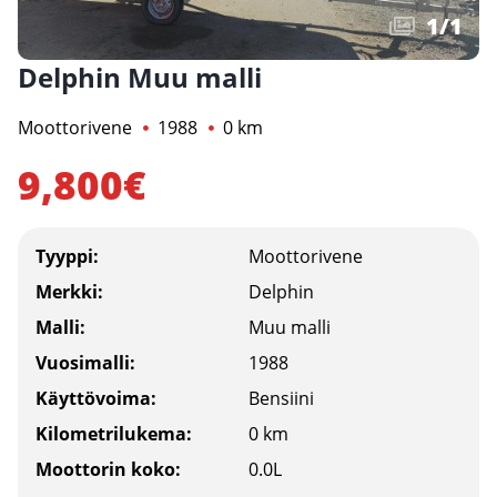
1
/
1
Delphin Muu malli
Moottorivene
1988
0 km
9,800€
Tyyppi:
Moottorivene
Merkki:
Delphin
Malli:
Muu malli
Vuosimalli:
1988
Käyttövoima:
Bensiini
Kilometrilukema:
0 km
Moottorin koko:
0.0L