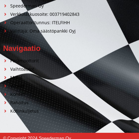
Speederman Oy
Verkkolaskuosoite: 003719402843
Operaattoritunnus: ITELFIHH
Välittäjä: Oma säästöpankki Oyj
Navigaatio
Perämoottorit
Vaihtoautot
Motot
Veneet
Koneet
Rahoitus
Kotiinkuljetus
© Copyright 2024 Speederman Oy