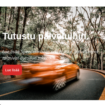
Tutustu palveluihin.
Lue lisää Speedermanin palveluista, palvelumme
toimivat autoilun tukena.
Lue lisää