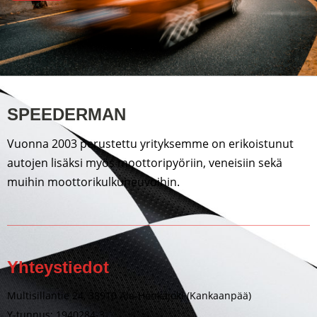
SPEEDERMAN
Vuonna 2003 perustettu yrityksemme on erikoistunut
autojen lisäksi myös moottoripyöriin, veneisiin sekä
muihin moottorikulkuneuvoihin.
Yhteystiedot
Multisillantie 24, 38910 Ala-Honkajoki (Kankaanpää)
Y-tunnus: 1940284-3