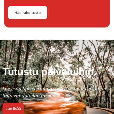
Hae rahoitusta
Tutustu palveluihin.
Lue lisää Speedermanin palveluista, palvelumme
toimivat autoilun tukena.
Lue lisää