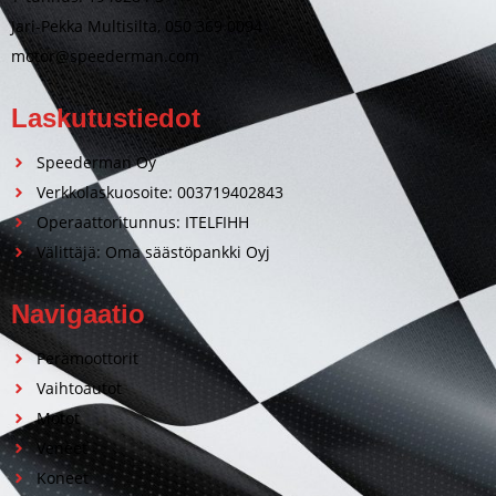
Jari-Pekka Multisilta, 050 369 0094
motor@speederman.com
Laskutustiedot
Speederman Oy
Verkkolaskuosoite: 003719402843
Operaattoritunnus: ITELFIHH
Välittäjä: Oma säästöpankki Oyj
Navigaatio
Perämoottorit
Vaihtoautot
Motot
Veneet
Koneet