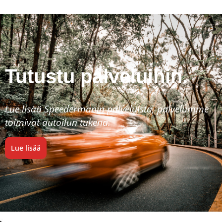
Tutustu palveluihin.
Lue lisää Speedermanin palveluista, palvelumme
toimivat autoilun tukena.
Lue lisää