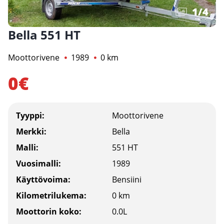
1
/
4
Bella 551 HT
Moottorivene
1989
0 km
0€
Tyyppi:
Moottorivene
Merkki:
Bella
Malli:
551 HT
Vuosimalli:
1989
Käyttövoima:
Bensiini
Kilometrilukema:
0 km
Moottorin koko:
0.0L