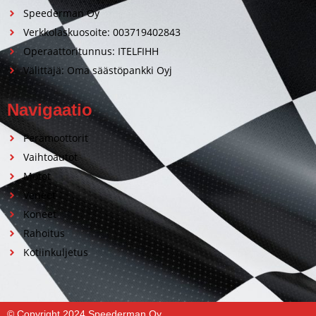
Speederman Oy
Verkkolaskuosoite: 003719402843
Operaattoritunnus: ITELFIHH
Välittäjä: Oma säästöpankki Oyj
Navigaatio
Perämoottorit
Vaihtoautot
Motot
Veneet
Koneet
Rahoitus
Kotiinkuljetus
© Copyright 2024 Speederman Oy