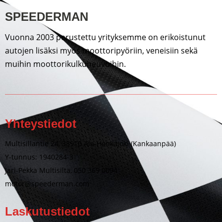
SPEEDERMAN
Vuonna 2003 perustettu yrityksemme on erikoistunut
autojen lisäksi myös moottoripyöriin, veneisiin sekä
muihin moottorikulkuneuvoihin.
Yhteystiedot
Multisillantie 24, 38910 Ala-Honkajoki (Kankaanpää)
Y-tunnus: 1940284-3
Jari-Pekka Multisilta, 050 369 0094
motor@speederman.com
Laskutustiedot